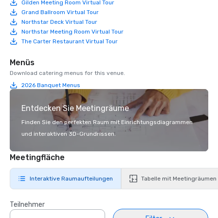
Gilden Meeting Room Virtual Tour
Grand Ballroom Virtual Tour
Northstar Deck Virtual Tour
Northstar Meeting Room Virtual Tour
The Carter Restaurant Virtual Tour
Menüs
Download catering menus for this venue.
2026 Banquet Menus
Entdecken Sie Meetingräume
Finden Sie den perfekten Raum mit Einrichtungsdiagrammen
und interaktiven 3D-Grundrissen.
Meetingfläche
Interaktive Raumaufteilungen
Tabelle mit Meetingräumen
Teilnehmer