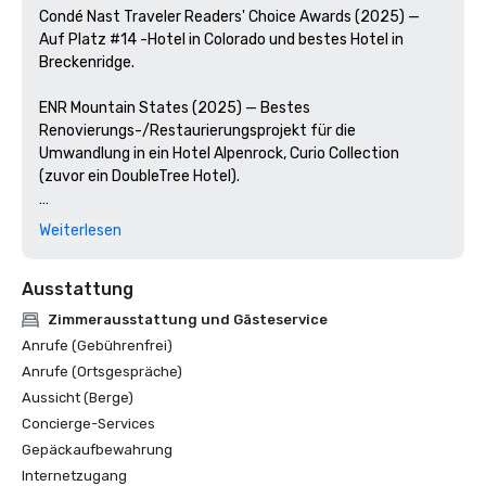
Condé Nast Traveler Readers' Choice Awards (2025) — 
Auf Platz #14 -Hotel in Colorado und bestes Hotel in 
Breckenridge. 

ENR Mountain States (2025) — Bestes 
Renovierungs-/Restaurierungsprojekt für die 
Umwandlung in ein Hotel Alpenrock, Curio Collection 
(zuvor ein DoubleTree Hotel). 

ColoradoBiz (2024) — Für herausragende Leistungen in 
Weiterlesen
den Bereichen Design, Konstruktion und Nachhaltigkeit 
zum Gewinner der Top-Projekte gekürt. 

Ausstattung
ASID Colorado Chapter Awards (2025) — Gewann 4 
Zimmerausstattung und Gästeservice
Auszeichnungen in den Kategorien Hospitality Design und 
Anrufe (Gebührenfrei)
Lobby Design.

Anrufe (Ortsgespräche)
Aussicht (Berge)
Die „10 besten Orte zum Essen und Trinken in Breck“ von 
Concierge-Services
Yahoo Life.

Gepäckaufbewahrung
Internetzugang