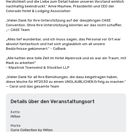
Herzlichkeit und die Liebe zum Detail haben unseren Vorstand wirklich 
nachhaltig beeindruckt.“ Amie Mayhew, Präsidentin und CEO der 
Colorado Hotel & Lodging Association 

„Vielen Dank für Ihre Unterstützung auf der diesjährigen CASE 
Convention. Ohne Ihre Unterstützung könnten wir das nicht schaffen. 
„— CASE Team

„Alles lief wunderbar, und ich muss sagen, das Personal vor Ort war 
absolut fantastisch und hat sich unglaublich um all unsere 
Bedürfnisse gekümmert.“ - CoBank

„Alle hatten eine tolle Zeit im Hotel Alpenrock und es war ein Traum, mit 
Madi zu arbeiten!“ 

- Kilpatrick Townsend & Stockton LLP

„Vielen Dank für all Ihre Bemühungen, die dazu beigetragen haben, 
diese Woche für MT2030 zu einem UNGLAUBLICHEN Erfolg zu machen.“ 
— Carol und das gesamte Team
Details über den Veranstaltungsort
Kette
Hilton
Marke
Curio Collection by Hilton