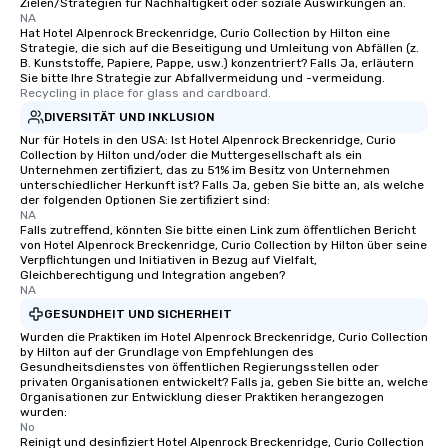
Zielen/Strategien für Nachhaltigkeit oder soziale Auswirkungen an.
NA
Hat Hotel Alpenrock Breckenridge, Curio Collection by Hilton eine
Strategie, die sich auf die Beseitigung und Umleitung von Abfällen (z.
B. Kunststoffe, Papiere, Pappe, usw.) konzentriert? Falls Ja, erläutern
Sie bitte Ihre Strategie zur Abfallvermeidung und -vermeidung.
Recycling in place for glass and cardboard.
DIVERSITÄT UND INKLUSION
Nur für Hotels in den USA: Ist Hotel Alpenrock Breckenridge, Curio
Collection by Hilton und/oder die Muttergesellschaft als ein
Unternehmen zertifiziert, das zu 51% im Besitz von Unternehmen
unterschiedlicher Herkunft ist? Falls Ja, geben Sie bitte an, als welche
der folgenden Optionen Sie zertifiziert sind:
NA
Falls zutreffend, könnten Sie bitte einen Link zum öffentlichen Bericht
von Hotel Alpenrock Breckenridge, Curio Collection by Hilton über seine
Verpflichtungen und Initiativen in Bezug auf Vielfalt,
Gleichberechtigung und Integration angeben?
NA
GESUNDHEIT UND SICHERHEIT
Wurden die Praktiken im Hotel Alpenrock Breckenridge, Curio Collection
by Hilton auf der Grundlage von Empfehlungen des
Gesundheitsdienstes von öffentlichen Regierungsstellen oder
privaten Organisationen entwickelt? Falls ja, geben Sie bitte an, welche
Organisationen zur Entwicklung dieser Praktiken herangezogen
wurden:
No
Reinigt und desinfiziert Hotel Alpenrock Breckenridge, Curio Collection