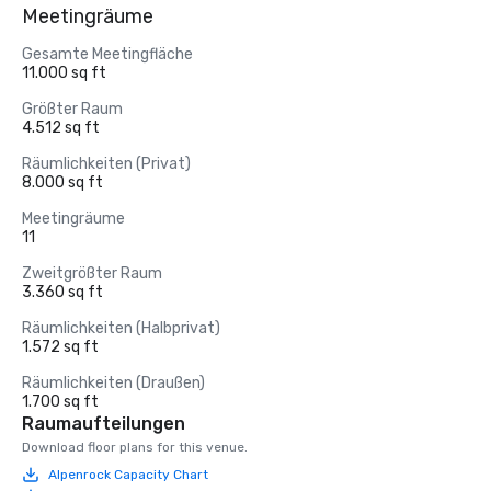
Meetingräume
Gesamte Meetingfläche
11.000 sq ft
Größter Raum
4.512 sq ft
Räumlichkeiten (Privat)
8.000 sq ft
Meetingräume
11
Zweitgrößter Raum
3.360 sq ft
Räumlichkeiten (Halbprivat)
1.572 sq ft
Räumlichkeiten (Draußen)
1.700 sq ft
Raumaufteilungen
Download floor plans for this venue.
Alpenrock Capacity Chart