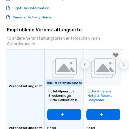
LightStay Information
Summer Activity Guide
Empfohlene Veranstaltungsorte
10 andere Veranstaltungsorten entsprachen Ihren
Anforderungen
Aktueller Veranstaltungsort
Veranstaltungsort
Hotel Alpenrock
Little America
Removed from
Breckenridge,
Hotel & Resort
favorites
Curio Collection by
Cheyenne
Hilton
Veranstaltungsortstyp
Hotel
Hotel