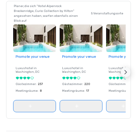
Planer, die sich "Hotel Alpenrock
Breckenridge, Curio Collection by Hilton"
5 Veranstaltungsorte
angesehen haben, warfen ebenfalls einen
Blick auf
Promote your venue
Promote your venue
Promote your ve
Luxushotel in
Luxushotel in
Luxushotel in
Washington
, DC
Washington
, DC
Washington
, DC
Gästezimmer
:
237
Gästezimmer
:
220
Gästezimmer
:
237
Meetingräume
:
8
Meetingräume
:
17
Meetingräume
:
8