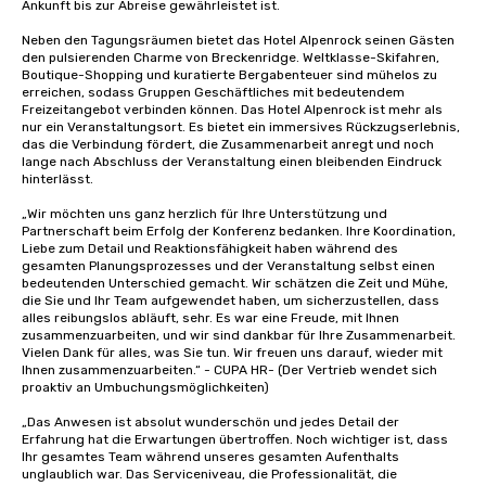
Ankunft bis zur Abreise gewährleistet ist.

Neben den Tagungsräumen bietet das Hotel Alpenrock seinen Gästen 
den pulsierenden Charme von Breckenridge. Weltklasse-Skifahren, 
Boutique-Shopping und kuratierte Bergabenteuer sind mühelos zu 
erreichen, sodass Gruppen Geschäftliches mit bedeutendem 
Freizeitangebot verbinden können. Das Hotel Alpenrock ist mehr als 
nur ein Veranstaltungsort. Es bietet ein immersives Rückzugserlebnis, 
das die Verbindung fördert, die Zusammenarbeit anregt und noch 
lange nach Abschluss der Veranstaltung einen bleibenden Eindruck 
hinterlässt.

„Wir möchten uns ganz herzlich für Ihre Unterstützung und 
Partnerschaft beim Erfolg der Konferenz bedanken. Ihre Koordination, 
Liebe zum Detail und Reaktionsfähigkeit haben während des 
gesamten Planungsprozesses und der Veranstaltung selbst einen 
bedeutenden Unterschied gemacht. Wir schätzen die Zeit und Mühe, 
die Sie und Ihr Team aufgewendet haben, um sicherzustellen, dass 
alles reibungslos abläuft, sehr. Es war eine Freude, mit Ihnen 
zusammenzuarbeiten, und wir sind dankbar für Ihre Zusammenarbeit. 
Vielen Dank für alles, was Sie tun. Wir freuen uns darauf, wieder mit 
Ihnen zusammenzuarbeiten.“ - CUPA HR- (Der Vertrieb wendet sich 
proaktiv an Umbuchungsmöglichkeiten)

„Das Anwesen ist absolut wunderschön und jedes Detail der 
Erfahrung hat die Erwartungen übertroffen. Noch wichtiger ist, dass 
Ihr gesamtes Team während unseres gesamten Aufenthalts 
unglaublich war. Das Serviceniveau, die Professionalität, die 