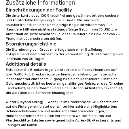
Zusätzliche Informationen
Awards by Gin Magazi
Breckenridge spirits 
Einschränkungen der Facility
awarded 6 Double Gold
Die Unterkunft ist zu 100% rauchfrei und gewährleistet eine saubere 
und komfortable Umgebung für alle Gäste. Wir sind auch 
Francisco World Spirit
haustierfreundlich und heißen pelzige Begleiter willkommen. Für 
Since coming online i
Haustiere fällt eine nicht erstattungsfähige Gebühr von 75 USD pro 
releasing its first vo
Aufenthalt an. Bitte beachten Sie, dass Haustiere ein Gewicht von 75 
three years later, Bre
Pfund nicht überschreiten dürfen.
Stornierungsrichtlinie
Distillery has quickly
Die Stornierung von Gruppen erfolgt nach einer Staffelung 
award-winning produce
entsprechend dem Startdatum der Veranstaltung. 100% Stornogebühr 
spirits, being designa
innerhalb von 30 Tagen.
top three bourbons in t
Additional details
all came to be, howeve
Entdecken Sie Breckenridge, versteckt in den Rocky Mountains auf 
über 9.600 Fuß. Breckenridge verbindet eine lebendige historische 
mix of just the right in
Innenstadt mit einfachem Zugang zu alpinen Abenteuern. Einst eine 
of luck and a deep love
Goldrauschstadt, ist es heute ein ganzjähriges Reiseziel, das für seine 
whiskey. “Philosophically for me,
Landschaft, seinen Charme und seine Outdoor-Aktivitäten bekannt ist, 
die weit über das Skifahren hinausgehen.

quality is the only thi
says Nolt. “If you want
Winter (Beyond Skiing) — Wenn Sie im Breckenridge Ski Resort nicht 
in whiskey, there’s so
auf die Piste gehen, bietet der Winter hier zahlreiche Möglichkeiten: 
that you just can’t igno
Schneeschuhwandern und malerische Winterwanderungen, 
Hundeschlittenfahrten durch verschneite Wälder, Eislaufen und 
Pferdeschlittenfahrten sowie gemütliche Après-Ski-Restaurants und 
Lounges am Kamin.
