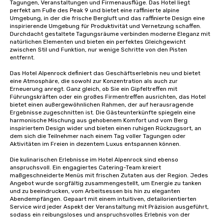
Tagungen, Veranstaltungen und Firmenausflüge. Das Hotel liegt 
perfekt am Fuße des Peak 9 und bietet eine raffinierte alpine 
Umgebung, in der die frische Bergluft und das raffinierte Design eine 
inspirierende Umgebung für Produktivität und Vernetzung schaffen. 
Durchdacht gestaltete Tagungsräume verbinden moderne Eleganz mit 
natürlichen Elementen und bieten ein perfektes Gleichgewicht 
zwischen Stil und Funktion, nur wenige Schritte von den Pisten 
entfernt.

Das Hotel Alpenrock definiert das Geschäftserlebnis neu und bietet 
eine Atmosphäre, die sowohl zur Konzentration als auch zur 
Erneuerung anregt. Ganz gleich, ob Sie ein Gipfeltreffen mit 
Führungskräften oder ein großes Firmentreffen ausrichten, das Hotel 
bietet einen außergewöhnlichen Rahmen, der auf herausragende 
Ergebnisse zugeschnitten ist. Die Gästeunterkünfte spiegeln eine 
harmonische Mischung aus gehobenem Komfort und vom Berg 
inspiriertem Design wider und bieten einen ruhigen Rückzugsort, an 
dem sich die Teilnehmer nach einem Tag voller Tagungen oder 
Aktivitäten im Freien in dezentem Luxus entspannen können.

Die kulinarischen Erlebnisse im Hotel Alpenrock sind ebenso 
anspruchsvoll. Ein engagiertes Catering-Team kreiert 
maßgeschneiderte Menüs mit frischen Zutaten aus der Region. Jedes 
Angebot wurde sorgfältig zusammengestellt, um Energie zu tanken 
und zu beeindrucken, vom Arbeitsessen bis hin zu eleganten 
Abendempfängen. Gepaart mit einem intuitiven, detailorientierten 
Service wird jeder Aspekt der Veranstaltung mit Präzision ausgeführt, 
sodass ein reibungsloses und anspruchsvolles Erlebnis von der 