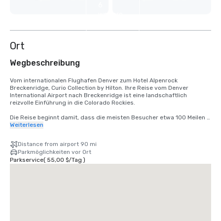
6
weitere
anzeigen
Ort
Wegbeschreibung
Vom internationalen Flughafen Denver zum Hotel Alpenrock 
Breckenridge, Curio Collection by Hilton. Ihre Reise vom Denver 
International Airport nach Breckenridge ist eine landschaftlich 
reizvolle Einführung in die Colorado Rockies.

Die Reise beginnt damit, dass die meisten Besucher etwa 100 Meilen 
über die I-70 West, eine atemberaubende Bergautobahn, zurücklegen. 
Weiterlesen
Unterwegs wechselt die Landschaft von offenen Ebenen zu 
schneebedeckten Gipfeln, vorbei an reizvollen Städten wie Idaho 
Distance from airport 90 mi
Springs und Silverthorne. Die Reisezeit beträgt in der Regel 1 Stunde 
Parkmöglichkeiten vor Ort
45 Minuten bis 2 Stunden, je nach Verkehr und Wetter

Parkservice
(
55,00 $
/
Tag
)
Ankunft in Breckenridge — Fahren Sie an der CO-9 South ab und fahren 
Sie zum historischen Breckenridge.

Das Hotel Alpenrock liegt am Fuße des Peak 9, nur wenige Schritte von 
den Skiliften und einen kurzen Spaziergang von den Geschäften und 
Restaurants der Main Street entfernt.