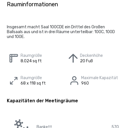
Rauminformationen
Insgesamt macht Saal 100CDE ein Drittel des Großen
Ballsaals aus und ist in drei Räume unterteilbar: 100C, 100D
und 100E.
Raumgröße
Deckenhöhe
8.024 sq ft
20 Fuß
Raumgröße
Maximale Kapazität
68 x 118 sq ft
960
Kapazitäten der Meetingräume
Bankett
570