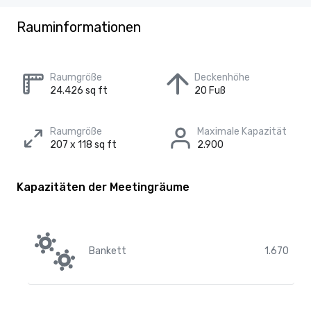
Rauminformationen
Raumgröße
Deckenhöhe
24.426 sq ft
20 Fuß
Raumgröße
Maximale Kapazität
207 x 118 sq ft
2.900
Kapazitäten der Meetingräume
Bankett
1.670