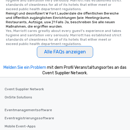
hygiene and sanitation very seriously. Marriott has established strict 
standards of cleanliness for all of its hotels that either meet or 
exceed public health department regulations. 
Reinigt und desinfiziert W Fort Lauderdale die öffentlichen Bereiche
und öffentlich zugänglichen Einrichtungen (wie: Meetingräume,
Restaurants, Aufzüge, usw.)? Falls Ja, beschreiben Sie alle neuen
Maßnahmen, die ergriffen wurden.
Yes, Marriott cares greatly about every guest's experience and takes 
hygiene and sanitation very seriously. Marriott has established strict 
standards of cleanliness for all of its hotels that either meet or 
exceed public health department regulations. 
Alle FAQs anzeigen
Melden Sie ein Problem
mit dem Profil Veranstaltungsortes an das
Cvent Supplier Network.
Cvent Supplier Network
OnSite Solutions
Eventmanagementsoftware
Eventregistrierungssoftware
Mobile Event-Apps