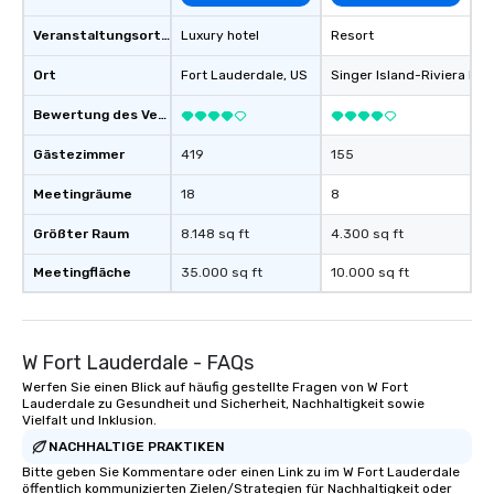
Veranstaltungsortstyp
Luxury hotel
Resort
Ort
Fort Lauderdale
, US
Singer Island-Riviera Be
Bewertung des Veranstaltungsortes
Gästezimmer
419
155
Meetingräume
18
8
Größter Raum
8.148 sq ft
4.300 sq ft
Meetingfläche
35.000 sq ft
10.000 sq ft
W Fort Lauderdale - FAQs
Werfen Sie einen Blick auf häufig gestellte Fragen von W Fort
Lauderdale zu Gesundheit und Sicherheit, Nachhaltigkeit sowie
Vielfalt und Inklusion.
NACHHALTIGE PRAKTIKEN
Bitte geben Sie Kommentare oder einen Link zu im W Fort Lauderdale
öffentlich kommunizierten Zielen/Strategien für Nachhaltigkeit oder