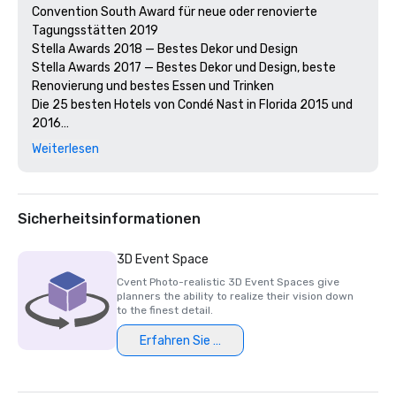
Convention South Award für neue oder renovierte 
Tagungsstätten 2019

Stella Awards 2018 — Bestes Dekor und Design

Stella Awards 2017 — Bestes Dekor und Design, beste 
Renovierung und bestes Essen und Trinken 

Die 25 besten Hotels von Condé Nast in Florida 2015 und 
2016

Zertifikat für Exzellenz von Trip Advisor

Weiterlesen
Bester Hotelpool 2017 — Gewinner des Smart Meetings 
Stars Award

BESTER POOL — Broward & Palm Beach County, New 
Times Readers

Sicherheitsinformationen
BESTES SPA — Broward & Palm Beach County, Leser von 
New Times

3D Event Space
Die 100 besten Steakhäuser, Open Table Awards für Steak 
Cvent Photo-realistic 3D Event Spaces give
954

planners the ability to realize their vision down
Gewinner des James Beard Award 2017 als bester 
to the finest detail.
Gastronom — Stephen Starr von Steak 954 & On-
Erfahren Sie mehr
Property Catering

Stephen Starr von Steak 954, Nominierter für den James 
Beard Award 2016