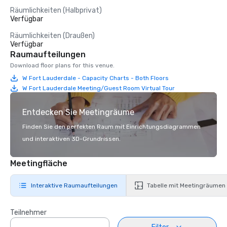
Räumlichkeiten (Halbprivat)
Verfügbar
Räumlichkeiten (Draußen)
Verfügbar
Raumaufteilungen
Download floor plans for this venue.
W Fort Lauderdale - Capacity Charts - Both Floors
W Fort Lauderdale Meeting/Guest Room Virtual Tour
Entdecken Sie Meetingräume
Finden Sie den perfekten Raum mit Einrichtungsdiagrammen
und interaktiven 3D-Grundrissen.
Meetingfläche
Interaktive Raumaufteilungen
Tabelle mit Meetingräumen
Teilnehmer