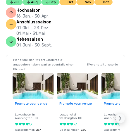
Jul
Aug
Sep
Okt
Nov
Dez
Hochsaison
16. Jan. - 30. Apr.
Anschlusssaison
01. Okt. - 23. Dez.
01. Mai - 31. Mai
Nebensaison
01. Juni - 30. Sept.
Planer, die sich "W Fort Lauderdale"
angesehen haben, warfen ebenfalls einen
5 Veranstaltungsorte
Blick auf
Promote your venue
Promote your venue
Promote your ve
Luxushotel in
Luxushotel in
Luxushotel in
Washington
, DC
Washington
, DC
Washington
, DC
Gästezimmer
:
237
Gästezimmer
:
220
Gästezimmer
:
237