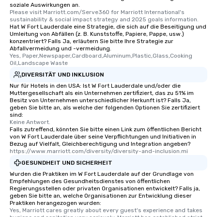
soziale Auswirkungen an.
Please visit Marriott.com/Serve360 for Marriott International's 
sustainability & social impact strategy and 2025 goals information.
Hat W Fort Lauderdale eine Strategie, die sich auf die Beseitigung und
Umleitung von Abfällen (z. B. Kunststoffe, Papiere, Pappe, usw.)
konzentriert? Falls Ja, erläutern Sie bitte Ihre Strategie zur
Abfallvermeidung und -vermeidung.
Yes, Paper,Newspaper,Cardboard,Aluminum,Plastic,Glass,Cooking 
Oil,Landscape Waste
DIVERSITÄT UND INKLUSION
Nur für Hotels in den USA: Ist W Fort Lauderdale und/oder die
Muttergesellschaft als ein Unternehmen zertifiziert, das zu 51% im
Besitz von Unternehmen unterschiedlicher Herkunft ist? Falls Ja,
geben Sie bitte an, als welche der folgenden Optionen Sie zertifiziert
sind:
Keine Antwort.
Falls zutreffend, könnten Sie bitte einen Link zum öffentlichen Bericht
von W Fort Lauderdale über seine Verpflichtungen und Initiativen in
Bezug auf Vielfalt, Gleichberechtigung und Integration angeben?
https://www.marriott.com/diversity/diversity-and-inclusion.mi
GESUNDHEIT UND SICHERHEIT
Wurden die Praktiken im W Fort Lauderdale auf der Grundlage von
Empfehlungen des Gesundheitsdienstes von öffentlichen
Regierungsstellen oder privaten Organisationen entwickelt? Falls ja,
geben Sie bitte an, welche Organisationen zur Entwicklung dieser
Praktiken herangezogen wurden:
Yes, Marriott cares greatly about every guest's experience and takes 