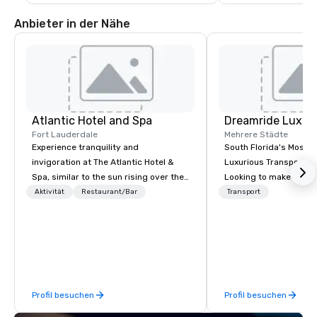
Anbieter in der Nähe
Atlantic Hotel and Spa
Fort Lauderdale
Mehrere Städte
Experience tranquility and
South Florida's Most P
invigoration at The Atlantic Hotel &
Luxurious Transporta
Spa, similar to the sun rising over the
Looking to make your 
ocean. Here, concerns about
to remember? With Dr
Aktivität
Restaurant/Bar
Transport
deadlines and schedules dissipate,
Transportation, you can
replaced by a unique sense of ease
in one of the most beau
and excitement. Our newly renovated
limousines of South Fl
rooms and suites offer an ideal
South Florida’s most 
setting for meetings, events,
luxury transportation
retreats, and weddings.
offering quality transp
Profil besuchen
Profil besuchen
services.