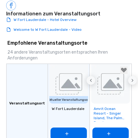
Informationen zum Veranstaltungsort
W Fort Lauderdale - Hotel Overview
Welcome to W Fort Lauderdale - Video
Empfohlene Veranstaltungsorte
24 andere Veranstaltungsorten entsprachen Ihren
Anforderungen
Aktueller Veranstaltungsort
Veranstaltungsort
W Fort Lauderdale
Amrit Ocean
Removed from
Resort - Singer
favorites
Island, The Palm
Beaches