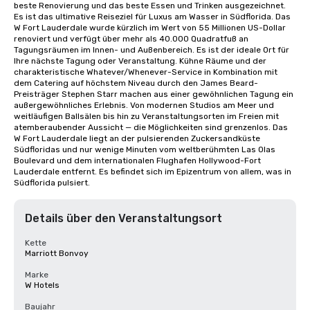
beste Renovierung und das beste Essen und Trinken ausgezeichnet. 
Es ist das ultimative Reiseziel für Luxus am Wasser in Südflorida. Das 
W Fort Lauderdale wurde kürzlich im Wert von 55 Millionen US-Dollar 
renoviert und verfügt über mehr als 40.000 Quadratfuß an 
Tagungsräumen im Innen- und Außenbereich. Es ist der ideale Ort für 
Ihre nächste Tagung oder Veranstaltung. Kühne Räume und der 
charakteristische Whatever/Whenever-Service in Kombination mit 
dem Catering auf höchstem Niveau durch den James Beard-
Preisträger Stephen Starr machen aus einer gewöhnlichen Tagung ein 
außergewöhnliches Erlebnis. Von modernen Studios am Meer und 
weitläufigen Ballsälen bis hin zu Veranstaltungsorten im Freien mit 
atemberaubender Aussicht — die Möglichkeiten sind grenzenlos. Das 
W Fort Lauderdale liegt an der pulsierenden Zuckersandküste 
Südfloridas und nur wenige Minuten vom weltberühmten Las Olas 
Boulevard und dem internationalen Flughafen Hollywood-Fort 
Lauderdale entfernt. Es befindet sich im Epizentrum von allem, was in 
Südflorida pulsiert.
Details über den Veranstaltungsort
Kette
Marriott Bonvoy
Marke
W Hotels
Baujahr