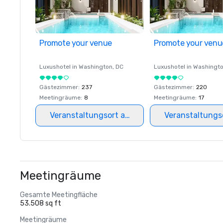
Promote your venue
Promote your venu
Luxushotel in
Washington
, DC
Luxushotel in
Washingt
Gästezimmer
:
237
Gästezimmer
:
220
Meetingräume
:
8
Meetingräume
:
17
Veranstaltungsort auswählen
Veranstaltungs
Meetingräume
Gesamte Meetingfläche
53.508 sq ft
Meetingräume