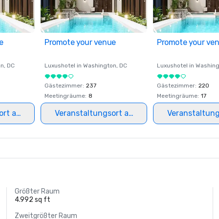
e
Promote your venue
Promote your ve
on
, DC
Luxushotel in
Washington
, DC
Luxushotel in
Washing
Gästezimmer
:
237
Gästezimmer
:
220
Meetingräume
:
8
Meetingräume
:
17
ort auswählen
Veranstaltungsort auswählen
Veranstaltun
Größter Raum
4.992 sq ft
Zweitgrößter Raum