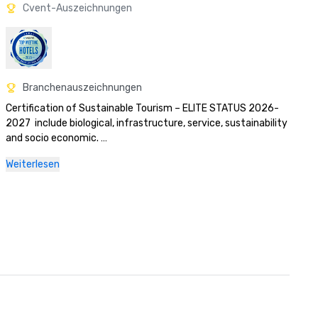
Cvent-Auszeichnungen
Branchenauszeichnungen
Certification of Sustainable Tourism – ELITE STATUS 2026-
2027  include biological, infrastructure, service, sustainability 
and socio economic. 

•Blue flag program certification for Mansita Beach – 2026-
Weiterlesen
2027

World Travel Award 2025 Central America
