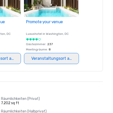
nue
Promote your venue
ton
, DC
Luxushotel in
Washington
, DC
Gästezimmer
:
237
Meetingräume
:
8
gsort auswählen
Veranstaltungsort auswählen
Räumlichkeiten (Privat)
7.202 sq ft
Räumlichkeiten (Halbprivat)