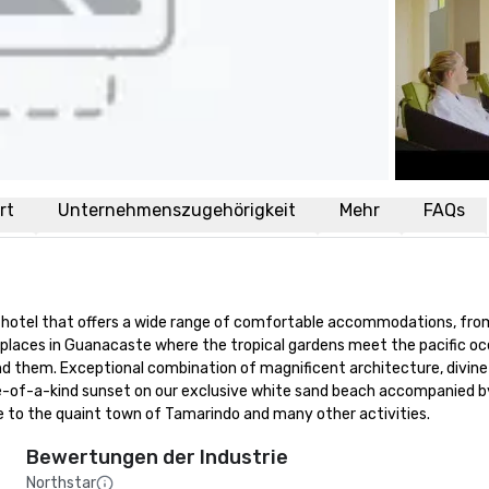
rt
Unternehmenszugehörigkeit
Mehr
FAQs
 hotel that offers a wide range of comfortable accommodations, from
l places in Guanacaste where the tropical gardens meet the pacific oc
nd them. Exceptional combination of magnificent architecture, divine
ne-of-a-kind sunset on our exclusive white sand beach accompanied by a
ose to the quaint town of Tamarindo and many other activities.
Bewertungen der Industrie
Northstar