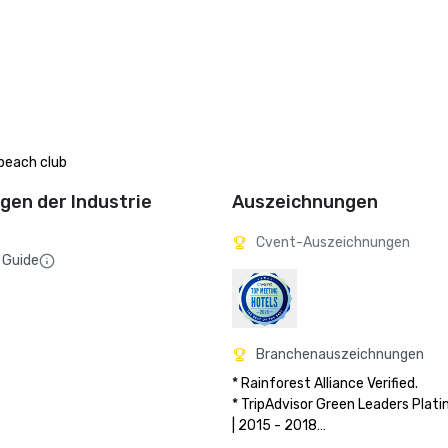
beach club
en der Industrie
Auszeichnungen
Cvent-Auszeichnungen
 Guide
Branchenauszeichnungen
* Rainforest Alliance Verified.

* TripAdvisor Green Leaders Plati
| 2015 - 2018

* TripAdvisor Traveler’s Choice: To