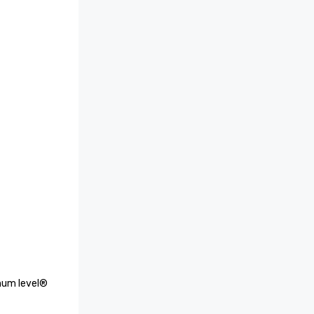
num level® 
p 25 