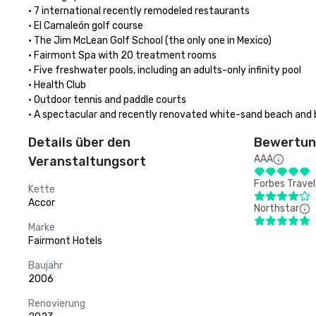
• 7 international recently remodeled restaurants

• El Camaleón golf course

• The Jim McLean Golf School (the only one in Mexico)

• Fairmont Spa with 20 treatment rooms

• Five freshwater pools, including an adults-only infinity pool

• Health Club

• Outdoor tennis and paddle courts

• A spectacular and recently renovated white-sand beach and 
Details über den
Bewertung
AAA
Veranstaltungsort
Forbes Travel
Kette
Accor
Northstar
Marke
Fairmont Hotels
Baujahr
2006
Renovierung