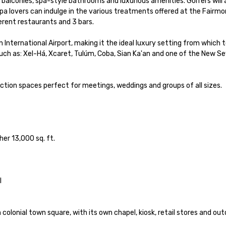
 balconies, spa-style bathrooms and luxurious amenities. Golfers will 
 lovers can indulge in the various treatments offered at the Fairmon
rent restaurants and 3 bars. 

nternational Airport, making it the ideal luxury setting from which t
uch as: Xel-Há, Xcaret, Tulúm, Coba, Sian Ka'an and one of the New Se
ion spaces perfect for meetings, weddings and groups of all sizes.

r 13,000 sq. ft. 



colonial town square, with its own chapel, kiosk, retail stores and out