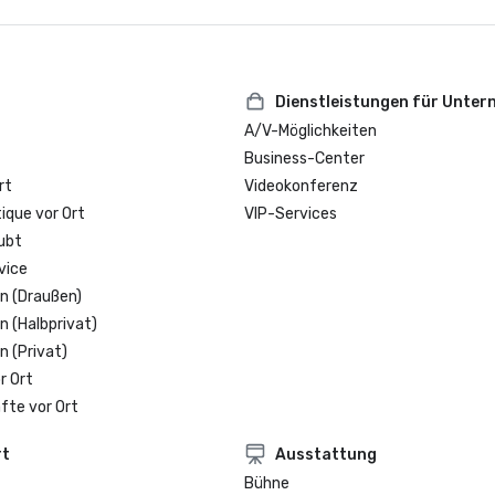
Dienstleistungen für Unte
A/V-Möglichkeiten
Business-Center
rt
Videokonferenz
que vor Ort
VIP-Services
ubt
vice
n (Draußen)
n (Halbprivat)
n (Privat)
r Ort
fte vor Ort
rt
Ausstattung
Bühne