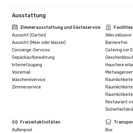
Ausstattung
Zimmerausstattung und Gästeservice
Facilities
Aussicht (Garten)
Alles inklusive
Aussicht (Meer oder Wasser)
Barrierefrei
Concierge-Services
Catering vor O
Gepäckaufbewahrung
Geschenkbouti
Internetzugang
Haustiere erla
Voicemail
Mietwagenser
Wäschereiservice
Räumlichkeite
Zimmerservice
Räumlichkeite
Räumlichkeite
Restaurant vo
Sicherheitskrä
Freizeitaktivitäten
Transpo
Außenpool
Bus