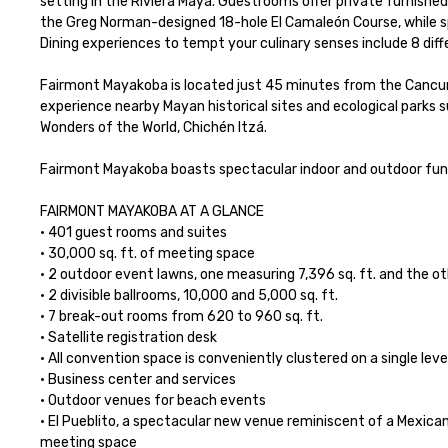
setting in the Riviera Maya. Guestrooms offer private furnished
the Greg Norman-designed 18-hole El Camaleón Course, while spa
Dining experiences to tempt your culinary senses include 8 diffe
Fairmont Mayakoba is located just 45 minutes from the Cancun I
experience nearby Mayan historical sites and ecological parks s
Wonders of the World, Chichén Itzá. 

Fairmont Mayakoba boasts spectacular indoor and outdoor funct
FAIRMONT MAYAKOBA AT A GLANCE

• 401 guest rooms and suites

• 30,000 sq. ft. of meeting space

• 2 outdoor event lawns, one measuring 7,396 sq. ft. and the othe
• 2 divisible ballrooms, 10,000 and 5,000 sq. ft.

• 7 break-out rooms from 620 to 960 sq. ft.

• Satellite registration desk

• All convention space is conveniently clustered on a single level
• Business center and services

• Outdoor venues for beach events

• El Pueblito, a spectacular new venue reminiscent of a Mexican 
meeting space
