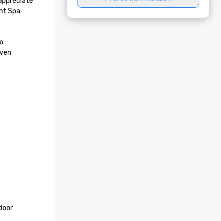
appreciate 
t Spa. 
o 
ven 
door 