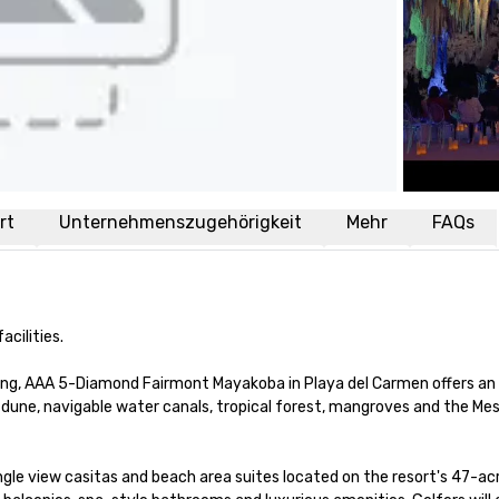
rt
Unternehmenszugehörigkeit
Mehr
FAQs
ilities. 

ing, AAA 5-Diamond Fairmont Mayakoba in Playa del Carmen offers an 
: dune, navigable water canals, tropical forest, mangroves and the Me
le view casitas and beach area suites located on the resort's 47-acr