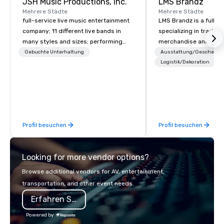
JSH Music Productions, Inc.
LMS Brandz
Mehrere Städte
Mehrere Städte
full-service live music entertainment
LMS Brandz is a full-s
company; 11 different live bands in
specializing in trade 
many styles and sizes; performing
merchandise and muc
since 2007
booth giveaways and 
Gebuchte Unterhaltung
Ausstattung/Geschenke
to executive gifting, d
Logistik/Dekoration
banners, signage, fulfi
logistics, shipping, al
commerce solutions we 
While there are many 
companies to choose f
Profil besuchen
Profil besuchen
years of industry exp
commitment to except
service set us apart. W
Looking for more vendor options?
smart, reliable soluti
make the end-user ex
Browse additional vendors for AV, entertainment,
seamless from start to fini
transportation, and other event needs.
also a certified WOSB.
Erfahren Sie mehr
Powered by