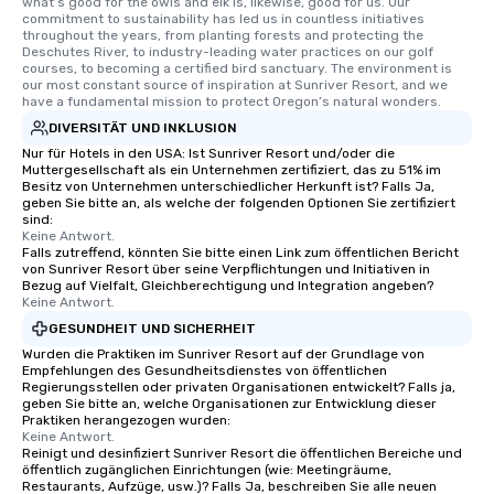
what’s good for the owls and elk is, likewise, good for us. Our 
commitment to sustainability has led us in countless initiatives 
throughout the years, from planting forests and protecting the 
Deschutes River, to industry-leading water practices on our golf 
courses, to becoming a certified bird sanctuary. The environment is 
our most constant source of inspiration at Sunriver Resort, and we 
have a fundamental mission to protect Oregon’s natural wonders.
DIVERSITÄT UND INKLUSION
Nur für Hotels in den USA: Ist Sunriver Resort und/oder die
Muttergesellschaft als ein Unternehmen zertifiziert, das zu 51% im
Besitz von Unternehmen unterschiedlicher Herkunft ist? Falls Ja,
geben Sie bitte an, als welche der folgenden Optionen Sie zertifiziert
sind:
Keine Antwort.
Falls zutreffend, könnten Sie bitte einen Link zum öffentlichen Bericht
von Sunriver Resort über seine Verpflichtungen und Initiativen in
Bezug auf Vielfalt, Gleichberechtigung und Integration angeben?
Keine Antwort.
GESUNDHEIT UND SICHERHEIT
Wurden die Praktiken im Sunriver Resort auf der Grundlage von
Empfehlungen des Gesundheitsdienstes von öffentlichen
Regierungsstellen oder privaten Organisationen entwickelt? Falls ja,
geben Sie bitte an, welche Organisationen zur Entwicklung dieser
Praktiken herangezogen wurden:
Keine Antwort.
Reinigt und desinfiziert Sunriver Resort die öffentlichen Bereiche und
öffentlich zugänglichen Einrichtungen (wie: Meetingräume,
Restaurants, Aufzüge, usw.)? Falls Ja, beschreiben Sie alle neuen