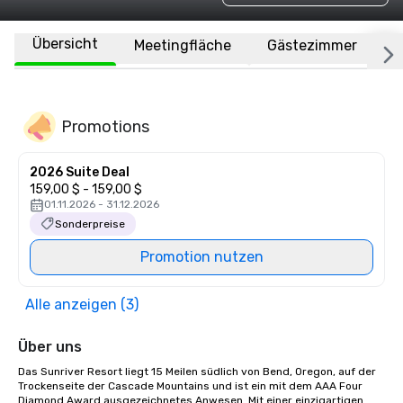
Übersicht
Meetingfläche
Gästezimmer
O
Promotions
2026 Suite Deal
159,00 $ - 159,00 $
01.11.2026 - 31.12.2026
Sonderpreise
Promotion nutzen
Alle anzeigen (3)
Über uns
Das Sunriver Resort liegt 15 Meilen südlich von Bend, Oregon, auf der 
Trockenseite der Cascade Mountains und ist ein mit dem AAA Four 
Diamond Award ausgezeichnetes Anwesen. Mit einer einzigartigen 