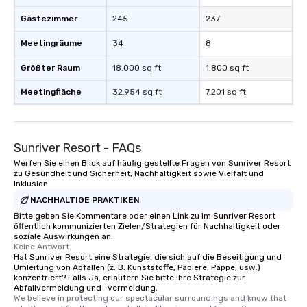
Gästezimmer
245
237
Meetingräume
34
8
Größter Raum
18.000 sq ft
1.800 sq ft
Meetingfläche
32.954 sq ft
7.201 sq ft
Sunriver Resort - FAQs
Werfen Sie einen Blick auf häufig gestellte Fragen von Sunriver Resort
zu Gesundheit und Sicherheit, Nachhaltigkeit sowie Vielfalt und
Inklusion.
NACHHALTIGE PRAKTIKEN
Bitte geben Sie Kommentare oder einen Link zu im Sunriver Resort
öffentlich kommunizierten Zielen/Strategien für Nachhaltigkeit oder
soziale Auswirkungen an.
Keine Antwort.
Hat Sunriver Resort eine Strategie, die sich auf die Beseitigung und
Umleitung von Abfällen (z. B. Kunststoffe, Papiere, Pappe, usw.)
konzentriert? Falls Ja, erläutern Sie bitte Ihre Strategie zur
Abfallvermeidung und -vermeidung.
We believe in protecting our spectacular surroundings and know that 