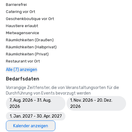
Barrierefrei
Oregon - Golfweek

Catering vor Ort
Amerikas beste 100 moderne Golfplätze (nach 1960) - 
Golfweek

Geschenkboutique vor Ort
Die besten Resorts für Familien zu viert - Golf Odyssey

Haustiere erlaubt
Die 100 besten Resortplätze Amerikas - Golfweek

Mietwagenservice
Die 50 besten Golfplätze für Damen — Golf für Damen

Räumlichkeiten (Draußen)
Die 100 besten öffentlich zugänglichen Golfplätze in 
Räumlichkeiten (Halbprivat)
Amerika - Golf Magazine

Räumlichkeiten (Privat)
Die zehn besten Golfresorts in den USA - American Way 
Restaurant vor Ort
Magazine

Top 100 Fairways - Golf für Damen

Alle (7) anzeigen
Die 100 besten Golfresorts in Nordamerika - Links

Bedarfsdaten
Die 50 besten Golfresorts - Condé Nast Traveler

Die 100 besten Golfresorts der Welt - The Golfer
Vorrangige Zeitfenster, die von Veranstaltungsorten für die
Durchführung von Events bevorzugt werden
7. Aug. 2026 - 31. Aug.
1. Nov. 2026 - 20. Dez.
2026
2026
1. Jan. 2027 - 30. Apr. 2027
Kalender anzeigen