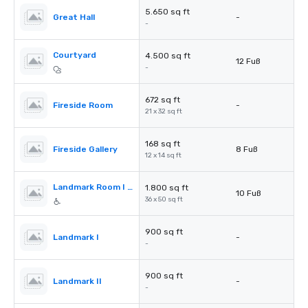
5.650 sq ft
Great Hall
-
-
Courtyard
4.500 sq ft
12 Fuß
-
672 sq ft
Fireside Room
-
21 x 32 sq ft
168 sq ft
Fireside Gallery
8 Fuß
12 x 14 sq ft
Landmark Room I & II
1.800 sq ft
10 Fuß
36 x 50 sq ft
900 sq ft
Landmark I
-
-
900 sq ft
Landmark II
-
-