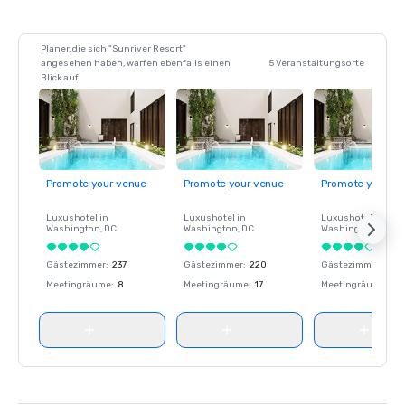
Planer, die sich "Sunriver Resort"
angesehen haben, warfen ebenfalls einen
5 Veranstaltungsorte
Blick auf
Promote your venue
Promote your venue
Promote your ve
Luxushotel in
Luxushotel in
Luxushotel in
Washington
, DC
Washington
, DC
Washington
, DC
Gästezimmer
:
237
Gästezimmer
:
220
Gästezimmer
:
237
Meetingräume
:
8
Meetingräume
:
17
Meetingräume
:
8