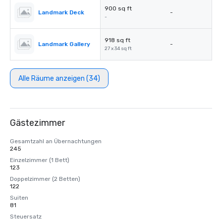
900 sq ft
Landmark Deck
-
-
918 sq ft
Landmark Gallery
-
27 x 34 sq ft
Alle Räume anzeigen (34)
Gästezimmer
Gesamtzahl an Übernachtungen
245
Einzelzimmer (1 Bett)
123
Doppelzimmer (2 Betten)
122
Suiten
81
Steuersatz