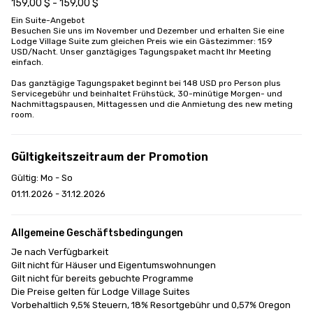
159,00 $ - 159,00 $
Ein Suite-Angebot

Besuchen Sie uns im November und Dezember und erhalten Sie eine 
Lodge Village Suite zum gleichen Preis wie ein Gästezimmer: 159 
USD/Nacht. Unser ganztägiges Tagungspaket macht Ihr Meeting 
einfach.

Das ganztägige Tagungspaket beginnt bei 148 USD pro Person plus 
Servicegebühr und beinhaltet Frühstück, 30-minütige Morgen- und 
Nachmittagspausen, Mittagessen und die Anmietung des new meting 
room.
Gültigkeitszeitraum der Promotion
Gültig: Mo - So
01.11.2026 - 31.12.2026
Allgemeine Geschäftsbedingungen
Je nach Verfügbarkeit

Gilt nicht für Häuser und Eigentumswohnungen

Gilt nicht für bereits gebuchte Programme

Die Preise gelten für Lodge Village Suites

Vorbehaltlich 9,5% Steuern, 18% Resortgebühr und 0,57% Oregon 