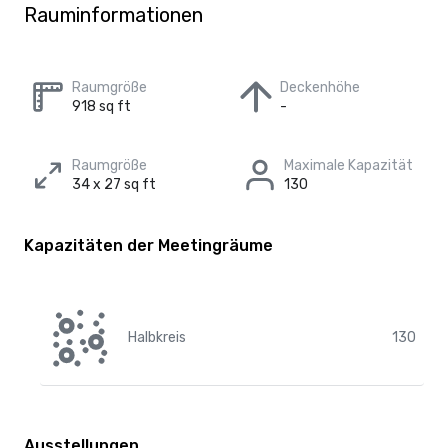
Rauminformationen
Raumgröße
Deckenhöhe
918 sq ft
-
Raumgröße
Maximale Kapazität
34 x 27 sq ft
130
Kapazitäten der Meetingräume
Halbkreis
130
Ausstellungen