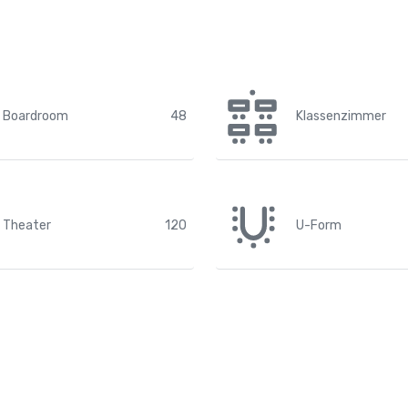
Boardroom
48
Klassenzimmer
Theater
120
U-Form