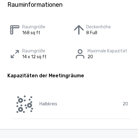
Rauminformationen
Raumgröße
Deckenhöhe
168 sq ft
8 Fuß
Raumgröße
Maximale Kapazität
14 x 12 sq ft
20
Kapazitäten der Meetingräume
Halbkreis
20