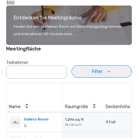
350
Entdecken Sie Meetingräume
Finden Sie den perfekten Raum mit Einrichtungsdiagrammen
und interaktiven 3D-Grundrissen.
Meetingfläche
Teilnehmer
Filter
Name
Raumgröße
Deckenhöhe
Gallery Room
1.296 sq ft
9 Fuß
36 x 36 sq ft