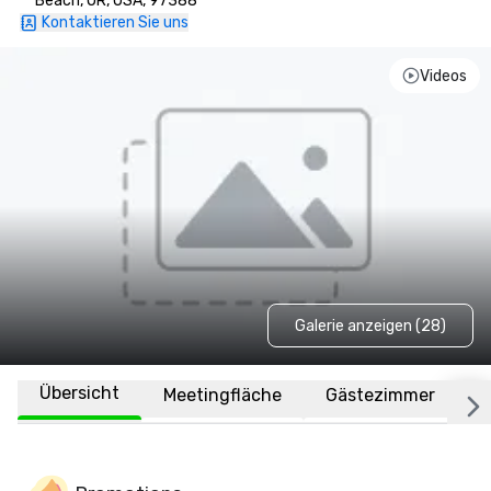
Beach, OR, USA, 97388
Kontaktieren Sie uns
Videos
Galerie anzeigen (28)
Übersicht
Meetingfläche
Gästezimmer
O