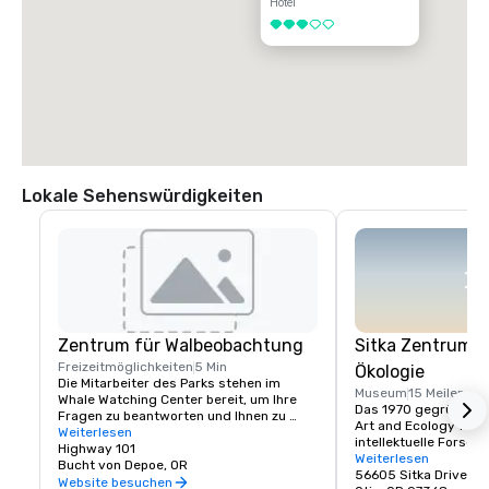
Hotel
3 von 5
Lokale Sehenswürdigkeiten
Zentrum für Walbeobachtung
Sitka Zentrum f
Freizeitmöglichkeiten
5 Min
Ökologie
Die Mitarbeiter des Parks stehen im 
Museum
15 Meilen
Whale Watching Center bereit, um Ihre 
Das 1970 gegründete 
Fragen zu beantworten und Ihnen zu 
Art and Ecology förder
helfen, Grauwale zu beobachten. Das 
Weiterlesen
intellektuelle Forsch
Zentrum liegt an der Ufermauer in der 
Highway 101
Indem es anderen hilf
Weiterlesen
malerischen Depoe Bay und ist ein 
Bucht von Depoe, OR
kreatives Kernselbst 
56605 Sitka Drive
perfekter Ort, um Wale zu beobachten, 
Website besuchen