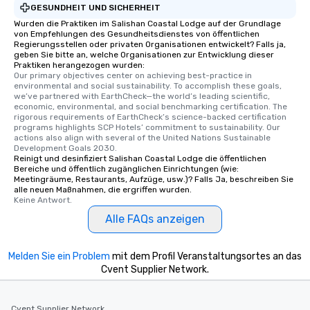
GESUNDHEIT UND SICHERHEIT
Wurden die Praktiken im Salishan Coastal Lodge auf der Grundlage
von Empfehlungen des Gesundheitsdienstes von öffentlichen
Regierungsstellen oder privaten Organisationen entwickelt? Falls ja,
geben Sie bitte an, welche Organisationen zur Entwicklung dieser
Praktiken herangezogen wurden:
Our primary objectives center on achieving best-practice in 
environmental and social sustainability. To accomplish these goals, 
we’ve partnered with EarthCheck—the world’s leading scientific, 
economic, environmental, and social benchmarking certification. The 
rigorous requirements of EarthCheck’s science-backed certification 
programs highlights SCP Hotels’ commitment to sustainability. Our 
actions also align with several of the United Nations Sustainable 
Development Goals 2030.
Reinigt und desinfiziert Salishan Coastal Lodge die öffentlichen
Bereiche und öffentlich zugänglichen Einrichtungen (wie:
Meetingräume, Restaurants, Aufzüge, usw.)? Falls Ja, beschreiben Sie
alle neuen Maßnahmen, die ergriffen wurden.
Keine Antwort.
Alle FAQs anzeigen
Melden Sie ein Problem
mit dem Profil Veranstaltungsortes an das
Cvent Supplier Network.
Cvent Supplier Network