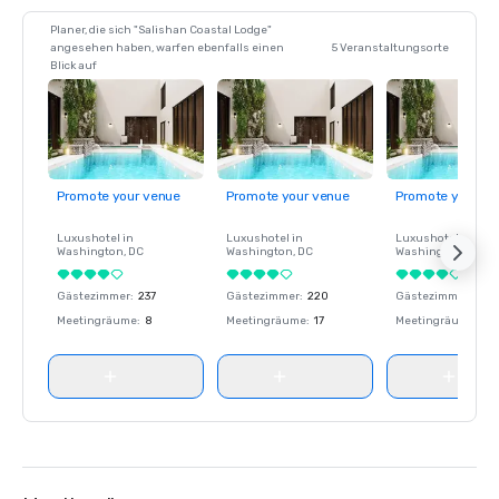
Planer, die sich "Salishan Coastal Lodge"
angesehen haben, warfen ebenfalls einen
5 Veranstaltungsorte
Blick auf
Promote your venue
Promote your venue
Promote your ve
Luxushotel in
Luxushotel in
Luxushotel in
Washington
, DC
Washington
, DC
Washington
, DC
Gästezimmer
:
237
Gästezimmer
:
220
Gästezimmer
:
237
Meetingräume
:
8
Meetingräume
:
17
Meetingräume
:
8