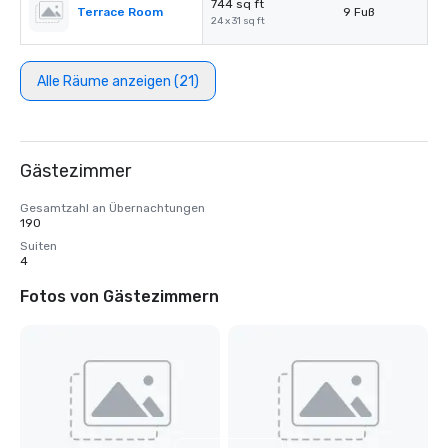
744 sq ft
Terrace Room
9 Fuß
24 x 31 sq ft
Alle Räume anzeigen (21)
Gästezimmer
Gesamtzahl an Übernachtungen
190
Suiten
4
Fotos von Gästezimmern