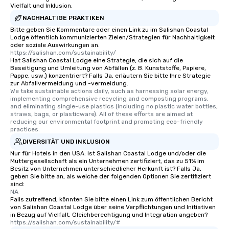
Vielfalt und Inklusion.
NACHHALTIGE PRAKTIKEN
Bitte geben Sie Kommentare oder einen Link zu im Salishan Coastal
Lodge öffentlich kommunizierten Zielen/Strategien für Nachhaltigkeit
oder soziale Auswirkungen an.
https://salishan.com/sustainability/
Hat Salishan Coastal Lodge eine Strategie, die sich auf die
Beseitigung und Umleitung von Abfällen (z. B. Kunststoffe, Papiere,
Pappe, usw.) konzentriert? Falls Ja, erläutern Sie bitte Ihre Strategie
zur Abfallvermeidung und -vermeidung.
We take sustainable actions daily, such as harnessing solar energy, 
implementing comprehensive recycling and composting programs, 
and eliminating single-use plastics (including no plastic water bottles, 
straws, bags, or plasticware). All of these efforts are aimed at 
reducing our environmental footprint and promoting eco-friendly 
practices.
DIVERSITÄT UND INKLUSION
Nur für Hotels in den USA: Ist Salishan Coastal Lodge und/oder die
Muttergesellschaft als ein Unternehmen zertifiziert, das zu 51% im
Besitz von Unternehmen unterschiedlicher Herkunft ist? Falls Ja,
geben Sie bitte an, als welche der folgenden Optionen Sie zertifiziert
sind:
NA
Falls zutreffend, könnten Sie bitte einen Link zum öffentlichen Bericht
von Salishan Coastal Lodge über seine Verpflichtungen und Initiativen
in Bezug auf Vielfalt, Gleichberechtigung und Integration angeben?
https://salishan.com/sustainability/#