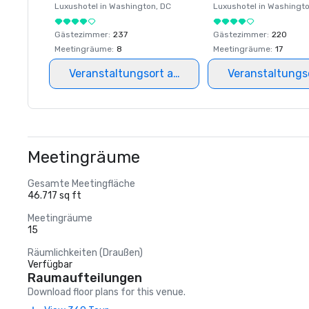
Luxushotel in
Washington
, DC
Luxushotel in
Washingt
Gästezimmer
:
237
Gästezimmer
:
220
Meetingräume
:
8
Meetingräume
:
17
Veranstaltungsort auswählen
Veranstaltungs
Meetingräume
Gesamte Meetingfläche
46.717 sq ft
Meetingräume
15
Räumlichkeiten (Draußen)
Verfügbar
Raumaufteilungen
Download floor plans for this venue.