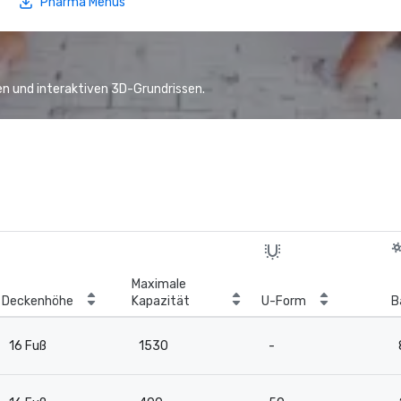
Pharma Menus
n und interaktiven 3D-Grundrissen.
Maximale
Deckenhöhe
Kapazität
U-Form
B
16 Fuß
1530
-