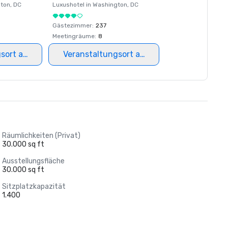
ton
, DC
Luxushotel in
Washington
, DC
Gästezimmer
:
237
Meetingräume
:
8
gsort auswählen
Veranstaltungsort auswählen
Räumlichkeiten (Privat)
30.000 sq ft
Ausstellungsfläche
30.000 sq ft
Sitzplatzkapazität
1.400