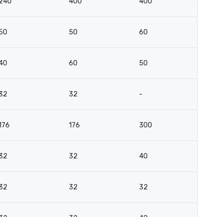
240
400
400
2
50
50
60
3
40
60
50
4
32
32
-
2
176
176
300
15
32
32
40
2
32
32
32
2