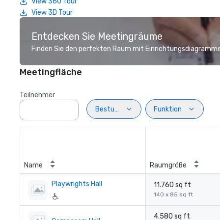
View 360 Tour
View 3D Tour
Entdecken Sie Meetingräume
Finden Sie den perfekten Raum mit Einrichtungsdiagramme
Meetingfläche
Teilnehmer
Bestuhlung
Funktion
Name
Raumgröße
Playwrights Hall
11.760 sq ft
140 x 85 sq ft
4.580 sq ft