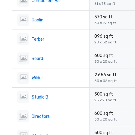
Composers Hall
61 x 73 sq ft
570 sq ft
Joplin
30 x 19 sq ft
896 sq ft
Ferber
28 x 32 sq ft
600 sq ft
Board
30 x 20 sq ft
2.656 sq ft
Wilder
83 x 32 sq ft
500 sq ft
Studio B
25 x 20 sq ft
600 sq ft
Directors
30 x 20 sq ft
500 sq ft