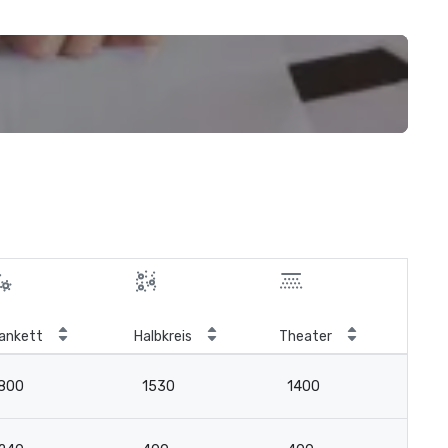
ankett
Halbkreis
Theater
Kla
800
1530
1400
7