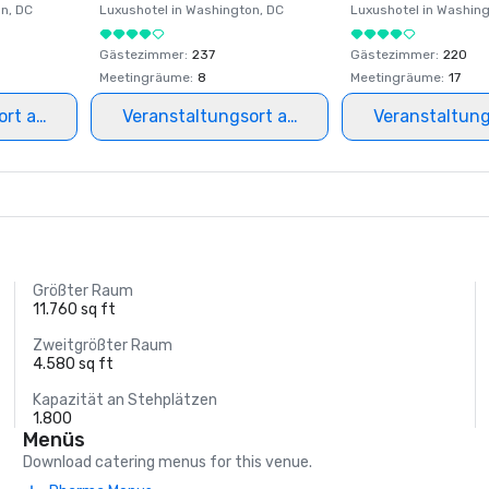
on
, DC
Luxushotel in
Washington
, DC
Luxushotel in
Washing
Gästezimmer
:
237
Gästezimmer
:
220
Meetingräume
:
8
Meetingräume
:
17
ort auswählen
Veranstaltungsort auswählen
Veranstaltun
Größter Raum
11.760 sq ft
Zweitgrößter Raum
4.580 sq ft
Kapazität an Stehplätzen
1.800
Menüs
Download catering menus for this venue.