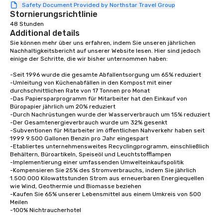
Safety Document Provided by Northstar Travel Group
Stornierungsrichtlinie
48 Stunden
Additional details
Sie können mehr über uns erfahren, indem Sie unseren jährlichen 
Nachhaltigkeitsbericht auf unserer Website lesen. Hier sind jedoch 
einige der Schritte, die wir bisher unternommen haben:

-Seit 1996 wurde die gesamte Abfallentsorgung um 65% reduziert

-Umleitung von Küchenabfällen in den Kompost mit einer 
durchschnittlichen Rate von 17 Tonnen pro Monat

-Das Papiersparprogramm für Mitarbeiter hat den Einkauf von 
Büropapier jährlich um 20% reduziert

-Durch Nachrüstungen wurde der Wasserverbrauch um 15% reduziert

-Der Gesamtenergieverbrauch wurde um 32% gesenkt

-Subventionen für Mitarbeiter im öffentlichen Nahverkehr haben seit 
1999 9.500 Gallonen Benzin pro Jahr eingespart

-Etabliertes unternehmensweites Recyclingprogramm, einschließlich 
Behältern, Büroartikeln, Speiseöl und Leuchtstofflampen

-Implementierung einer umfassenden Umwelteinkaufspolitik

-Kompensieren Sie 25% des Stromverbrauchs, indem Sie jährlich 
1.500.000 Kilowattstunden Strom aus erneuerbaren Energiequellen 
wie Wind, Geothermie und Biomasse beziehen

-Kaufen Sie 65% unserer Lebensmittel aus einem Umkreis von 500 
Meilen

-100% Nichtraucherhotel
