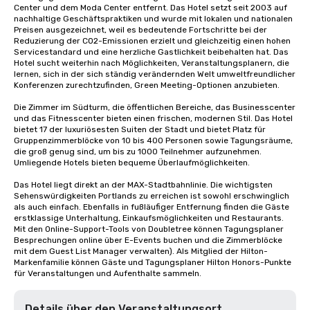
Center und dem Moda Center entfernt. Das Hotel setzt seit 2003 auf 
nachhaltige Geschäftspraktiken und wurde mit lokalen und nationalen 
Preisen ausgezeichnet, weil es bedeutende Fortschritte bei der 
Reduzierung der CO2-Emissionen erzielt und gleichzeitig einen hohen 
Servicestandard und eine herzliche Gastlichkeit beibehalten hat. Das 
Hotel sucht weiterhin nach Möglichkeiten, Veranstaltungsplanern, die 
lernen, sich in der sich ständig verändernden Welt umweltfreundlicher 
Konferenzen zurechtzufinden, Green Meeting-Optionen anzubieten.

Die Zimmer im Südturm, die öffentlichen Bereiche, das Businesscenter 
und das Fitnesscenter bieten einen frischen, modernen Stil. Das Hotel 
bietet 17 der luxuriösesten Suiten der Stadt und bietet Platz für 
Gruppenzimmerblöcke von 10 bis 400 Personen sowie Tagungsräume, 
die groß genug sind, um bis zu 1000 Teilnehmer aufzunehmen. 
Umliegende Hotels bieten bequeme Überlaufmöglichkeiten.

Das Hotel liegt direkt an der MAX-Stadtbahnlinie. Die wichtigsten 
Sehenswürdigkeiten Portlands zu erreichen ist sowohl erschwinglich 
als auch einfach. Ebenfalls in fußläufiger Entfernung finden die Gäste 
erstklassige Unterhaltung, Einkaufsmöglichkeiten und Restaurants. 
Mit den Online-Support-Tools von Doubletree können Tagungsplaner 
Besprechungen online über E-Events buchen und die Zimmerblöcke 
mit dem Guest List Manager verwalten). Als Mitglied der Hilton-
Markenfamilie können Gäste und Tagungsplaner Hilton Honors-Punkte 
für Veranstaltungen und Aufenthalte sammeln.
Details über den Veranstaltungsort