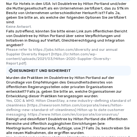
Nur für Hotels in den USA: Ist Doubletree by Hilton Portland und/oder
die Muttergesellschaft als ein Unternehmen zertifiziert, das zu 51% im
Besitz von Unternehmen unterschiedlicher Herkunft ist? Falls Ja,
geben Sie bitte an, als welche der folgenden Optionen Sie zertifiziert
sind:
Keine Antwort.
Falls zutreffend, könnten Sie bitte einen Link zum öffentlichen Bericht
von Doubletree by Hilton Portland über seine Verpflichtungen und
Initiativen in Bezug auf Vielfalt, Gleichberechtigung und Integration
angeben?
Please refer to https://jobs.hilton.com/diversity and our annual 
Supplier Diversity Report (https://cr.hilton.com/wp-
content/uploads/2021/03/Hilton-2020-Supplier-Diversity-
Report.pdf).
GESUNDHEIT UND SICHERHEIT
Wurden die Praktiken im Doubletree by Hilton Portland auf der
Grundlage von Empfehlungen des Gesundheitsdienstes von
öffentlichen Regierungsstellen oder privaten Organisationen
entwickelt? Falls ja, geben Sie bitte an, welche Organisationen zur
Entwicklung dieser Praktiken herangezogen wurden:
Yes, CDC & WHO. Hilton CleanStay, a new industry-defining standard of 
cleanliness (https://newsroom.hilton.com/corporate/news/hilton-
defining-new-standard-of-cleanliness) Hilton up to date customer 
messaging: https://www.hilton.com/en/corporate/coronavirus/
Reinigt und desinfiziert Doubletree by Hilton Portland die öffentlichen
Bereiche und öffentlich zugänglichen Einrichtungen (wie:
Meetingräume, Restaurants, Aufzüge, usw.)? Falls Ja, beschreiben Sie
alle neuen Maßnahmen, die ergriffen wurden.