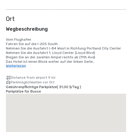
weitere
anzeigen
Ort
Wegbeschreibung
Vom Flughafen

Fahren Sie auf die I-205 South

Nehmen Sie die Ausfahrt I-84 West in Richtung Portland City Center

Nehmen Sie die Ausfahrt 1, Lloyd Center (Lloyd Blvd)

Biegen Sie an der zweiten Ampel rechts ab (11th Ave)

Das Hotel ist einen Block weiter auf der linken Seite

Weiterlesen
Aus dem Norden (Seattle)

Folgen Sie der I-5 South

Distance from airport 9 mi
Nehmen Sie die Ausfahrt 302A, Rose Quarter

Parkmöglichkeiten vor Ort
Biegen Sie an der zweiten Ampel links auf die Weidler Street ab

Gebührenpflichtige Parkplätze
(
31,00 $
/
Tag
)
Folgen Sie Weidler bis zur 9th Avenue und biegen Sie rechts ab

Parkplätze für Busse
Gehe 3 Blocks nach Multnomah

Das Hotel befindet sich auf der linken Seite

Aus dem Süden (Salem)

Folgen Sie der I-5 North 

Nehmen Sie die Ausfahrt 302A, Rose Quarter

Biegen Sie rechts auf die Weidler Street ab

Direkt an der 9th Avenue

Das Hotel befindet sich 3 Blocks weiter auf der linken Seite
