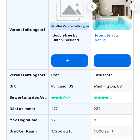
Aktueller Veranstaltungsort
Veranstaltungsort
Doubletree by
Promote your
Hilton Portland
venue
Veranstaltungsortstyp
Hotel
Luxushotel
Ort
Portland
, US
Washington
, US
Bewertung des Veranstaltungsortes
Gästezimmer
477
237
Meetingräume
27
8
Größter Raum
17.236 sq ft
1.800 sq ft