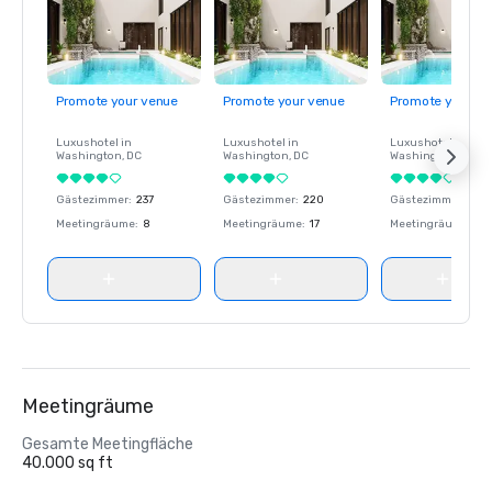
Promote your venue
Promote your venue
Promote your ve
Luxushotel in
Luxushotel in
Luxushotel in
Washington
, DC
Washington
, DC
Washington
, DC
Gästezimmer
:
237
Gästezimmer
:
220
Gästezimmer
:
237
Meetingräume
:
8
Meetingräume
:
17
Meetingräume
:
8
Meetingräume
Gesamte Meetingfläche
40.000 sq ft