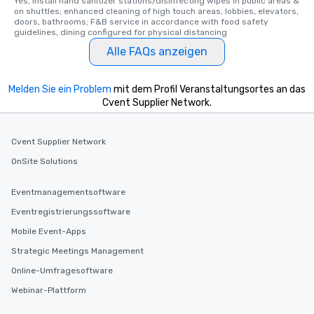
Yes, Install hand sanitizer stations/disinfecting wipes in public areas & 
on shuttles; enhanced cleaning of high touch areas, lobbies, elevators, 
doors, bathrooms; F&B service in accordance with food safety 
guidelines, dining configured for physical distancing
Alle FAQs anzeigen
Melden Sie ein Problem
mit dem Profil Veranstaltungsortes an das
Cvent Supplier Network.
Cvent Supplier Network
OnSite Solutions
Eventmanagementsoftware
Eventregistrierungssoftware
Mobile Event-Apps
Strategic Meetings Management
Online-Umfragesoftware
Webinar-Plattform