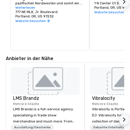
pazifischen Nordwesten und somit ein 
1 N Center Ct Street
idealer Ort für Veranstaltungen jeder 
Weiterlesen
Portland, OR, US 972
Größe — von Kongressen und 
777 NE MLK, Jr. Boulevard.
Website besuchen
Branchenmessen bis hin zu Tagungen, 
Portland, OR, US 97232
Auktionen und privaten Empfängen.
Website besuchen
Anbieter in der Nähe
LMS Brandz
Vibralocity
Mehrere Städte
Mehrere Städte
LMS Brandz is a full-service agency
Vibralocity is Portland
specializing in trade show
DJ. Vibralocity has an
merchandise and much more. From
collection of dance a
booth giveaways and branded apparel
to fit any environment
Ausstattung/Geschenke
Gebuchte Unterhaltung