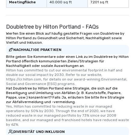
Meetingfläche
40.000 sq ft
7.201 sq ft
Doubletree by Hilton Portland - FAQs
Werfen Sie einen Blick auf häufig gestellte Fragen von Doubletree by
Hilton Portland zu Gesundheit und Sicherheit, Nachhaltigkeit sowie
Vielfalt und Inklusion.
NACHHALTIGE PRAKTIKEN
Bitte geben Sie Kommentare oder einen Link zu im Doubletree by Hilton
Portland öffentlich kommunizierten Zielen/Strategien für
Nachhaltigkeit oder soziale Auswirkungen an.
Hilton has committed to cut our environmental footprint in half and 
double our social impact by 2030. Refer to our website, 
https://cr.hilton.com, for details on our award-winning Environmental, 
Social and Governance (ESG) programs.
Hat Doubletree by Hilton Portland eine Strategie, die sich auf die
Beseitigung und Umleitung von Abfällen (z. B. Kunststoffe, Papiere,
Pappe, usw.) konzentriert? Falls Ja, erläutern Sie bitte Ihre Strategie
zur Abfallvermeidung und -vermeidung.
Yes, Hilton has committed to reducing waste in our managed 
operations by 50% by 2030. Through the end of 2020, we have 
reduced waste in our managed portfolio by 73% since our 2008 
baseline, and our managed and franchised hotels have reduced waste 
by 62%.
DIVERSITÄT UND INKLUSION