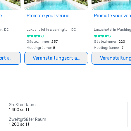
e
Promote your venue
Promote your ve
on
, DC
Luxushotel in
Washington
, DC
Luxushotel in
Washing
Gästezimmer
:
237
Gästezimmer
:
220
Meetingräume
:
8
Meetingräume
:
17
ort auswählen
Veranstaltungsort auswählen
Veranstaltun
Größter Raum
1.400 sq ft
Zweitgrößter Raum
1.200 sq ft