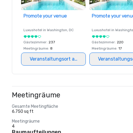
Promote your venue
Promote your venu
Luxushotel in
Washington
, DC
Luxushotel in
Washingt
Gästezimmer
:
237
Gästezimmer
:
220
Meetingräume
:
8
Meetingräume
:
17
Veranstaltungsort auswählen
Veranstaltungs
Meetingräume
Gesamte Meetingfläche
6.750 sq ft
Meetingräume
4
Raumaufteilungen