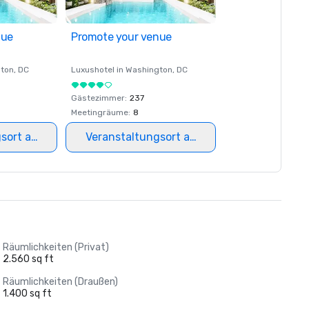
nue
Promote your venue
ton
, DC
Luxushotel in
Washington
, DC
Gästezimmer
:
237
Meetingräume
:
8
gsort auswählen
Veranstaltungsort auswählen
Räumlichkeiten (Privat)
2.560 sq ft
Räumlichkeiten (Draußen)
1.400 sq ft