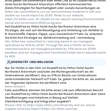
Bitte geben Sie Kommentare oder einen Link zu im DoubleTree by Hilton
Hotel Austin Northwest Arboretum öffentlich kommunizierten
Zielen/Strategien für Nachhaltigkeit oder soziale Auswirkungen an.
Hilton has committed to cut our environmental footprint in half and 
double our social impact by 2030. Refer to our website, 
https://cr.hilton.com, for details on our award-winning Environmental, 
Social and Governance (ESG) programs.
Hat DoubleTree by Hilton Hotel Austin Northwest Arboretum eine
Strategie, die sich auf die Beseitigung und Umleitung von Abfällen (z.
B. Kunststoffe, Papiere, Pappe, usw.) konzentriert? Falls Ja, erläutern
Sie bitte Ihre Strategie zur Abfallvermeidung und -vermeidung.
Yes, Hilton has committed to reducing waste in our managed 
operations by 50% by 2030. Through the end of 2020, we have 
reduced waste in our managed portfolio by 73% since our 2008 
baseline, and our managed and franchised hotels have reduced waste 
by 62%.
DIVERSITÄT UND INKLUSION
Nur für Hotels in den USA: Ist DoubleTree by Hilton Hotel Austin
Northwest Arboretum und/oder die Muttergesellschaft als ein
Unternehmen zertifiziert, das zu 51% im Besitz von Unternehmen
unterschiedlicher Herkunft ist? Falls Ja, geben Sie bitte an, als welche
der folgenden Optionen Sie zertifiziert sind:
Keine Antwort.
Falls zutreffend, könnten Sie bitte einen Link zum öffentlichen Bericht
von DoubleTree by Hilton Hotel Austin Northwest Arboretum über seine
Verpflichtungen und Initiativen in Bezug auf Vielfalt,
Gleichberechtigung und Integration angeben?
Please refer to https://jobs.hilton.com/diversity and our annual 
Supplier Diversity Report (https://cr.hilton.com/wp-