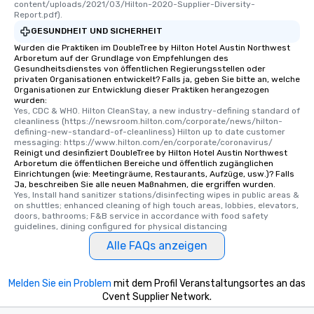
content/uploads/2021/03/Hilton-2020-Supplier-Diversity-
Report.pdf).
GESUNDHEIT UND SICHERHEIT
Wurden die Praktiken im DoubleTree by Hilton Hotel Austin Northwest
Arboretum auf der Grundlage von Empfehlungen des
Gesundheitsdienstes von öffentlichen Regierungsstellen oder
privaten Organisationen entwickelt? Falls ja, geben Sie bitte an, welche
Organisationen zur Entwicklung dieser Praktiken herangezogen
wurden:
Yes, CDC & WHO. Hilton CleanStay, a new industry-defining standard of 
cleanliness (https://newsroom.hilton.com/corporate/news/hilton-
defining-new-standard-of-cleanliness) Hilton up to date customer 
messaging: https://www.hilton.com/en/corporate/coronavirus/
Reinigt und desinfiziert DoubleTree by Hilton Hotel Austin Northwest
Arboretum die öffentlichen Bereiche und öffentlich zugänglichen
Einrichtungen (wie: Meetingräume, Restaurants, Aufzüge, usw.)? Falls
Ja, beschreiben Sie alle neuen Maßnahmen, die ergriffen wurden.
Yes, Install hand sanitizer stations/disinfecting wipes in public areas & 
on shuttles; enhanced cleaning of high touch areas, lobbies, elevators, 
doors, bathrooms; F&B service in accordance with food safety 
guidelines, dining configured for physical distancing
Alle FAQs anzeigen
Melden Sie ein Problem
mit dem Profil Veranstaltungsortes an das
Cvent Supplier Network.