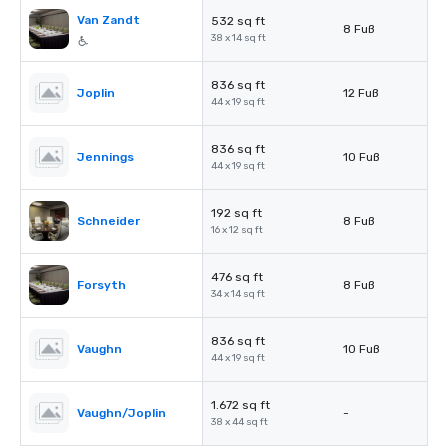
Van Zandt
532 sq ft
8 Fuß
38 x 14 sq ft
836 sq ft
Joplin
12 Fuß
44 x 19 sq ft
836 sq ft
Jennings
10 Fuß
44 x 19 sq ft
192 sq ft
Schneider
8 Fuß
16 x 12 sq ft
476 sq ft
Forsyth
8 Fuß
34 x 14 sq ft
836 sq ft
Vaughn
10 Fuß
44 x 19 sq ft
1.672 sq ft
Vaughn/Joplin
-
38 x 44 sq ft