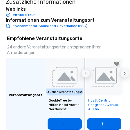
Zusätzliche Informationen
Weblinks
Virtuelle Tour
Informationen zum Veranstaltungsort
Environmental, Social and Governance (ESG)
Empfohlene Veranstaltungsorte
24 andere Veranstaltungsorten entsprachen Ihren
Anforderungen
Aktueller Veranstaltungsort
Veranstaltungsort
DoubleTree by
Hyatt Centric
Removed from
Hilton Hotel Austin
Congress Avenue
favorites
Northwest
Austin
Arboretum