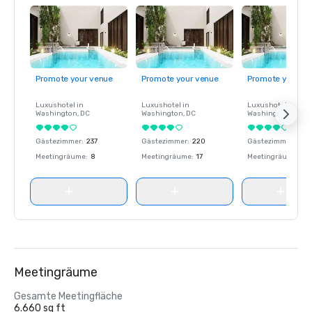
Promote your venue
Promote your venue
Promote your ve
Luxushotel in
Luxushotel in
Luxushotel in
Washington
, DC
Washington
, DC
Washington
, DC
Gästezimmer
:
237
Gästezimmer
:
220
Gästezimmer
:
237
Meetingräume
:
8
Meetingräume
:
17
Meetingräume
:
8
Meetingräume
Gesamte Meetingfläche
6.660 sq ft