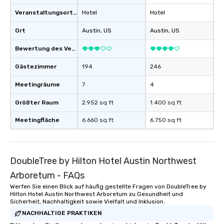
Veranstaltungsortstyp
Hotel
Hotel
Ort
Austin
, US
Austin
, US
Bewertung des Veranstaltungsortes
Gästezimmer
194
246
Meetingräume
7
4
Größter Raum
2.952 sq ft
1.400 sq ft
Meetingfläche
6.660 sq ft
6.750 sq ft
DoubleTree by Hilton Hotel Austin Northwest
Arboretum - FAQs
Werfen Sie einen Blick auf häufig gestellte Fragen von DoubleTree by
Hilton Hotel Austin Northwest Arboretum zu Gesundheit und
Sicherheit, Nachhaltigkeit sowie Vielfalt und Inklusion.
NACHHALTIGE PRAKTIKEN