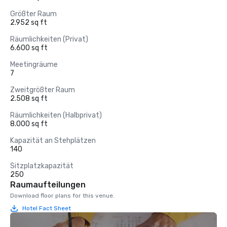
Größter Raum
2.952 sq ft
Räumlichkeiten (Privat)
6.600 sq ft
Meetingräume
7
Zweitgrößter Raum
2.508 sq ft
Räumlichkeiten (Halbprivat)
8.000 sq ft
Kapazität an Stehplätzen
140
Sitzplatzkapazität
250
Raumaufteilungen
Download floor plans for this venue.
Hotel Fact Sheet