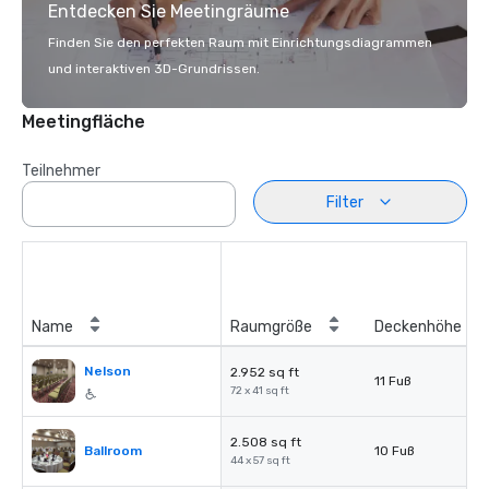
Entdecken Sie Meetingräume
Finden Sie den perfekten Raum mit Einrichtungsdiagrammen
und interaktiven 3D-Grundrissen.
Meetingfläche
Teilnehmer
Filter
Name
Raumgröße
Deckenhöhe
Nelson
2.952 sq ft
11 Fuß
72 x 41 sq ft
2.508 sq ft
Ballroom
10 Fuß
44 x 57 sq ft