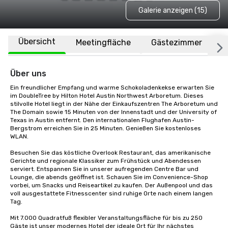
Galerie anzeigen (15)
Übersicht
Meetingfläche
Gästezimmer
O
Über uns
Ein freundlicher Empfang und warme Schokoladenkekse erwarten Sie 
im DoubleTree by Hilton Hotel Austin Northwest Arboretum. Dieses 
stilvolle Hotel liegt in der Nähe der Einkaufszentren The Arboretum und 
The Domain sowie 15 Minuten von der Innenstadt und der University of 
Texas in Austin entfernt. Den internationalen Flughafen Austin-
Bergstrom erreichen Sie in 25 Minuten. Genießen Sie kostenloses 
WLAN.

Besuchen Sie das köstliche Overlook Restaurant, das amerikanische 
Gerichte und regionale Klassiker zum Frühstück und Abendessen 
serviert. Entspannen Sie in unserer aufregenden Centre Bar und 
Lounge, die abends geöffnet ist. Schauen Sie im Convenience-Shop 
vorbei, um Snacks und Reiseartikel zu kaufen. Der Außenpool und das 
voll ausgestattete Fitnesscenter sind ruhige Orte nach einem langen 
Tag.

Mit 7.000 Quadratfuß flexibler Veranstaltungsfläche für bis zu 250 
Gäste ist unser modernes Hotel der ideale Ort für Ihr nächstes 