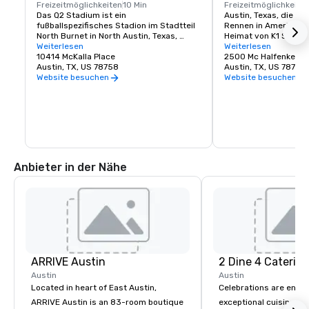
Freizeitmöglichkeiten
10 Min
Freizeitmöglichkeite
Das Q2 Stadium ist ein 
Austin, Texas, die He
fußballspezifisches Stadion im Stadtteil 
Rennen in Amerika, ist
North Burnet in North Austin, Texas, 
Heimat von K1 Speed 
Vereinigte Staaten. Es ist die Heimat des 
Weiterlesen
führendem Indoor-Kar
Weiterlesen
Austin FC, einer Major League Soccer-
10414 McKalla Place
Sie selbst einen Vor
2500 Mc Halfenkette,
Mannschaft, die 2021 mit dem Spielen 
Austin, TX, US 78758
Formel-1-Rennen habe
Austin, TX, US 78758
begann.
erste K1 Speed-Stand
Website besuchen
Website besuchen
großartigen Bundesst
Zuhause nennt — K1 S
genau das Richtige für
erstklassige Indoor-
um den Adrenalinbeda
eingefleischten und 
Gelegenheitsmotorsp
gleichermaßen zu bef
Anbieter in der Nähe
20-PS-Elektrokarts im
machen Rennen mit F
Familie zum Nervenki
einen Besuch bei K1 
unvergesslichen Erle
Kartbahnen gehören z
Landes und bieten ein
wirklich einzigartig ist
den Menschen nicht n
ARRIVE Austin
2 Dine 4 Caterin
herzzerreißende Rad
bieten, sondern auch
Austin
Austin
bieten, die, wenn nic
Located in heart of East Austin,
Celebrations are enh
die Rennaction auf de
ARRIVE Austin is an 83-room boutique
exceptional cuisine is
so aufregend ist! Fah