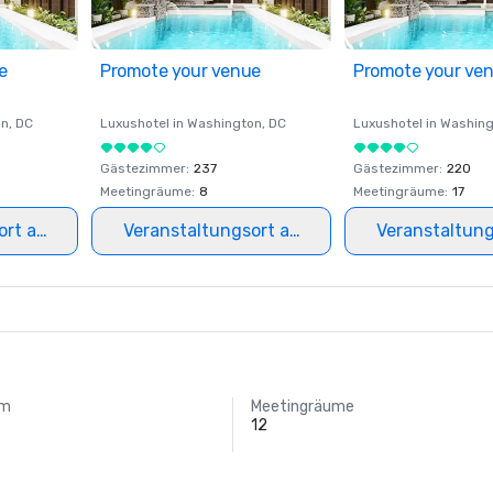
e
Promote your venue
Promote your ve
on
, DC
Luxushotel in
Washington
, DC
Luxushotel in
Washing
Gästezimmer
:
237
Gästezimmer
:
220
Meetingräume
:
8
Meetingräume
:
17
ort auswählen
Veranstaltungsort auswählen
Veranstaltun
um
Meetingräume
12