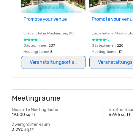
Promote your venue
Promote your venu
Luxushotel in
Washington
, DC
Luxushotel in
Washingt
Gästezimmer
:
237
Gästezimmer
:
220
Meetingräume
:
8
Meetingräume
:
17
Veranstaltungsort auswählen
Veranstaltungs
Meetingräume
Gesamte Meetingfläche
Größter Ra
19.000 sq ft
6.696 sq ft
Zweitgrößter Raum
3.290 sq ft