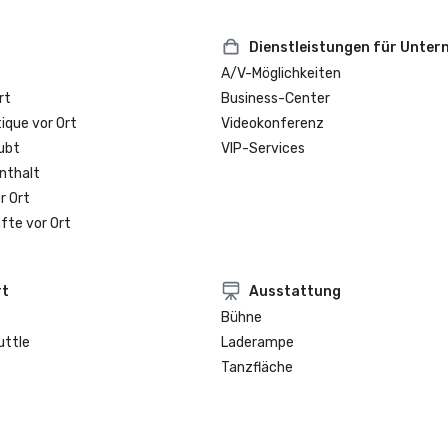
Dienstleistungen für Unte
A/V-Möglichkeiten
rt
Business-Center
que vor Ort
Videokonferenz
ubt
VIP-Services
nthalt
r Ort
fte vor Ort
rt
Ausstattung
Bühne
uttle
Laderampe
Tanzfläche