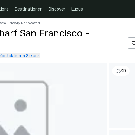
ions
Destinationen
Discover
Luxus
isco - Newly Renovated
harf San Francisco -
Kontaktieren Sie uns
3D