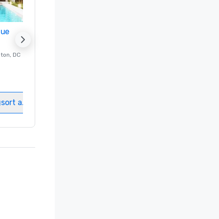
nue
Promote your venue
ton
, DC
Luxushotel in
Washington
, DC
Gästezimmer
:
237
Meetingräume
:
8
gsort auswählen
Veranstaltungsort auswählen