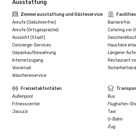
Ausstattung
Zimmerausstattung und Gästeservice
Facilities
Anrufe (Gebührenfrei)
Barrierefrei
Anrufe (Ortsgespräche)
Catering vor O
Aussicht (Stadt)
Geschenkbouti
Concierge-Services
Haustiere erla
Gepäckaufbewahrung
Längerer Aufe
Internetzugang
Restaurant vo
Voicemail
Sicherheitskrä
Wäschereiservice
Freizeitaktivitäten
Transpo
Außenpool
Bus
Fitnesscenter
Flughafen-Sh
Jacuzzi
Taxi
U-Bahn
Zug