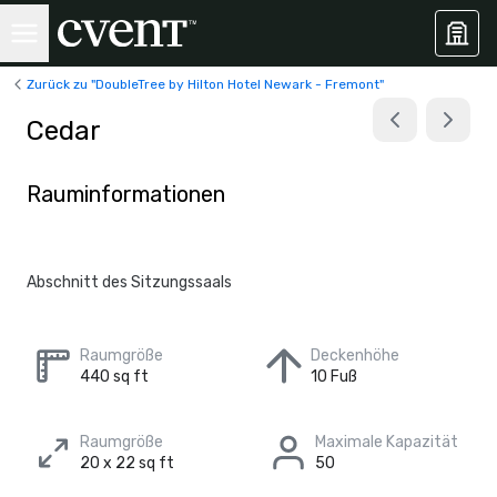
Zurück zu "DoubleTree by Hilton Hotel Newark - Fremont"
Cedar
Rauminformationen
Abschnitt des Sitzungssaals
Raumgröße
Deckenhöhe
440 sq ft
10 Fuß
Raumgröße
Maximale Kapazität
20 x 22 sq ft
50