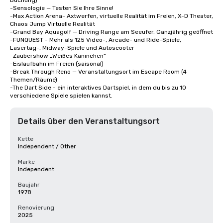
Buchung)

-Sensologie — Testen Sie Ihre Sinne!

-Max Action Arena- Axtwerfen, virtuelle Realität im Freien, X-D Theater, 
Chaos Jump Virtuelle Realität

-Grand Bay Aquagolf — Driving Range am Seeufer. Ganzjährig geöffnet

-FUNQUEST - Mehr als 125 Video-, Arcade- und Ride-Spiele, 
Lasertag-, Midway-Spiele und Autoscooter

-Zaubershow „Weißes Kaninchen“

-Eislaufbahn im Freien (saisonal)

-Break Through Reno — Veranstaltungsort im Escape Room (4 
Themen/Räume)

-The Dart Side - ein interaktives Dartspiel, in dem du bis zu 10 
verschiedene Spiele spielen kannst.
Details über den Veranstaltungsort
Kette
Independent / Other
Marke
Independent
Baujahr
1978
Renovierung
2025