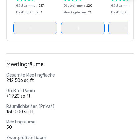
Gästezimmer
:
237
Gästezimmer
:
220
Gästezimmer
:
237
Meetingräume
:
8
Meetingräume
:
17
Meetingräume
:
8
Meetingräume
Gesamte Meetingfläche
212.506 sq ft
Größter Raum
71.920 sq ft
Räumlichkeiten (Privat)
150.000 sq ft
Meetingräume
50
Zweitgrößter Raum