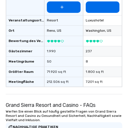
Veranstaltungsortstyp
Resort
Luxushotel
Ort
Reno
, US
Washington
, US
Bewertung des Veranstaltungsortes
Gästezimmer
1.990
237
Meetingräume
50
8
Größter Raum
71.920 sq ft
1.800 sq ft
Meetingfläche
212.506 sq ft
7.201 sq ft
Grand Sierra Resort and Casino - FAQs
Werfen Sie einen Blick auf häufig gestellte Fragen von Grand Sierra
Resort and Casino zu Gesundheit und Sicherheit, Nachhaltigkeit sowie
Vielfalt und Inklusion.
NACHHALTIGE PRAKTIKEN