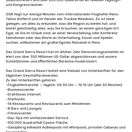
Quadratmetern und über 200.000 Quadratfuß an flexiblen Tagungs- 
und Kongressräumen. 

GSR liegt nur wenige Minuten vom internationalen Flughafen Reno-
Tahoe entfernt und im Herzen der Truckee Meadows. Es ist ideal 
gelegen, um alles zu erkunden, was die Region zu bieten hat, und 
bietet gleichzeitig alles, was Sie brauchen, an einem günstigen Ort. 
Egal, ob Sie im Urlaub sind, an einer Veranstaltung oder Konferenz 
teilnehmen oder das Beste an Unterhaltung, Essen und Spielen 
suchen, willkommen am großartigsten Reiseziel in Reno.

Das Grand Sierra Resort hat im letzten Jahr Renovierungsarbeiten im 
Wert von über 350 Millionen US-Dollar abgeschlossen und unsere 
Schlafzimmer und öffentlichen Bereiche modernisiert.

Das Grand Sierra Resort bietet eine Vielzahl von Unterkünften für den 
täglichen Geschäftsreisenden. 

Zu den Unterkünften gehören: 

-Flughafentransfer — täglich: 04:30 Uhr — 12:15 Uhr (alle 30 Minuten)

-Businesscenter

-Drahtloses Internet

-Starbucks

-14 Restaurants und Restaurants zum Mitnehmen

-8 Bars und Lounges

-Fitnesscenter 

-Day-Spa mit umfassendem Service

-100.000 Quadratfuß Casino-Fläche

-Ganzjährig beheizte Außenpools mit Whirlpools, privaten Cabanas und 