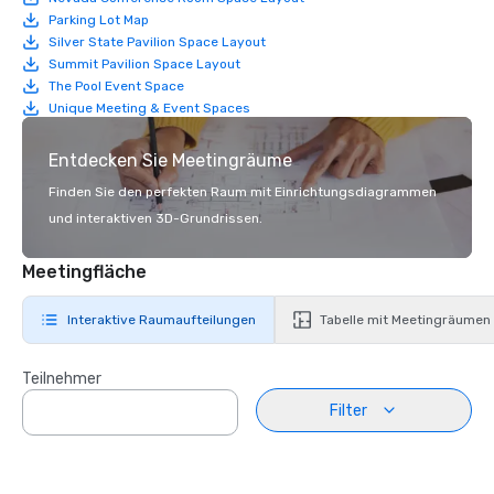
Parking Lot Map
Silver State Pavilion Space Layout
Summit Pavilion Space Layout
The Pool Event Space
Unique Meeting & Event Spaces
Entdecken Sie Meetingräume
Finden Sie den perfekten Raum mit Einrichtungsdiagrammen
und interaktiven 3D-Grundrissen.
Meetingfläche
Interaktive Raumaufteilungen
Tabelle mit Meetingräumen
Teilnehmer
Filter