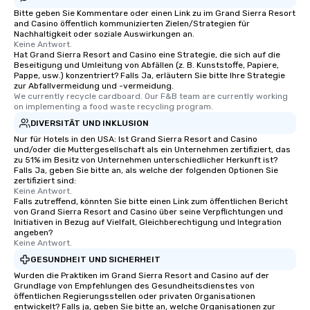
Bitte geben Sie Kommentare oder einen Link zu im Grand Sierra Resort
and Casino öffentlich kommunizierten Zielen/Strategien für
Nachhaltigkeit oder soziale Auswirkungen an.
Keine Antwort.
Hat Grand Sierra Resort and Casino eine Strategie, die sich auf die
Beseitigung und Umleitung von Abfällen (z. B. Kunststoffe, Papiere,
Pappe, usw.) konzentriert? Falls Ja, erläutern Sie bitte Ihre Strategie
zur Abfallvermeidung und -vermeidung.
We currently recycle cardboard. Our F&B team are currently working 
on implementing a food waste recycling program.
DIVERSITÄT UND INKLUSION
Nur für Hotels in den USA: Ist Grand Sierra Resort and Casino
und/oder die Muttergesellschaft als ein Unternehmen zertifiziert, das
zu 51% im Besitz von Unternehmen unterschiedlicher Herkunft ist?
Falls Ja, geben Sie bitte an, als welche der folgenden Optionen Sie
zertifiziert sind:
Keine Antwort.
Falls zutreffend, könnten Sie bitte einen Link zum öffentlichen Bericht
von Grand Sierra Resort and Casino über seine Verpflichtungen und
Initiativen in Bezug auf Vielfalt, Gleichberechtigung und Integration
angeben?
Keine Antwort.
GESUNDHEIT UND SICHERHEIT
Wurden die Praktiken im Grand Sierra Resort and Casino auf der
Grundlage von Empfehlungen des Gesundheitsdienstes von
öffentlichen Regierungsstellen oder privaten Organisationen
entwickelt? Falls ja, geben Sie bitte an, welche Organisationen zur