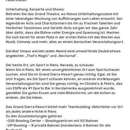
Feuerstellen

Unterhaltung, Konzerte und Shows:

Betreten Sie das Grand Theatre, wo Renos Unterhaltungsszene mit 
einer lebendigen Mischung von Aufführungen zum Leben erwacht. Von 
legendären Acts und Chartstürmern bis hin zu frischen Talenten und 
festlichen Tanzshows und Varieté-Acts sorgen wir das ganze Jahr 
über dafür, dass die Bühne voller Energie und Spannung ist. Machen 
Sie sich bereit für einen Platz in der ersten Reihe mit den Besten aus 
Musik, Comedy und mehr, alles an einem ikonischen Veranstaltungsort.

Darüber hinaus werden jeden Abend zwei umwerfende Zaubershows 
angeboten: „That's Magic“ und „Nocturnal“. 

Der beste Ort, um Sport in Reno, Nevada, zu schauen:

Wenn Sie in Reno, NV, einen unvergleichlichen Ort zum Sportschauen 
suchen, sind Sie im Grand Sierra Resort genau richtig. Egal, ob Sie 
sich fragen, wo Sie Sport schauen können, an unseren erstklassigen 
Veranstaltungsorten sind Sie genau richtig. Im Chickie's & Pete's, das 
von ESPN als #1 Sports Bar in Nordamerika ausgezeichnet wurde, 
genießen Sie gutes Essen und viele Bildschirme, um die Action zu 
erleben, die Sie lieben.

Das Grand Sierra Resort bietet mehr Teambuilding-Aktivitäten vor Ort 
als jedes andere Hotel in Reno.

Zu den Zusatzleistungen gehören:

-GSR Bowling Center — Bowlingzentrum mit 50 Bahnen

-VIP Bowling — 8 private Bahnen (mindestens 4 Bahnen für die 