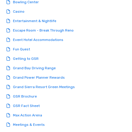
Nouveau Jazz, you aren
Bowling Center
a band; you are securi
Casino
immersive experience.
in that "golden hour"
Entertainment & Nightlife
the music is sophistic
Escape Room - Break Through Reno
cocktails and conversa
infectious enough to 
Event Hotel Accommodations
engaged and energize
Fun Quest
the night. ► Pop Nouveau has
decades of experience
Getting to GSR
weddings all over the 
Grand Bay Driving Range
ready to provide you w
soundtrack to enhanc
Grand Power Planner Rewards
of your special day! F
Grand Sierra Resort Green Meetings
mood for your "I do" m
creating a swinging vib
GSR Brochure
hour, to providing som
GSR Fact Sheet
for dinner which lead r
unforgettable all night
Max Action Arena
Pop Nouveau will be th
Meetings & Events
of the way to make pl
wedding day a breeze