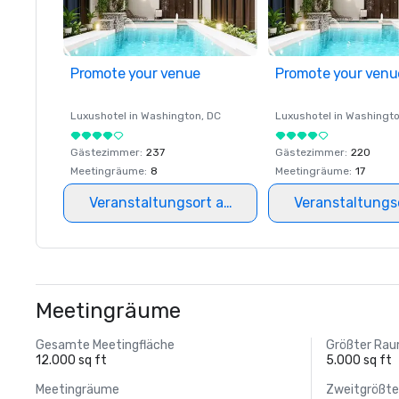
Promote your venue
Promote your venu
Luxushotel in
Washington
, DC
Luxushotel in
Washingt
Gästezimmer
:
237
Gästezimmer
:
220
Meetingräume
:
8
Meetingräume
:
17
Veranstaltungsort auswählen
Veranstaltungs
Meetingräume
Gesamte Meetingfläche
Größter Ra
12.000 sq ft
5.000 sq ft
Meetingräume
Zweitgrößt