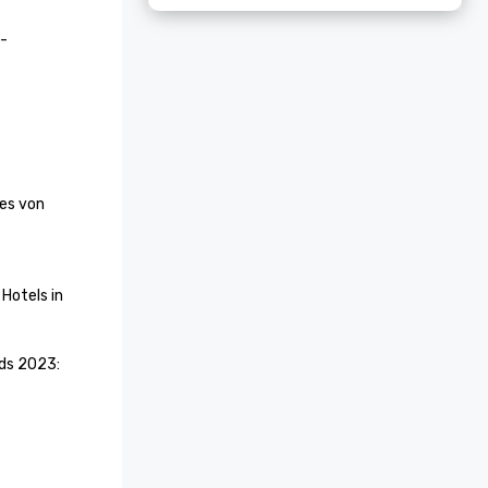
n-
es von 
otels in 
s 2023: 
 Die Besten 