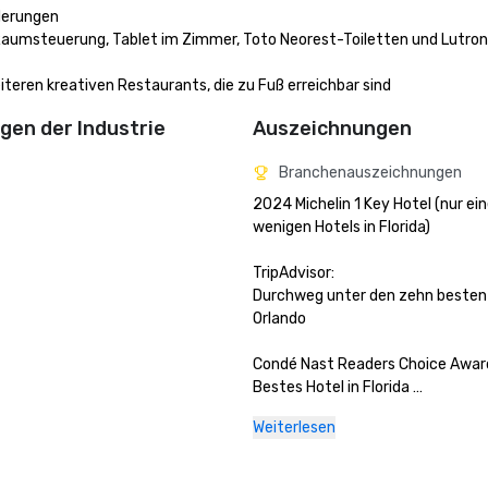
erungen

 Raumsteuerung, Tablet im Zimmer, Toto Neorest-Toiletten und Lutro
teren kreativen Restaurants, die zu Fuß erreichbar sind
en der Industrie
Auszeichnungen
Branchenauszeichnungen
2024 Michelin 1 Key Hotel (nur ein
wenigen Hotels in Florida)

TripAdvisor:

Durchweg unter den zehn besten H
Orlando 

Condé Nast Readers Choice Award
Bestes Hotel in Florida 

Weiterlesen
Nominiert für Reisen und Freizeit
der Welt 2023
