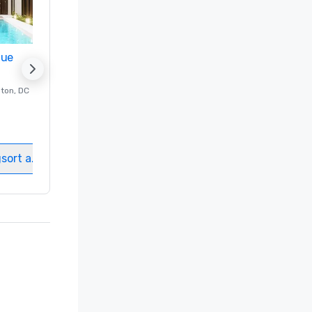
nue
Promote your venue
ton
, DC
Luxushotel in
Washington
, DC
Gästezimmer
:
237
Meetingräume
:
8
gsort auswählen
Veranstaltungsort auswählen