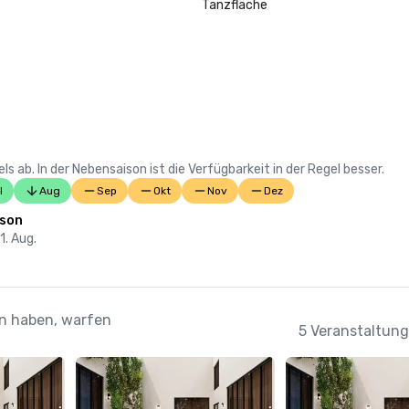
Tanzfläche
 ab. In der Nebensaison ist die Verfügbarkeit in der Regel besser.
l
Aug
Sep
Okt
Nov
Dez
ison
31. Aug.
en haben, warfen
5 Veranstaltung