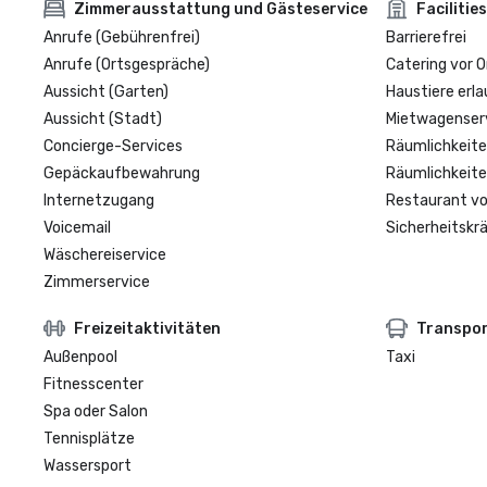
Zimmerausstattung und Gästeservice
Facilities
Anrufe (Gebührenfrei)
Barrierefrei
Anrufe (Ortsgespräche)
Catering vor O
Aussicht (Garten)
Haustiere erla
Aussicht (Stadt)
Mietwagenser
Concierge-Services
Räumlichkeite
Gepäckaufbewahrung
Räumlichkeite
Internetzugang
Restaurant vo
Voicemail
Sicherheitskrä
Wäschereiservice
Zimmerservice
Freizeitaktivitäten
Transpo
Außenpool
Taxi
Fitnesscenter
Spa oder Salon
Tennisplätze
Wassersport