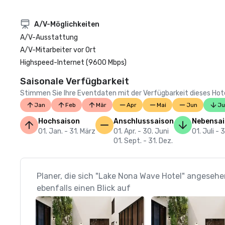
A/V-Möglichkeiten
A/V-Ausstattung
A/V-Mitarbeiter vor Ort
Highspeed-Internet (9600 Mbps)
Saisonale Verfügbarkeit
Stimmen Sie Ihre Eventdaten mit der Verfügbarkeit dieses Hotels
Jan
Feb
Mär
Apr
Mai
Jun
Ju
Hochsaison
Anschlusssaison
Nebensa
01. Jan. - 31. März
01. Apr. - 30. Juni
01. Juli - 
01. Sept. - 31. Dez.
Planer, die sich "Lake Nona Wave Hotel" angeseh
ebenfalls einen Blick auf