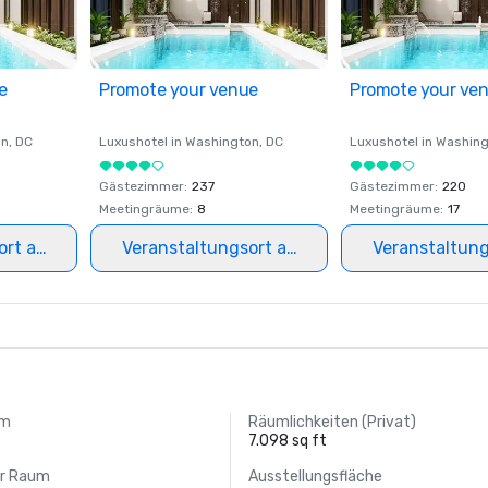
e
Promote your venue
Promote your ve
on
, DC
Luxushotel in
Washington
, DC
Luxushotel in
Washing
Gästezimmer
:
237
Gästezimmer
:
220
Meetingräume
:
8
Meetingräume
:
17
ort auswählen
Veranstaltungsort auswählen
Veranstaltun
um
Räumlichkeiten (Privat)
7.098 sq ft
er Raum
Ausstellungsfläche