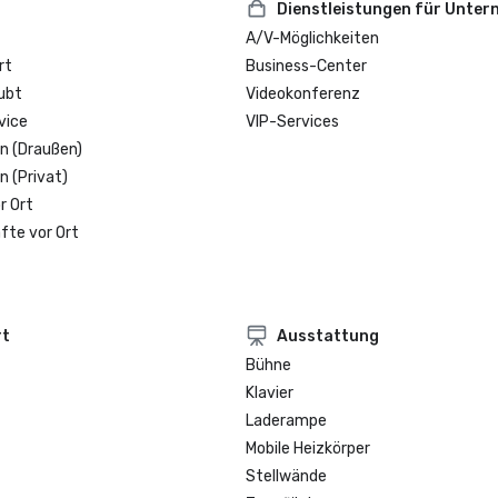
Dienstleistungen für Unte
A/V-Möglichkeiten
rt
Business-Center
ubt
Videokonferenz
vice
VIP-Services
n (Draußen)
n (Privat)
r Ort
fte vor Ort
rt
Ausstattung
Bühne
Klavier
Laderampe
Mobile Heizkörper
Stellwände