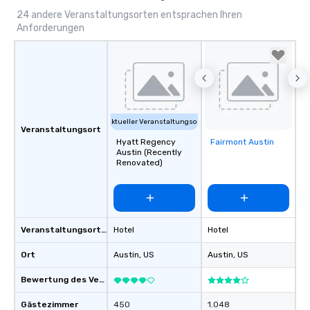
24 andere Veranstaltungsorten entsprachen Ihren
Anforderungen
Aktueller Veranstaltungsort
Veranstaltungsort
Hyatt Regency
Fairmont Austin
Removed from
Austin (Recently
favorites
Renovated)
Veranstaltungsortstyp
Hotel
Hotel
Ort
Austin
, US
Austin
, US
Bewertung des Veranstaltungsortes
Gästezimmer
450
1.048