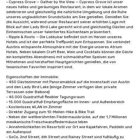
• Cypress Grove — Gather by the View — Cypress Grove ist unser 
neues helles und geräumiges Restaurant, in dem wir lokale Aromen 
zelebrieren und gleichzeitig die natürliche Umgebung und die Ruhe 
unseres unglaublichen Grundstücks am See genießen. Genießen Sie 
die Aussicht, während unser Restaurant seiner erhöhten Lage mit 
Blick auf den Lady Bird Lake gerecht wird und gleichzeitig Gästen und 
Einheimischen unser talentiertes Küchenteam präsentiert.

• Ripple & Roots — Die Lobbybar befindet sich im Herzen unseres 
Hotels und ist der perfekte Treffpunkt zum Entspannen. Sie verbindet 
Austins entspannte Atmosphäre mit der Energie unseres Atrium 
Hotels. Neben lokalem Craft Beer, Wein und Cocktails können die Gäste 
ein komplettes Abendmenü mit schmackhaften Speisen zum 
Mitnehmen und herzhaften Hauptgerichten genießen, die von 
texanischen Favoriten inspiriert sind.

Eigenschaften der Immobilie:

• 450 Gästezimmer mit Panoramablick auf die Innenstadt von Austin 
und den Lady Bird Lake (einige Zimmer verfügen über private 
Terrassen oder Balkone)

• 45.000 Quadratfuß flexibler Tagungsraum

• 15.000 Quadratfuß Empfangsfläche im Innen- und Außenbereich

• Kostenloses WLAN im Zimmer

• Direkter Zugang zum 10-Meilen-Hike & Bike Trail

• Neben der weltberühmten Fledermausbrücke, auf der 1,7 Millionen 
mexikanische Freischwanzfledermäuse leben

• Annehmlichkeiten im Resortstil vor Ort wie Kajakfahren, Paddeln und 
ein Außenpool

• SoCo, 2nd Street, 6th Street und Rainey Street sind fußläufig zu 