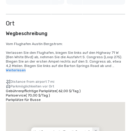
weitere
anzeigen
Ort
Wegbeschreibung
Vom Flughafen Austin Bergstrom:

Verlassen Sie den Flughafen, biegen Sie links auf den Highway 71 W 
(Ben White Blvd) ab, nehmen Sie die Ausfahrt S. Congress (Loop 275). 
Biegen Sie an der ersten Ampel rechts auf den S. Congress ab, etwa 
4,2 Meilen. Biegen Sie links auf die Barton Springs Road ab und 
nehmen Sie die erste Straße rechts, um auf den Hyatt Regency Austin 
Weiterlesen
Drive zu gelangen.
Distance from airport 7 mi
Parkmöglichkeiten vor Ort
Gebührenpflichtige Parkplätze
(
62,00 $
/
Tag
)
Parkservice
(
70,00 $
/
Tag
)
Parkplätze für Busse