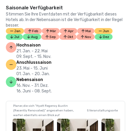
Saisonale Verfügbarkeit
Stimmen Sie Ihre Eventdaten mit der Verfügbarkeit dieses
Hotels ab. In der Nebensaison ist die Verfügbarkeit in der Regel
besser.
Jan
Feb
Mär
Apr
Mai
Jun
Jul
Aug
Sep
Okt
Nov
Dez
Hochsaison
21. Jan. - 22. Mai
09. Sept. - 15. Nov.
Anschlusssaison
23. Mai - 15. Juni
01. Jan. - 20. Jan.
Nebensaison
16. Nov. - 31. Dez.
16. Juni - 08. Sept.
Planer, die sich "Hyatt Regency Austin
(Recently Renovated)" angesehen haben,
5 Veranstaltungsorte
warfen ebenfalls einen Blick auf