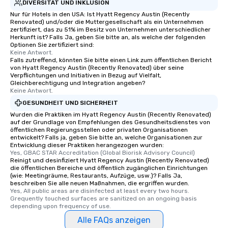
DIVERSITÄT UND INKLUSION
Nur für Hotels in den USA: Ist Hyatt Regency Austin (Recently
Renovated) und/oder die Muttergesellschaft als ein Unternehmen
zertifiziert, das zu 51% im Besitz von Unternehmen unterschiedlicher
Herkunft ist? Falls Ja, geben Sie bitte an, als welche der folgenden
Optionen Sie zertifiziert sind:
Keine Antwort.
Falls zutreffend, könnten Sie bitte einen Link zum öffentlichen Bericht
von Hyatt Regency Austin (Recently Renovated) über seine
Verpflichtungen und Initiativen in Bezug auf Vielfalt,
Gleichberechtigung und Integration angeben?
Keine Antwort.
GESUNDHEIT UND SICHERHEIT
Wurden die Praktiken im Hyatt Regency Austin (Recently Renovated)
auf der Grundlage von Empfehlungen des Gesundheitsdienstes von
öffentlichen Regierungsstellen oder privaten Organisationen
entwickelt? Falls ja, geben Sie bitte an, welche Organisationen zur
Entwicklung dieser Praktiken herangezogen wurden:
Yes, GBAC STAR Accreditation (Global Biorisk Advisory Council)
Reinigt und desinfiziert Hyatt Regency Austin (Recently Renovated)
die öffentlichen Bereiche und öffentlich zugänglichen Einrichtungen
(wie: Meetingräume, Restaurants, Aufzüge, usw.)? Falls Ja,
beschreiben Sie alle neuen Maßnahmen, die ergriffen wurden.
Yes, All public areas are disinfected at least every two hours. 
Grequently touched surfaces are sanitized on an ongoing basis 
depending upon frequency of use.
Alle FAQs anzeigen