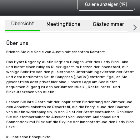
Galerie anzeigen (19)
Übersicht
Meetingfläche
Gästezimmer
O
Über uns
Erleben Sie die Seele von Austin mit erhöhtem Komfort

Das Hyatt Regency Austin liegt am ruhigen Ufer des Lady Bird Lake 
und bietet einen ruhigen Rückzugsort im Herzen der Innenstadt, nur 
wenige Schritte von den pulsierenden Unterhaltungsvierteln der Stadt 
und dem berühmten South Congress („SoCo“) entfernt. Egal, ob Sie 
geschäftlich oder privat hier sind, unsere Lage am See bietet 
bequemen Zugang zu den berühmten Musik-, Restaurants- und 
Einkaufsszenen von Austin.

Lassen Sie Ihre Gäste mit der inspirierten Einrichtung der Zimmer und 
den Annehmlichkeiten im Resortstil, die die Energie und den Charme 
von Austin widerspiegeln, in den Geist der Stadt eintauchen. Genießen 
Sie die atemberaubende Aussicht von unserem Außenpool und 
Sonnendeck mit Blick auf die Skyline der Innenstadt und den Lady Bird 
Lake.

Kulinarische Höhepunkte:
