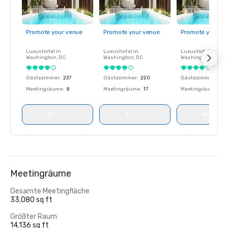
Promote your venue
Promote your venue
Promote your ve
Luxushotel in
Luxushotel in
Luxushotel in
Washington
, DC
Washington
, DC
Washington
, DC
Gästezimmer
:
237
Gästezimmer
:
220
Gästezimmer
:
237
Meetingräume
:
8
Meetingräume
:
17
Meetingräume
:
8
Meetingräume
Gesamte Meetingfläche
33.080 sq ft
Größter Raum
14.136 sq ft