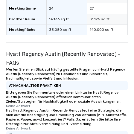
Meetingräume
24
27
Größter Raum
14.136 sq ft
31.125 sq ft
Meetingfläche
33.080 sq ft
140.000 sq ft
Hyatt Regency Austin (Recently Renovated) -
FAQs
Werfen Sie einen Blick auf häufig gestellte Fragen von Hyatt Regency
Austin (Recently Renovated) zu Gesundheit und Sicherheit,
Nachhaltigkeit sowie Vielfalt und Inklusion.
NACHHALTIGE PRAKTIKEN
Bitte geben Sie Kommentare oder einen Link zu im Hyatt Regency
Austin (Recently Renovated) öffentlich kommunizierten
Zielen/Strategien für Nachhaltigkeit oder soziale Auswirkungen an.
Keine Antwort.
Hat Hyatt Regency Austin (Recently Renovated) eine Strategie, die
sich auf die Beseitigung und Umleitung von Abfällen (z. B. Kunststoffe,
Papiere, Pappe, usw.) konzentriert? Falls Ja, erläutern Sie bitte Ihre
Strategie zur Abfallvermeidung und -vermeidung.
Keine Antwort.