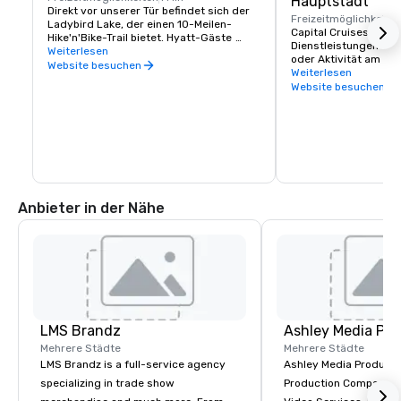
Hauptstadt
Direkt vor unserer Tür befindet sich der 
Freizeitmöglichkeite
Ladybird Lake, der einen 10-Meilen-
Capital Cruises biete
Hike'n'Bike-Trail bietet. Hyatt-Gäste 
Dienstleistungen für 
haben Anspruch auf kostenlose 
Weiterlesen
oder Aktivität am Lad
Mountainbikes sowie Zugang zum Kajak- 
Website besuchen
darunter den Verleih 
Weiterlesen
und Bootsverleih.
und die berühmten nä
Website besuchen
zur Fledermausbeoba
Sonnenuntergang.
Anbieter in der Nähe
LMS Brandz
Ashley Media Pro
Mehrere Städte
Mehrere Städte
LMS Brandz is a full-service agency
Ashley Media Productio
specializing in trade show
Production Company p