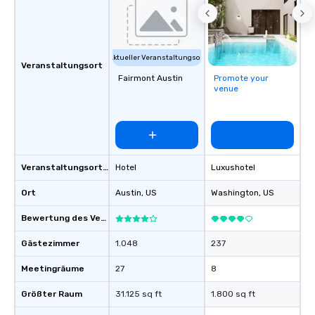
Aktueller Veranstaltungsort
Veranstaltungsort
Fairmont Austin
Promote your
venue
Veranstaltungsortstyp
Hotel
Luxushotel
Ort
Austin
, US
Washington
, US
Bewertung des Veranstaltungsortes
Gästezimmer
1.048
237
Meetingräume
27
8
Größter Raum
31.125 sq ft
1.800 sq ft