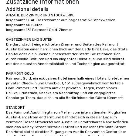
Zusätzliche Informationen
Additional details
ANZAHL DER ZIMMER UND STOCKWERKE

Insgesamt 1.048 Gästezimmer auf insgesamt 37 Stockwerken

Insgesamt 60 Suiten

Insgesamt 131 Fairmont Gold-Zimmer

GÄSTEZIMMER UND SUITEN

Die durchdacht eingerichteten Zimmer und Suiten des Fairmont 
Austin bieten einen herrlichen Blick auf den Lady Bird Lake, das State 
Capitol oder die blühende Innenstadt der Stadt. Sie zeichnen sich 
durch reiche Texturen und ein elegantes Dekor aus und sind diskret 
mit den neuesten Annehmlichkeiten und Technologien ausgestattet.

FAIRMONT GOLD

Fairmont Gold, ein exklusives Hotel innerhalb eines Hotels, bietet einen 
privaten Check-in und Check-out, 131 außergewöhnlich komfortable 
Gold-Zimmer und -Suiten auf vier privaten Etagen, kostenloses 
Deluxe-Frühstück, Snacks am Nachmittag und ein engagiertes 
Concierge-Team, das sich um alle Bedürfnisse der Gäste kümmert.

STANDORT

Das Fairmont Austin liegt neun Meilen vom internationalen Flughafen 
Austin-Bergstrom entfernt und befindet sich in idealer Lage im 
zentralen Geschäftsviertel von Austin. In unmittelbarer Nähe befinden 
sich das Rainey Street Historic District und die lebhafte Sixth Street. 
Das Hotel bietet direkten Zugang zum Austin Convention Center über 