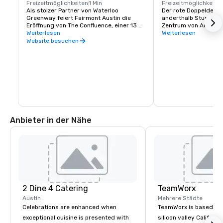
Freizeitmöglichkeiten
1 Min
Freizeitmöglichkeite
Als stolzer Partner von Waterloo 
Der rote Doppeldecker
Greenway feiert Fairmont Austin die 
anderthalb Stunden ei
Eröffnung von The Confluence, einer 13 
Zentrum von Austin zu
Hektar großen Erweiterung des sich 
Weiterlesen
Museum of the Weird a
Weiterlesen
entwickelnden Stadtparksystems von 
Texas State Capitol, 
Website besuchen
Austin, das die Innenstadt entlang des 
Presidential Library, 
Waller Creek wieder mit der Natur 
Texas History Museum
verbindet. The Confluence befindet sich 
Congress Avenue (So
direkt neben dem Hotel und bietet einen 
malerischen Pfad, der die Gäste mit dem 
Lady Bird Lake, Palm Park, der Rainey 
Street und dem ikonischen Ann & Roy 
Butler Wander- und Radweg verbindet.
Anbieter in der Nähe
2 Dine 4 Catering
TeamWorx
Austin
Mehrere Städte
Celebrations are enhanced when
TeamWorx is based jus
exceptional cuisine is presented with
silicon valley Californi