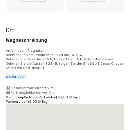
28
weitere
anzeigen
Ort
Wegbeschreibung
Anfahrt vom Flughafen 

Nehmen Sie vom Presidential Blvd die TX-71 W. 

Nehmen Sie dann die I-35 N/US-290 E zur N I-35 Frontage Road.

Nehmen Sie die Ausfahrt 234B, folgen Sie der E 1st St/E Cesar Chavez 
St. bis zur Red River St. 

Parken 

Weiterlesen
Das Hotel bietet Selbstparkplätze und einen Parkservice gegen 
Gebühr.
Distance from airport 9 mi
Parkmöglichkeiten vor Ort
Gebührenpflichtige Parkplätze
(
52,00 $
/
Tag
)
Parkservice
(
62,00 $
/
Tag
)