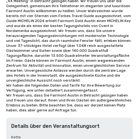
„XX Meeting“ in Betracht gezogen haben. Wir freuen uns über die 
Gelegenheit, gemeinsam Ihre Teilnehmer im eleganten und luxuriösen 
Fairmont Austin willkommen zu heißen. Unser Wahrzeichen wurde 
bereits mit vier Sternen vom Forbes Travel Guide ausgezeichnet, vom 
Guide MICHELIN 2024 erhielt Fairmont Gold Austin einen MICHELIN Key 
und wurde als eines der besten Tagungshotels von Cvent in 
Nordamerika ausgezeichnet. Wir freuen uns, dass Sie unsere 
herausragenden Tagungseinrichtungen mit modernster Technologie 
und viel Tageslicht, das durch raumhohe Fenster fällt, erleben können. 

Unser 37-stöckiges Hotel verfügt über 1.048 reich ausgestattete 
Gästezimmer und Suiten sowie über 140.000 Quadratfuß 
Tagungsfläche, darunter 13.500 Quadratmeter Veranstaltungsfläche 
im Freien. Gäste können im Fairmont Austin, einem wegweisenden 
Zentrum für Aktivität und Innovation, einen unvergleichlichen Service 
erwarten. Unvergessliche Anlässe werden durch die zentrale Lage 
des Hotels in der Innenstadt, die ausgezeichnete Küche und die 
unvergleichliche Aussicht noch verstärkt. 

Wir haben die folgenden Daten und Tarife für Ihre Bewertung zur 
Verfügung, wie unten detailliert zusammengefasst.

Wir freuen uns, dass Sie Fairmont Austin in Betracht gezogen haben 
und freuen uns darauf, Ihnen und Ihren Gästen ein außergewöhnliches 
Erlebnis zu bieten. Bitte beachten Sie, dass wir derzeit keinen Platz 
haben, dies aber gerne auf Anfrage tun.
Details über den Veranstaltungsort
Kette