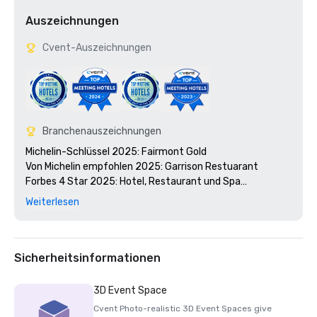
Auszeichnungen
Cvent-Auszeichnungen
Branchenauszeichnungen
Michelin-Schlüssel 2025: Fairmont Gold

Von Michelin empfohlen 2025: Garrison Restuarant 

Forbes 4 Star 2025: Hotel, Restaurant und Spa

Auszeit: Die besten Hotels in der Innenstadt von Austin 
Weiterlesen
2024

ELLE: Die besten Spas in den USA 2024

Wine Spectator Award of Excellence: Garrison 2024

Condé Nast Traveler Readers' Choice Awards: Die 10 
Sicherheitsinformationen
besten Hotels in Texas 2024

Reisen und Freizeit Die besten Hotels der Welt: Die 5 
3D Event Space
besten Hotels in Austin 2024

Cvent Photo-realistic 3D Event Spaces give
TripAdvisor Traveller's Choice 2024