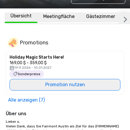
Übersicht
Meetingfläche
Gästezimmer
O
Promotions
Holiday Magic Starts Here!
169,00 $ - 359,00 $
19.11.2026 - 10.01.2027
Sonderpreise
Promotion nutzen
Alle anzeigen (7)
Über uns
Lieber x, 

Vielen Dank, dass Sie Fairmont Austin als Ziel für das (FIRMENNAME) 