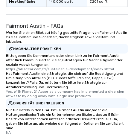
Meetingfläche
140.000 sq ft
7.201 sq ft
Fairmont Austin - FAQs
Werfen Sie einen Blick auf häufig gestellte Fragen von Fairmont Austin
zu Gesundheit und Sicherheit, Nachhaltigkeit sowie Vielfalt und
Inklusion.
NACHHALTIGE PRAKTIKEN
Bitte geben Sie Kommentare oder einen Link zu im Fairmont Austin
öffentlich kommunizierten Zielen/Strategien für Nachhaltigkeit oder
soziale Auswirkungen an.
https://all.accor.com/fr/sustainable-development/index.shtml
Hat Fairmont Austin eine Strategie, die sich auf die Beseitigung und
Umleitung von Abfällen (z. B. Kunststoffe, Papiere, Pappe, usw.)
konzentriert? Falls Ja, erläutern Sie bitte Ihre Strategie zur
Abfallvermeidung und -vermeidung.
Yes, With Planet 21 Accor as a company has implemented a diversion 
of waste by doing away with single use products.
DIVERSITÄT UND INKLUSION
Nur für Hotels in den USA: Ist Fairmont Austin und/oder die
Muttergesellschaft als ein Unternehmen zertifiziert, das zu 51% im
Besitz von Unternehmen unterschiedlicher Herkunft ist? Falls Ja,
geben Sie bitte an, als welche der folgenden Optionen Sie zertifiziert
sind:
NA