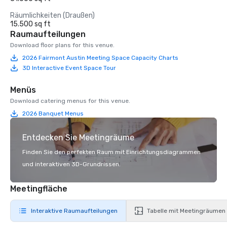
Räumlichkeiten (Draußen)
15.500 sq ft
Raumaufteilungen
Download floor plans for this venue.
2026 Fairmont Austin Meeting Space Capacity Charts
3D Interactive Event Space Tour
Menüs
Download catering menus for this venue.
2026 Banquet Menus
Entdecken Sie Meetingräume
Finden Sie den perfekten Raum mit Einrichtungsdiagrammen
und interaktiven 3D-Grundrissen.
Meetingfläche
Interaktive Raumaufteilungen
Tabelle mit Meetingräumen