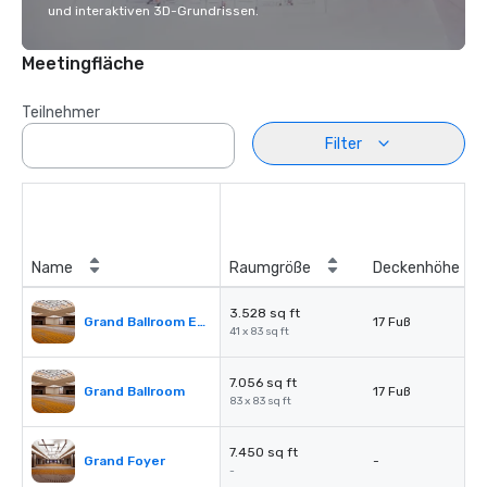
und interaktiven 3D-Grundrissen.
Meetingfläche
Teilnehmer
Filter
Name
Raumgröße
Deckenhöhe
3.528 sq ft
Grand Ballroom East or West
17 Fuß
41 x 83 sq ft
7.056 sq ft
Grand Ballroom
17 Fuß
83 x 83 sq ft
7.450 sq ft
Grand Foyer
-
-