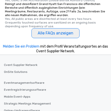
Yes, GBAC STAR Accreditation (Global Biorisk Advisory Council)
Reinigt und desinfiziert Grand Hyatt San Francisco die öffentlichen
Bereiche und öffentlich zugänglichen Einrichtungen (wie:
Meetingräume, Restaurants, Aufzüge, usw.)? Falls Ja, beschreiben Sie
alle neuen Maßnahmen, die ergriffen wurden.
Yes, All public areas are disinfected at least every two hours. 
Grequently touched surfaces are sanitized on an ongoing basis 
depending upon frequency of use.
Alle FAQs anzeigen
Melden Sie ein Problem
mit dem Profil Veranstaltungsortes an das
Cvent Supplier Network.
Cvent Supplier Network
OnSite Solutions
Eventmanagementsoftware
Eventregistrierungssoftware
Mobile Event-Apps
Strategic Meetings Management
Online-Umfragesoftware