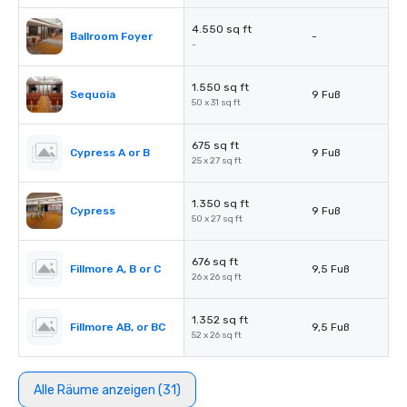
4.550 sq ft
Ballroom Foyer
-
-
1.550 sq ft
Sequoia
9 Fuß
50 x 31 sq ft
675 sq ft
Cypress A or B
9 Fuß
25 x 27 sq ft
1.350 sq ft
Cypress
9 Fuß
50 x 27 sq ft
676 sq ft
Fillmore A, B or C
9,5 Fuß
26 x 26 sq ft
1.352 sq ft
Fillmore AB, or BC
9,5 Fuß
52 x 26 sq ft
Alle Räume anzeigen (31)