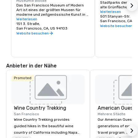
Museum
8 Blöcke
Stadtparks der Welt. 
Das San Francisco Museum of Modern 
alte Grünfläche ist gr
Art ist eines der größten Museen für 
Park in New York City,
Weiterlesen
moderne und zeitgenössische Kunst in 
davon für Fahrzeuge ge
501 Stanyan-Str.
den Vereinigten Staaten und ein 
Weiterlesen
ein sicherer Ort, um a
San Francisco, CA, U
blühendes Kulturzentrum der Bay Area. 
151 3. Straße,
Schätze wie die Calif
Website besuchen
Es erstreckt sich über sieben 
San Francisco, CA, US 94103
Sciences, das Koret C
Stockwerke und verfügt über ein Café 
Website besuchen
den Japanese Tea Gar
und eine Buchhandlung vor Ort. Die 
Botanischen Gärten, l
ständige Sammlung des SFMOMA 
vieles mehr zu erkun
beherbergt die zeitgenössischen 
Künstler Calder, Matisse und Picasso. 
Sonderausstellungen und 
Veranstaltungen finden das ganze Jahr 
Anbieter in der Nähe
über statt.
Promoted
Wine Country Trekking
American Guest
San Francisco
Mehrere Städte
Wine Country Trekking provides
Our American Guest fa
guided hikes in the beautiful wine
generations of experie
country of California including Napa
travel program. Since 