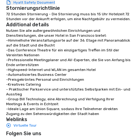
Hyatt Safety Document
Stornierungsrichtlinie
72 Stunden Stornierung - Die Stornierung muss bis 15 Uhr Hotelzeit 72 
Stunden vor der Ankunft erfolgen, um eine Nachtgebühr zu vermeiden.
Additional details
Nutzen Sie alle außergewöhnlichen Einrichtungen und 
Dienstleistungen, die unser Hotel in San Francisco bietet:

-Himmelhohe Veranstaltungsorte auf der 36. Etage mit Panoramablick 
auf die Stadt und die Bucht

-Das Conference Theatre für ein einzigartiges Treffen im Stil der 
Vereinten Nationen

-Professionelle Meetingplaner und AV-Experten, die Sie von Anfang bis 
Ende unterstützen

-Highspeed-Internet und WLAN im gesamten Hotel

-Automatisiertes Business Center

-Preisgekröntes Personal und Einrichtungen

-Kreatives Catering

- Praktischer Parkservice und unterstütztes Selbstparken mit Ein- und 
Ausstieg

-Group Bill Technology, eine Abrechnung und Verfolgung Ihrer 
Meetings & Events in Echtzeit

-Ideale Lage am Union Square, sodass Ihre Teilnehmer direkten 
Zugang zu den Sehenswürdigkeiten der Stadt haben
Weblinks
Virtuelle Tour
Folgen Sie uns