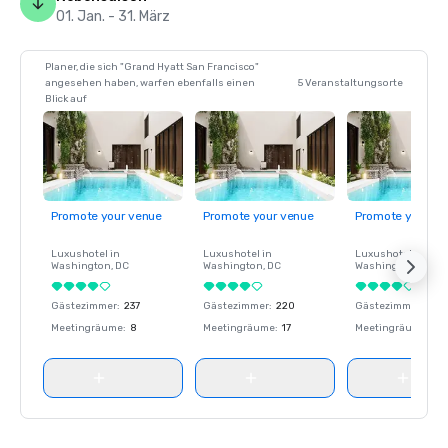
01. Jan. - 31. März
Planer, die sich "Grand Hyatt San Francisco"
angesehen haben, warfen ebenfalls einen
5 Veranstaltungsorte
Blick auf
Promote your venue
Promote your venue
Promote your ve
Luxushotel in
Luxushotel in
Luxushotel in
Washington
, DC
Washington
, DC
Washington
, DC
Gästezimmer
:
237
Gästezimmer
:
220
Gästezimmer
:
237
Meetingräume
:
8
Meetingräume
:
17
Meetingräume
:
8