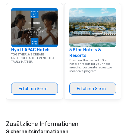
Hyatt APAC Hotels
5 Star Hotels &
TOGETHER, WE CREATE
Resorts
UNFORGETTABLE EVENTS THAT
Discover the perfect 5 Star
TRULY MATTER.
hotel or resort for your next
meeting, corporate retreat, or
incentive program.
Erfahren Sie mehr
Erfahren Sie mehr
Zusätzliche Informationen
Sicherheitsinformationen