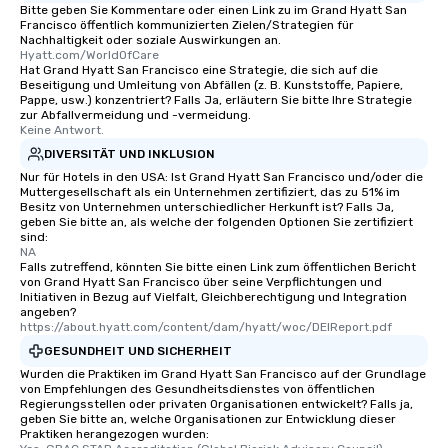
Bitte geben Sie Kommentare oder einen Link zu im Grand Hyatt San
Francisco öffentlich kommunizierten Zielen/Strategien für
Nachhaltigkeit oder soziale Auswirkungen an.
Hyatt.com/WorldOfCare
Hat Grand Hyatt San Francisco eine Strategie, die sich auf die
Beseitigung und Umleitung von Abfällen (z. B. Kunststoffe, Papiere,
Pappe, usw.) konzentriert? Falls Ja, erläutern Sie bitte Ihre Strategie
zur Abfallvermeidung und -vermeidung.
Keine Antwort.
DIVERSITÄT UND INKLUSION
Nur für Hotels in den USA: Ist Grand Hyatt San Francisco und/oder die
Muttergesellschaft als ein Unternehmen zertifiziert, das zu 51% im
Besitz von Unternehmen unterschiedlicher Herkunft ist? Falls Ja,
geben Sie bitte an, als welche der folgenden Optionen Sie zertifiziert
sind:
NA
Falls zutreffend, könnten Sie bitte einen Link zum öffentlichen Bericht
von Grand Hyatt San Francisco über seine Verpflichtungen und
Initiativen in Bezug auf Vielfalt, Gleichberechtigung und Integration
angeben?
https://about.hyatt.com/content/dam/hyatt/woc/DEIReport.pdf
GESUNDHEIT UND SICHERHEIT
Wurden die Praktiken im Grand Hyatt San Francisco auf der Grundlage
von Empfehlungen des Gesundheitsdienstes von öffentlichen
Regierungsstellen oder privaten Organisationen entwickelt? Falls ja,
geben Sie bitte an, welche Organisationen zur Entwicklung dieser
Praktiken herangezogen wurden: