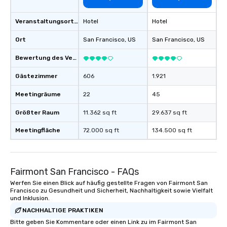
Veranstaltungsortstyp
Hotel
Hotel
Ort
San Francisco
, US
San Francisco
, US
Bewertung des Veranstaltungsortes
Gästezimmer
606
1.921
Meetingräume
22
45
Größter Raum
11.362 sq ft
29.637 sq ft
Meetingfläche
72.000 sq ft
134.500 sq ft
Fairmont San Francisco - FAQs
Werfen Sie einen Blick auf häufig gestellte Fragen von Fairmont San
Francisco zu Gesundheit und Sicherheit, Nachhaltigkeit sowie Vielfalt
und Inklusion.
NACHHALTIGE PRAKTIKEN
Bitte geben Sie Kommentare oder einen Link zu im Fairmont San