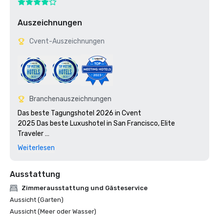
Auszeichnungen
Cvent-Auszeichnungen
Branchenauszeichnungen
Das beste Tagungshotel 2026 in Cvent

2025 Das beste Luxushotel in San Francisco, Elite 
Traveler 

Top-Tagungshotel 2023 in Cvent

Weiterlesen
2023 7x7: Die 50 kultigsten Cocktails in San Francisco 
2023, #1 1934 Zombie im Tonga Room

Ausstattung
2023 Reisen + Freizeit Die 500 besten Hotels

Tagungen 2022 Today Best Of Award

Zimmerausstattung und Gästeservice
2022 Reisen+Freizeit: Die 5 besten Hotels in San 
Aussicht (Garten)
Francisco

Aussicht (Meer oder Wasser)
2022 DAS HANDBUCH: Bester Luxus
