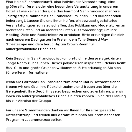
Eine kleine Zusammenkunft, eine individuelle Veranstaltung, eine 
größere Konferenz oder eine besondere Veranstaltung in unserem 
Hotel ist wie keine andere, da das Fairmont San Francisco mehrere 
„einzigartige Räume für San Francisco“ im Innen- und Außenbereich 
beherbergt. Lassen Sie uns Ihnen helfen, ein bewusst gestaltetes 
Veranstaltungserlebnis zu schaffen, das Publikum und Moderatoren an 
mehreren Orten und an mehreren Orten zusammenbringt, um Ihre 
Meeting-Ziele und Bedürfnisse zu erreichen. Bitte erkundigen Sie sich 
nach unserem Dachgarten im Freien, dem Tony Bennett Way 
Streetscape und dem berüchtigten Crown Room für 
außergewöhnliche Erlebnisse.

Kein Besuch in San Francisco ist komplett, ohne den preisgekrönten 
Tonga Room zu besuchen. Dieses polynesisch inspirierte Erlebnis heißt 
Buy-Outs und große Gruppen willkommen. Bitte erkundigen Sie sich 
für weitere Informationen.

Wenn Sie Fairmont San Francisco zum ersten Mal in Betracht ziehen, 
freuen wir uns über Ihre Rücksichtnahme und freuen uns über die 
Gelegenheit, Ihre Bedürfnisse zu besprechen und zu erfahren, wie wir 
Ihnen ein außergewöhnliches Erlebnis bieten können — von der Planung 
bis zur Abreise der Gruppe. 

Für unsere Stammkunden danken wir Ihnen für Ihre fortgesetzte 
Unterstützung und freuen uns darauf, mit Ihnen bei Ihrem nächsten 
Programm zusammenzuarbeiten.