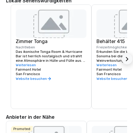
Lokale Sehenswürdigkeiten
Zimmer Tonga
Behälter 415
Nachtleben
Freizeitmöglichkeite
Das ikonische Tonga Room & Hurricane 
Erkunden Sie die Wei
Bar ist herrlich nostalgisch und strahlt 
Sonoma bei dieser lux
eine Atmosphäre in Hülle und Fülle aus. 
Weinverkostung im Fa
Kein Wunder, war es doch ein Hollywood-
Weiterlesen
Erfahrene Sommeliers
Weiterlesen
Szenenbildner, der den thematischen 
Fairmont Hotel
Geschmack kennen, ve
Fairmont Hotel
Look & Feel kreierte. Die Gäste 
San Francisco
Reise verlaufen soll, 
San Francisco
versammeln sich rund um eine große 
maßgeschneidertes Er
Website besuchen
Website besuchen
zentrale „Lagune“, einst der Innenpool 
einzigartig ist.
des Hotels. Von Zeit zu Zeit wehen 
tropischer Regen, Donner und Gewitter, 
während eine Band von einem 
schwimmenden Boot aus spielt.
Anbieter in der Nähe
Promoted