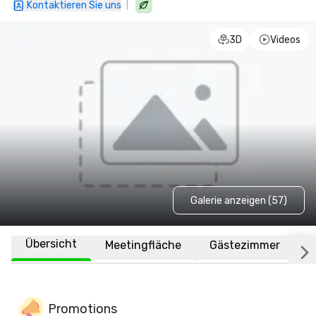
|
Kontaktieren Sie uns
3D
Videos
Galerie anzeigen (57)
Übersicht
Meetingfläche
Gästezimmer
O
Promotions