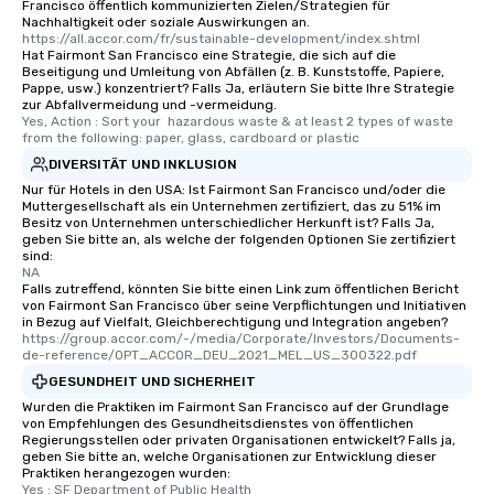
Francisco öffentlich kommunizierten Zielen/Strategien für
Nachhaltigkeit oder soziale Auswirkungen an.
https://all.accor.com/fr/sustainable-development/index.shtml
Hat Fairmont San Francisco eine Strategie, die sich auf die
Beseitigung und Umleitung von Abfällen (z. B. Kunststoffe, Papiere,
Pappe, usw.) konzentriert? Falls Ja, erläutern Sie bitte Ihre Strategie
zur Abfallvermeidung und -vermeidung.
Yes, Action : Sort your  hazardous waste & at least 2 types of waste 
from the following: paper, glass, cardboard or plastic
DIVERSITÄT UND INKLUSION
Nur für Hotels in den USA: Ist Fairmont San Francisco und/oder die
Muttergesellschaft als ein Unternehmen zertifiziert, das zu 51% im
Besitz von Unternehmen unterschiedlicher Herkunft ist? Falls Ja,
geben Sie bitte an, als welche der folgenden Optionen Sie zertifiziert
sind:
NA
Falls zutreffend, könnten Sie bitte einen Link zum öffentlichen Bericht
von Fairmont San Francisco über seine Verpflichtungen und Initiativen
in Bezug auf Vielfalt, Gleichberechtigung und Integration angeben?
https://group.accor.com/-/media/Corporate/Investors/Documents-
de-reference/OPT_ACCOR_DEU_2021_MEL_US_300322.pdf
GESUNDHEIT UND SICHERHEIT
Wurden die Praktiken im Fairmont San Francisco auf der Grundlage
von Empfehlungen des Gesundheitsdienstes von öffentlichen
Regierungsstellen oder privaten Organisationen entwickelt? Falls ja,
geben Sie bitte an, welche Organisationen zur Entwicklung dieser
Praktiken herangezogen wurden:
Yes : SF Department of Public Health