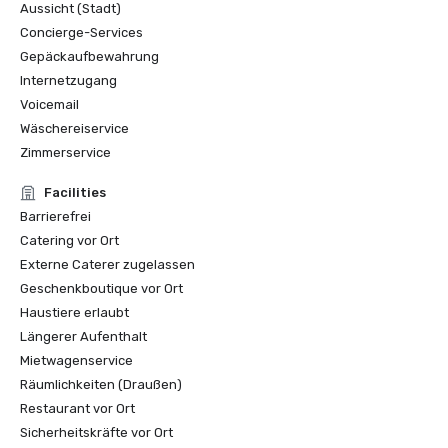
Aussicht (Stadt)
2022 Forbes: Das beste Hotel

Concierge-Services
Lokale Kurzurlaube 2022: Die besten Luxushotels in San 
Francisco

Gepäckaufbewahrung
Nominierter Finalist für das beste historische Hotel von 
Internetzugang
Amerika 2022 (über 400 Zimmer)

Voicemail
Nominierter Finalist für das beste historische Hotel im 
Wäschereiservice
Stadtzentrum von Amerika 2022

Zimmerservice
Gewinner der wöchentlichen SF-Leserumfrage 2021 als 
bestes Hotel

Facilities
Barrierefrei
Catering vor Ort
Externe Caterer zugelassen
Geschenkboutique vor Ort
Haustiere erlaubt
Längerer Aufenthalt
Mietwagenservice
Räumlichkeiten (Draußen)
Restaurant vor Ort
Sicherheitskräfte vor Ort