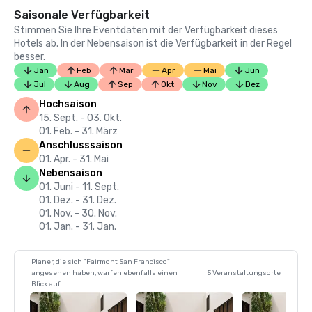
Saisonale Verfügbarkeit
Stimmen Sie Ihre Eventdaten mit der Verfügbarkeit dieses
Hotels ab. In der Nebensaison ist die Verfügbarkeit in der Regel
besser.
Jan
Feb
Mär
Apr
Mai
Jun
Jul
Aug
Sep
Okt
Nov
Dez
Hochsaison
15. Sept. - 03. Okt.
01. Feb. - 31. März
Anschlusssaison
01. Apr. - 31. Mai
Nebensaison
01. Juni - 11. Sept.
01. Dez. - 31. Dez.
01. Nov. - 30. Nov.
01. Jan. - 31. Jan.
Planer, die sich "Fairmont San Francisco"
angesehen haben, warfen ebenfalls einen
5 Veranstaltungsorte
Blick auf