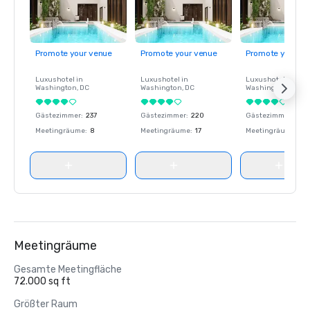
Promote your venue
Promote your venue
Promote your ve
Luxushotel in
Luxushotel in
Luxushotel in
Washington
, DC
Washington
, DC
Washington
, DC
Gästezimmer
:
237
Gästezimmer
:
220
Gästezimmer
:
237
Meetingräume
:
8
Meetingräume
:
17
Meetingräume
:
8
Meetingräume
Gesamte Meetingfläche
72.000 sq ft
Größter Raum