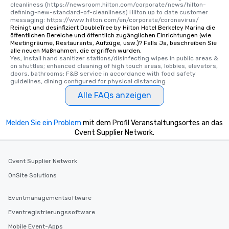
cleanliness (https://newsroom.hilton.com/corporate/news/hilton-
defining-new-standard-of-cleanliness) Hilton up to date customer 
messaging: https://www.hilton.com/en/corporate/coronavirus/
Reinigt und desinfiziert DoubleTree by Hilton Hotel Berkeley Marina die
öffentlichen Bereiche und öffentlich zugänglichen Einrichtungen (wie:
Meetingräume, Restaurants, Aufzüge, usw.)? Falls Ja, beschreiben Sie
alle neuen Maßnahmen, die ergriffen wurden.
Yes, Install hand sanitizer stations/disinfecting wipes in public areas & 
on shuttles; enhanced cleaning of high touch areas, lobbies, elevators, 
doors, bathrooms; F&B service in accordance with food safety 
guidelines, dining configured for physical distancing
Alle FAQs anzeigen
Melden Sie ein Problem
mit dem Profil Veranstaltungsortes an das
Cvent Supplier Network.
Cvent Supplier Network
OnSite Solutions
Eventmanagementsoftware
Eventregistrierungssoftware
Mobile Event-Apps