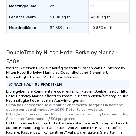
Meetingräume
22
11
Größter Raum
5.088 sq ft
4.105 sq ft
Meetingfläche
30.659 sq ft
10.830 sq ft
DoubleTree by Hilton Hotel Berkeley Marina -
FAQs
Werfen Sie einen Blick auf häufig gestellte Fragen von DoubleTree by
Hilton Hotel Berkeley Marina zu Gesundheit und Sicherheit,
Nachhaltigkeit sowie Vielfalt und Inklusion.
NACHHALTIGE PRAKTIKEN
Bitte geben Sie Kommentare oder einen Link zu im DoubleTree by Hilton
Hotel Berkeley Marina öffentlich kommunizierten Zielen/Strategien für
Nachhaltigkeit oder soziale Auswirkungen an.
Hilton has committed to cut our environmental footprint in half and 
double our social impact by 2030. Refer to our website, 
https://cr.hilton.com, for details on our award-winning Environmental, 
Social and Governance (ESG) programs.
Hat DoubleTree by Hilton Hotel Berkeley Marina eine Strategie, die sich
auf die Beseitigung und Umleitung von Abfällen (z. B. Kunststoffe,
Papiere, Pappe, usw.) konzentriert? Falls Ja, erläutern Sie bitte Ihre