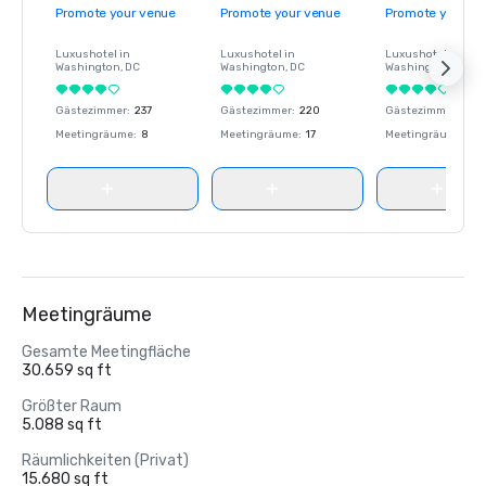
Promote your venue
Promote your venue
Promote your ve
Luxushotel in
Luxushotel in
Luxushotel in
Washington
, DC
Washington
, DC
Washington
, DC
Gästezimmer
:
237
Gästezimmer
:
220
Gästezimmer
:
237
Meetingräume
:
8
Meetingräume
:
17
Meetingräume
:
8
Meetingräume
Gesamte Meetingfläche
30.659 sq ft
Größter Raum
5.088 sq ft
Räumlichkeiten (Privat)
15.680 sq ft