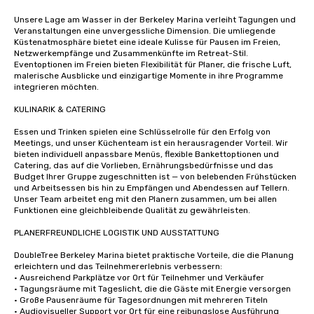
Unsere Lage am Wasser in der Berkeley Marina verleiht Tagungen und 
Veranstaltungen eine unvergessliche Dimension. Die umliegende 
Küstenatmosphäre bietet eine ideale Kulisse für Pausen im Freien, 
Netzwerkempfänge und Zusammenkünfte im Retreat-Stil. 
Eventoptionen im Freien bieten Flexibilität für Planer, die frische Luft, 
malerische Ausblicke und einzigartige Momente in ihre Programme 
integrieren möchten.

KULINARIK & CATERING

Essen und Trinken spielen eine Schlüsselrolle für den Erfolg von 
Meetings, und unser Küchenteam ist ein herausragender Vorteil. Wir 
bieten individuell anpassbare Menüs, flexible Bankettoptionen und 
Catering, das auf die Vorlieben, Ernährungsbedürfnisse und das 
Budget Ihrer Gruppe zugeschnitten ist — von belebenden Frühstücken 
und Arbeitsessen bis hin zu Empfängen und Abendessen auf Tellern. 
Unser Team arbeitet eng mit den Planern zusammen, um bei allen 
Funktionen eine gleichbleibende Qualität zu gewährleisten.

PLANERFREUNDLICHE LOGISTIK UND AUSSTATTUNG

DoubleTree Berkeley Marina bietet praktische Vorteile, die die Planung 
erleichtern und das Teilnehmererlebnis verbessern:

• Ausreichend Parkplätze vor Ort für Teilnehmer und Verkäufer

• Tagungsräume mit Tageslicht, die die Gäste mit Energie versorgen

• Große Pausenräume für Tagesordnungen mit mehreren Titeln

• Audiovisueller Support vor Ort für eine reibungslose Ausführung
