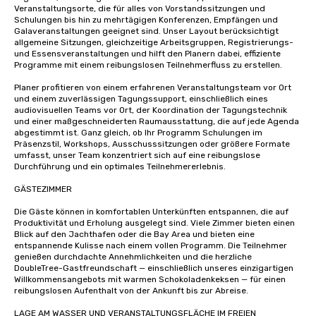
Veranstaltungsorte, die für alles von Vorstandssitzungen und 
Schulungen bis hin zu mehrtägigen Konferenzen, Empfängen und 
Galaveranstaltungen geeignet sind. Unser Layout berücksichtigt 
allgemeine Sitzungen, gleichzeitige Arbeitsgruppen, Registrierungs- 
und Essensveranstaltungen und hilft den Planern dabei, effiziente 
Programme mit einem reibungslosen Teilnehmerfluss zu erstellen.

Planer profitieren von einem erfahrenen Veranstaltungsteam vor Ort 
und einem zuverlässigen Tagungssupport, einschließlich eines 
audiovisuellen Teams vor Ort, der Koordination der Tagungstechnik 
und einer maßgeschneiderten Raumausstattung, die auf jede Agenda 
abgestimmt ist. Ganz gleich, ob Ihr Programm Schulungen im 
Präsenzstil, Workshops, Ausschusssitzungen oder größere Formate 
umfasst, unser Team konzentriert sich auf eine reibungslose 
Durchführung und ein optimales Teilnehmererlebnis.

GÄSTEZIMMER 

Die Gäste können in komfortablen Unterkünften entspannen, die auf 
Produktivität und Erholung ausgelegt sind. Viele Zimmer bieten einen 
Blick auf den Jachthafen oder die Bay Area und bieten eine 
entspannende Kulisse nach einem vollen Programm. Die Teilnehmer 
genießen durchdachte Annehmlichkeiten und die herzliche 
DoubleTree-Gastfreundschaft — einschließlich unseres einzigartigen 
Willkommensangebots mit warmen Schokoladenkeksen — für einen 
reibungslosen Aufenthalt von der Ankunft bis zur Abreise.

LAGE AM WASSER UND VERANSTALTUNGSFLÄCHE IM FREIEN
