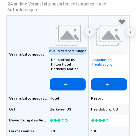
24 andere Veranstaltungsorten entsprachen Ihren
Anforderungen
Aktueller Veranstaltungsort
Veranstaltungsort
DoubleTree by
Appellation
Removed from
Hilton Hotel
Healdsburg
favorites
Berkeley Marina
Veranstaltungsortstyp
Hotel
Resort
Ort
Berkeley
, US
Healdsburg
, US
Bewertung des Veranstaltungsortes
Gästezimmer
378
108