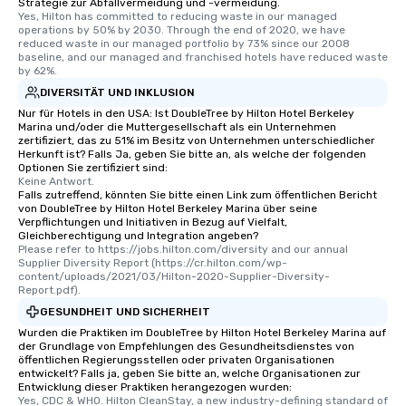
Strategie zur Abfallvermeidung und -vermeidung.
Yes, Hilton has committed to reducing waste in our managed 
operations by 50% by 2030. Through the end of 2020, we have 
reduced waste in our managed portfolio by 73% since our 2008 
baseline, and our managed and franchised hotels have reduced waste 
by 62%.
DIVERSITÄT UND INKLUSION
Nur für Hotels in den USA: Ist DoubleTree by Hilton Hotel Berkeley
Marina und/oder die Muttergesellschaft als ein Unternehmen
zertifiziert, das zu 51% im Besitz von Unternehmen unterschiedlicher
Herkunft ist? Falls Ja, geben Sie bitte an, als welche der folgenden
Optionen Sie zertifiziert sind:
Keine Antwort.
Falls zutreffend, könnten Sie bitte einen Link zum öffentlichen Bericht
von DoubleTree by Hilton Hotel Berkeley Marina über seine
Verpflichtungen und Initiativen in Bezug auf Vielfalt,
Gleichberechtigung und Integration angeben?
Please refer to https://jobs.hilton.com/diversity and our annual 
Supplier Diversity Report (https://cr.hilton.com/wp-
content/uploads/2021/03/Hilton-2020-Supplier-Diversity-
Report.pdf).
GESUNDHEIT UND SICHERHEIT
Wurden die Praktiken im DoubleTree by Hilton Hotel Berkeley Marina auf
der Grundlage von Empfehlungen des Gesundheitsdienstes von
öffentlichen Regierungsstellen oder privaten Organisationen
entwickelt? Falls ja, geben Sie bitte an, welche Organisationen zur
Entwicklung dieser Praktiken herangezogen wurden:
Yes, CDC & WHO. Hilton CleanStay, a new industry-defining standard of 