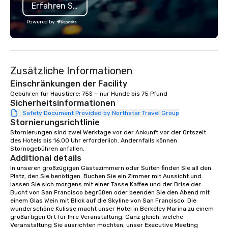
Erfahren Sie mehr
cooking experience, we create
substantive, and uniqu
memorable events that encourage
the Valley. Ideal for g
Powered by
connection, boost engagement, and
Fully customizable by 
leave participants with new skills
seniority, and objectiv
they'll actually use. Perfect for: Team
building, corporate wellness
Zusätzliche Informationen
programs, birthday parties,
anniversary celebrations, rehearsal
Einschränkungen der Facility
dinners, holiday events, client
Gebühren für Haustiere: 75$ — nur Hunde bis 75 Pfund
Sicherheitsinformationen
entertainment, and virtual team
connections. We handle everything
Safety Document Provided by Northstar Travel Group
Stornierungsrichtlinie
from ingredient sourcing to
Stornierungen sind zwei Werktage vor der Ankunft vor der Ortszeit 
instruction, making your event
des Hotels bis 16.00 Uhr erforderlich. Andernfalls können 
planning seamless.
Stornogebühren anfallen.
Additional details
In unseren großzügigen Gästezimmern oder Suiten finden Sie all den 
Platz, den Sie benötigen. Buchen Sie ein Zimmer mit Aussicht und 
lassen Sie sich morgens mit einer Tasse Kaffee und der Brise der 
Bucht von San Francisco begrüßen oder beenden Sie den Abend mit 
einem Glas Wein mit Blick auf die Skyline von San Francisco. Die 
wunderschöne Kulisse macht unser Hotel in Berkeley Marina zu einem 
großartigen Ort für Ihre Veranstaltung. Ganz gleich, welche 
Veranstaltung Sie ausrichten möchten, unser Executive Meeting 