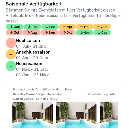
Saisonale Verfügbarkeit
Stimmen Sie Ihre Eventdaten mit der Verfügbarkeit dieses
Hotels ab. In der Nebensaison ist die Verfügbarkeit in der Regel
besser.
Jan
Feb
Mär
Apr
Mai
Jun
Jul
Aug
Sep
Okt
Nov
Dez
Hochsaison
01. Juli - 31. Okt.
Anschlusssaison
01. Apr. - 30. Juni
Nebensaison
01. Nov. - 31. Dez.
01. Jan. - 31. März
Planer, die sich "DoubleTree by Hilton Hotel
Berkeley Marina" angesehen haben,
5 Veranstaltungsorte
warfen ebenfalls einen Blick auf