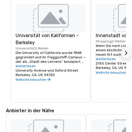
Universität von Kalifornien -
Innenstadt von 
Shopping
2 Meilen
Berkeley
Wenn Sie nach Live-Th
Universität
2 Meilen
einem köstlichen Ess
Die University of California wurde 1868 
neuen Ort suchen, an
gegründet und ihr Flaggschiff-Campus — 
beobachten können, s
Weiterlesen
der als „Stadt des Lernens“ konzipiert 
Innenstadt von Berkel
2155 Center Street
war — wurde in Berkeley an der San 
Weiterlesen
eine Stadt mit vielfäl
Berkeley, CA, US 947
Francisco Bay gegründet. Heute ist die 
University Avenue und Oxford Street
großartigen Entdeck
Website besuchen
UC Berkeley die weltweit führende 
Berkeley, CA, US 94720
kommen wegen der Kul
öffentliche Universität und eine Quelle für 
Website besuchen
wegen des Essens und
Innovationen. Sie erstreckt sich über 
Fantasie, ihren Ges
einen 1.232 Hektar großen Campus mit 
Erinnerungen nach H
einem 178 Hektar großen, waldreichen 
zentralen Kern. Die Heimat der Cal Bears!
Anbieter in der Nähe