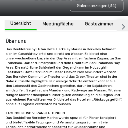
Galerie anzeigen (34)
Übersicht
Meetingfläche
Gästezimmer
O
Über uns
Das DoubleTree by Hilton Hotel Berkeley Marina in Berkeley befindet 
sich im Geschäftsviertel und direkt am Wasser. Es bietet eine 
unverwechselbare Lage in der Bay Area mit einfachem Zugang zu San 
Francisco, Oakland, Emeryville und dem Großraum San Francisco Bay 
Area. Die natürliche Schönheit der Gegend kann im McLaughlin 
Eastshore State Park und im Cesar Chavez Park bewundert werden. 
Das Berkeley Community Theater und das Greek Theater sind in der 
Nähe kulturelle Highlights. Nur wenige Schritte entfernt können Sie 
den Lebensstil des Jachthafens genießen, darunter Kajakfahren, 
Windsurfen, Segeln sowie Wander- und Radwege am Wasser. Mit einer 
ruhigen Küstenatmosphäre, einer guten Anbindung an die Region und 
ausreichend Parkplätzen vor Ort bietet das Hotel ein „Rückzugsgefühl“, 
ohne auf Logistik verzichten zu müssen.

TAGUNGEN UND VERANSTALTUNGEN

Das DoubleTree Berkeley Marina wurde speziell für Planer konzipiert 
und bietet flexible Tagungs- und Veranstaltungsräume mit viel 
Tageslicht, hervorragender Kapazität für Gruppenräume und 