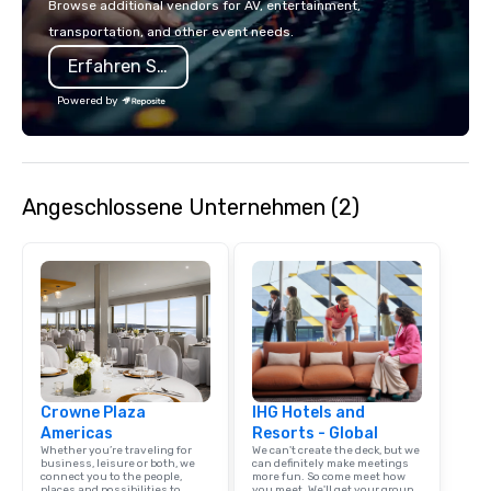
Browse additional vendors for AV, entertainment,
incorporate our Speed
transportation, and other event needs.
Adventures into your 
Erfahren Sie mehr
plans. Check out
www.speedboatadvent
Powered by
more information on t
event to the water wit
Speedboat Adventure.
Angeschlossene Unternehmen (2)
Crowne Plaza
IHG Hotels and
Americas
Resorts - Global
Whether you’re traveling for
We can't create the deck, but we
business, leisure or both, we
can definitely make meetings
connect you to the people,
more fun. So come meet how
places and possibilities to
you meet. We'll get your group