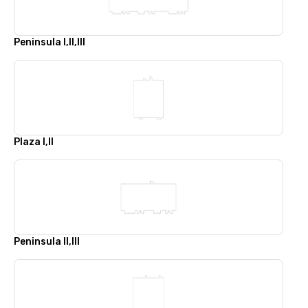
Peninsula I,II,III
Plaza I,II
Peninsula II,III