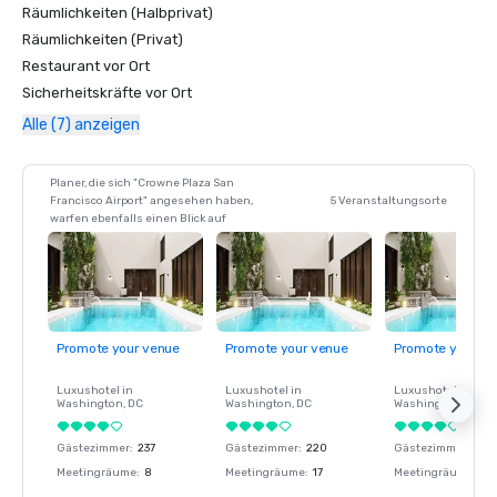
Räumlichkeiten (Halbprivat)
Räumlichkeiten (Privat)
Restaurant vor Ort
Sicherheitskräfte vor Ort
Alle (7) anzeigen
Planer, die sich "Crowne Plaza San
Francisco Airport" angesehen haben,
5 Veranstaltungsorte
warfen ebenfalls einen Blick auf
Promote your venue
Promote your venue
Promote your ve
Luxushotel in
Luxushotel in
Luxushotel in
Washington
, DC
Washington
, DC
Washington
, DC
Gästezimmer
:
237
Gästezimmer
:
220
Gästezimmer
:
237
Meetingräume
:
8
Meetingräume
:
17
Meetingräume
:
8