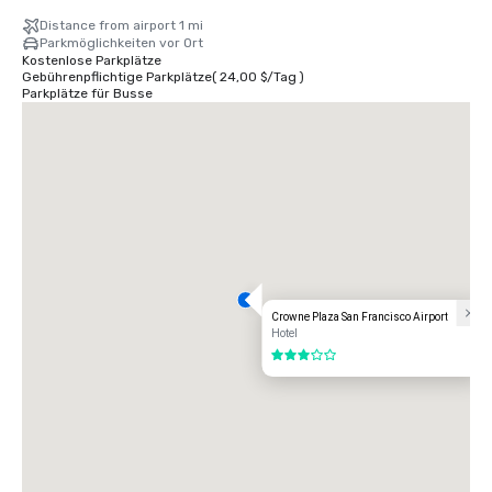
Distance from airport 1 mi
Parkmöglichkeiten vor Ort
Kostenlose Parkplätze
Gebührenpflichtige Parkplätze
(
24,00 $
/
Tag
)
Parkplätze für Busse
Crowne Plaza San Francisco Airport
Hotel
3 von 5