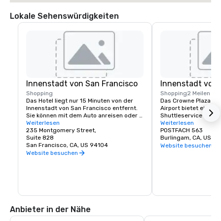
Lokale Sehenswürdigkeiten
Innenstadt von San Francisco
Innenstadt von
Shopping
Shopping
2 Meilen
Das Hotel liegt nur 15 Minuten von der 
Das Crowne Plaza San 
Innenstadt von San Francisco entfernt. 
Airport bietet einen k
Sie können mit dem Auto anreisen oder 
Shuttleservice zum/v
unseren Shuttle zum BART (Bay Area 
Weiterlesen
von Burlingame. Mit u
Weiterlesen
Rapid Transit) nehmen, um das schönste 
235 Montgomery Street,
und Speisemöglichke
POSTFACH 563
weltberühmte Reiseziel zu erreichen.
Suite 828
Burlingam, CA, US 9
San Francisco, CA, US 94104
Website besuchen
Website besuchen
Anbieter in der Nähe