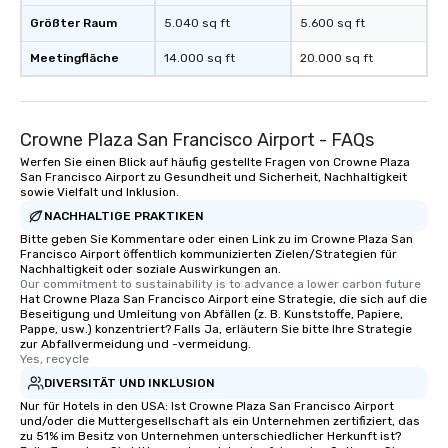
Größter Raum
5.040 sq ft
5.600 sq ft
Meetingfläche
14.000 sq ft
20.000 sq ft
Crowne Plaza San Francisco Airport - FAQs
Werfen Sie einen Blick auf häufig gestellte Fragen von Crowne Plaza
San Francisco Airport zu Gesundheit und Sicherheit, Nachhaltigkeit
sowie Vielfalt und Inklusion.
NACHHALTIGE PRAKTIKEN
Bitte geben Sie Kommentare oder einen Link zu im Crowne Plaza San
Francisco Airport öffentlich kommunizierten Zielen/Strategien für
Nachhaltigkeit oder soziale Auswirkungen an.
Our commitment to sustainability is to advance a lower carbon future
Hat Crowne Plaza San Francisco Airport eine Strategie, die sich auf die
Beseitigung und Umleitung von Abfällen (z. B. Kunststoffe, Papiere,
Pappe, usw.) konzentriert? Falls Ja, erläutern Sie bitte Ihre Strategie
zur Abfallvermeidung und -vermeidung.
Yes, recycle
DIVERSITÄT UND INKLUSION
Nur für Hotels in den USA: Ist Crowne Plaza San Francisco Airport
und/oder die Muttergesellschaft als ein Unternehmen zertifiziert, das
zu 51% im Besitz von Unternehmen unterschiedlicher Herkunft ist?