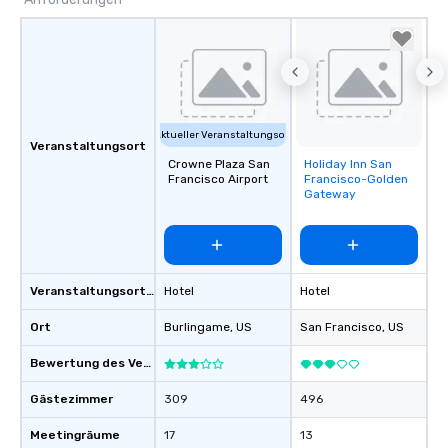
Aktueller Veranstaltungsort
Veranstaltungsort
Crowne Plaza San
Holiday Inn San
Removed from
Francisco Airport
Francisco-Golden
favorites
Gateway
Veranstaltungsortstyp
Hotel
Hotel
Ort
Burlingame
, US
San Francisco
, US
Bewertung des Veranstaltungsortes
Gästezimmer
309
496
Meetingräume
17
13