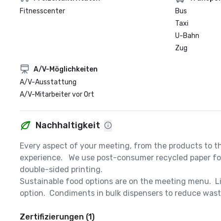
Fitnesscenter
Bus
Taxi
U-Bahn
Zug
A/V-Möglichkeiten
A/V-Ausstattung
A/V-Mitarbeiter vor Ort
Nachhaltigkeit
Every aspect of your meeting, from the products to th
experience.   We use post-consumer recycled paper for 
double-sided printing.  

Sustainable food options are on the meeting menu.  Li
option.  Condiments in bulk dispensers to reduce waste
Zertifizierungen (1)