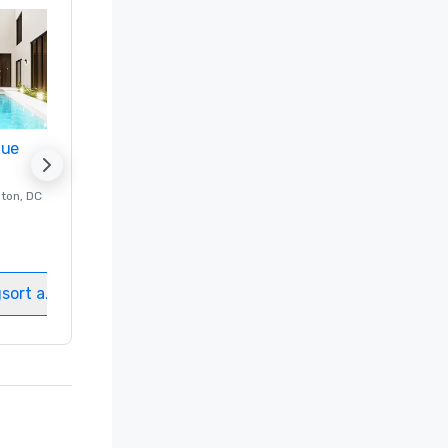
nue
Promote your venue
ton
, DC
Luxushotel in
Washington
, DC
Gästezimmer
:
237
Meetingräume
:
8
gsort auswählen
Veranstaltungsort auswählen