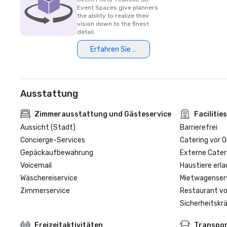
Event Spaces give planners
the ability to realize their
vision down to the finest
detail.
Erfahren Sie mehr
Ausstattung
Zimmerausstattung und Gästeservice
Facilities
Aussicht (Stadt)
Barrierefrei
Concierge-Services
Catering vor O
Gepäckaufbewahrung
Externe Cater
Voicemail
Haustiere erla
Wäschereiservice
Mietwagenser
Zimmerservice
Restaurant vo
Sicherheitskrä
Freizeitaktivitäten
Transpo