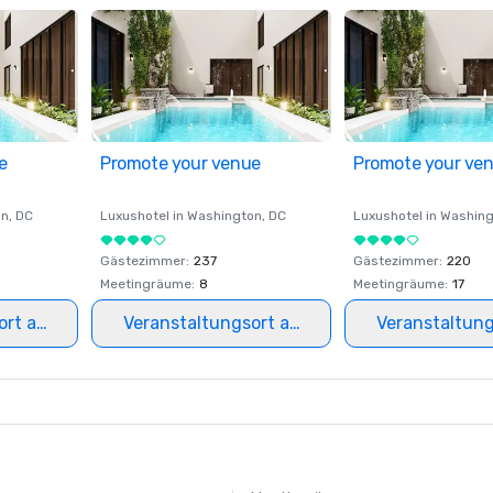
e
Promote your venue
Promote your ve
on
, DC
Luxushotel in
Washington
, DC
Luxushotel in
Washing
Gästezimmer
:
237
Gästezimmer
:
220
Meetingräume
:
8
Meetingräume
:
17
ort auswählen
Veranstaltungsort auswählen
Veranstaltun