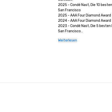
2025 - Condé Nast, Die 10 besten 
San Francisco

2025 - AAA Four Diamond Award

2024 - AAA Four Diamond Award

2023 - Condé Nast, Die 5 besten H
San Francisco

2023 — AAA Four Diamond Award 
Weiterlesen
2022 - AAA Four Diamond Award 

2021 - AAA Four Diamond Award 

2020 - Condé Nast Die 21 besten H
San Francisco 

2020 - AAA Four Diamond Award 

2020 — Auszeichnung „Best of 