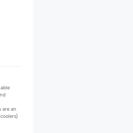
able 
nd 
 are an 
coolers)