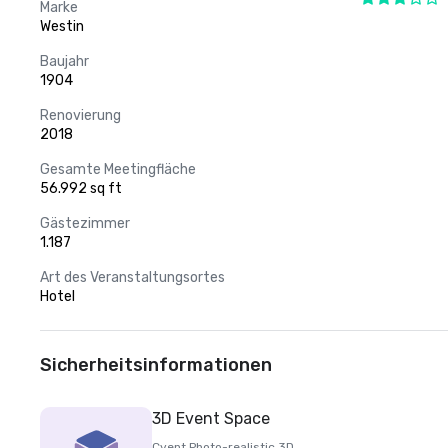
Marke
Westin
Baujahr
1904
Renovierung
2018
Gesamte Meetingfläche
56.992 sq ft
Gästezimmer
1.187
Art des Veranstaltungsortes
Hotel
Sicherheitsinformationen
3D Event Space
Cvent Photo-realistic 3D