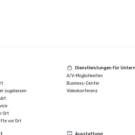
Dienstleistungen für Unte
A/V-Möglichkeiten
rt
Business-Center
er zugelassen
Videokonferenz
ubt
vice
r Ort
fte vor Ort
rt
Ausstattung