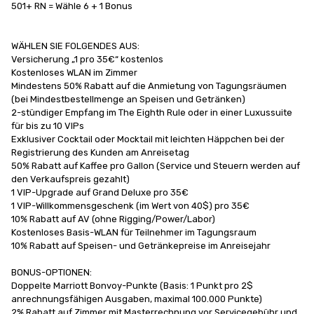
501+ RN = Wähle 6 + 1 Bonus

WÄHLEN SIE FOLGENDES AUS:

Versicherung „1 pro 35€“ kostenlos

Kostenloses WLAN im Zimmer

Mindestens 50% Rabatt auf die Anmietung von Tagungsräumen 
(bei Mindestbestellmenge an Speisen und Getränken)

2-stündiger Empfang im The Eighth Rule oder in einer Luxussuite 
für bis zu 10 VIPs

Exklusiver Cocktail oder Mocktail mit leichten Häppchen bei der 
Registrierung des Kunden am Anreisetag

50% Rabatt auf Kaffee pro Gallon (Service und Steuern werden auf 
den Verkaufspreis gezahlt)

1 VIP-Upgrade auf Grand Deluxe pro 35€

1 VIP-Willkommensgeschenk (im Wert von 40$) pro 35€

10% Rabatt auf AV (ohne Rigging/Power/Labor)

Kostenloses Basis-WLAN für Teilnehmer im Tagungsraum

10% Rabatt auf Speisen- und Getränkepreise im Anreisejahr

BONUS-OPTIONEN:

Doppelte Marriott Bonvoy-Punkte (Basis: 1 Punkt pro 2$ 
anrechnungsfähigen Ausgaben, maximal 100.000 Punkte)

2% Rabatt auf Zimmer mit Masterrechnung vor Servicegebühr und 