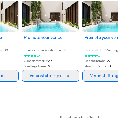
e
Promote your venue
Promote your ve
on
, DC
Luxushotel in
Washington
, DC
Luxushotel in
Washing
Gästezimmer
:
237
Gästezimmer
:
220
Meetingräume
:
8
Meetingräume
:
17
ort auswählen
Veranstaltungsort auswählen
Veranstaltun
um
Räumlichkeiten (Privat)