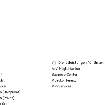
vor Ort“

2024 Northstar Stella Award — Fina
der Kategorie „Beste Hotel-/Res
Veranstaltungsfläche“

Condé Nast Traveler's Choice Aw
Dienstleistungen für Unte
A/V-Möglichkeiten
rt
Business-Center
ubt
Videokonferenz
vice
VIP-Services
n (Halbprivat)
n (Privat)
r Ort