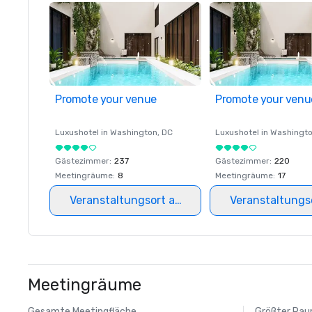
Promote your venue
Promote your venu
Luxushotel in
Washington
, DC
Luxushotel in
Washingt
Gästezimmer
:
237
Gästezimmer
:
220
Meetingräume
:
8
Meetingräume
:
17
Veranstaltungsort auswählen
Veranstaltungs
Meetingräume
Gesamte Meetingfläche
Größter Ra