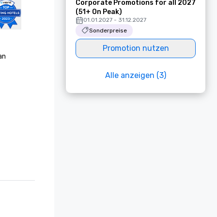
Corporate Promotions for all 2027
(51+ On Peak)
01.01.2027 - 31.12.2027
Sonderpreise
Promotion nutzen
n 
Alle anzeigen (3)
latinum 
Travel + 
-Tasten-
list in 
rsonal vor 
sort“

-Personal 