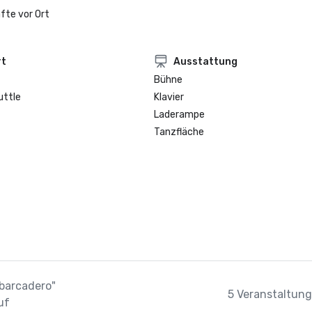
fte vor Ort
rt
Ausstattung
Bühne
uttle
Klavier
Laderampe
Tanzfläche
mbarcadero"
5 Veranstaltung
uf