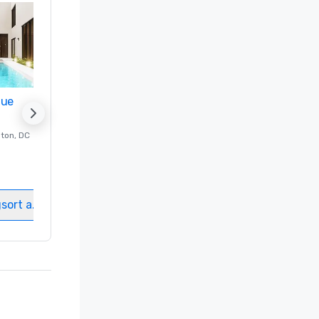
nue
Promote your venue
ton
, DC
Luxushotel in
Washington
, DC
Gästezimmer
:
237
Meetingräume
:
8
gsort auswählen
Veranstaltungsort auswählen