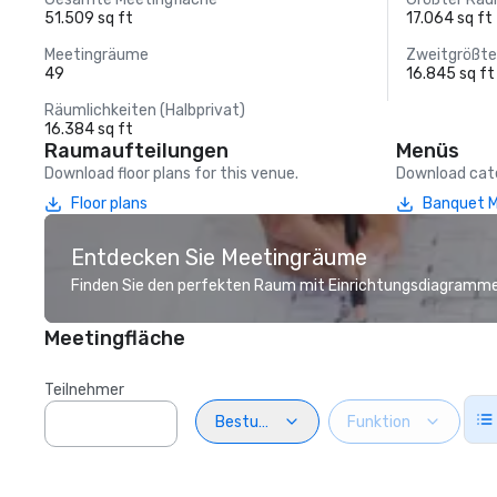
51.509 sq ft
17.064 sq ft
Meetingräume
Zweitgrößt
49
16.845 sq ft
Räumlichkeiten (Halbprivat)
16.384 sq ft
Raumaufteilungen
Menüs
Download floor plans for this venue.
Download cate
Floor plans
Banquet 
Entdecken Sie Meetingräume
Finden Sie den perfekten Raum mit Einrichtungsdiagramme
Meetingfläche
Teilnehmer
Bestuhlung
Funktion