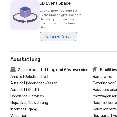
3D Event Space
Cvent Photo-realistic 3D
Event Spaces give planners
the ability to realize their
vision down to the finest
detail.
Erfahren Sie mehr
Ausstattung
Zimmerausstattung und Gästeservice
Facilities
Anrufe (Gebührenfrei)
Barrierefrei
Aussicht (Meer oder Wasser)
Catering vor O
Aussicht (Stadt)
Haustiere erla
Concierge-Services
Mietwagenser
Gepäckaufbewahrung
Räumlichkeite
Internetzugang
Räumlichkeite
Voicemail
Restaurant vo