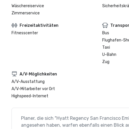
Wäschereiservice
Sicherheitskrä
Zimmerservice
Freizeitaktivitäten
Transpo
Fitnesscenter
Bus
Flughafen-Sh
Taxi
U-Bahn
Zug
A/V-Möglichkeiten
A/V-Ausstattung
A/V-Mitarbeiter vor Ort
Highspeed-Internet
Planer, die sich "Hyatt Regency San Francisco E
angesehen haben, warfen ebenfalls einen Blick a