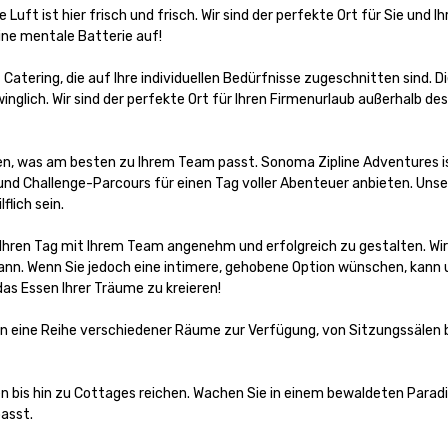
ft ist hier frisch und frisch. Wir sind der perfekte Ort für Sie und Ih
ine mentale Batterie auf!

atering, die auf Ihre individuellen Bedürfnisse zugeschnitten sind. D
inglich. Wir sind der perfekte Ort für Ihren Firmenurlaub außerhalb des
len, was am besten zu Ihrem Team passt. Sonoma Zipline Adventures is
und Challenge-Parcours für einen Tag voller Abenteuer anbieten. Unse
lich sein.

 Ihren Tag mit Ihrem Team angenehm und erfolgreich zu gestalten. Wir
ann. Wenn Sie jedoch eine intimere, gehobene Option wünschen, kann u
 Essen Ihrer Träume zu kreieren!

eine Reihe verschiedener Räume zur Verfügung, von Sitzungssälen bi
 bis hin zu Cottages reichen. Wachen Sie in einem bewaldeten Paradi
asst.
