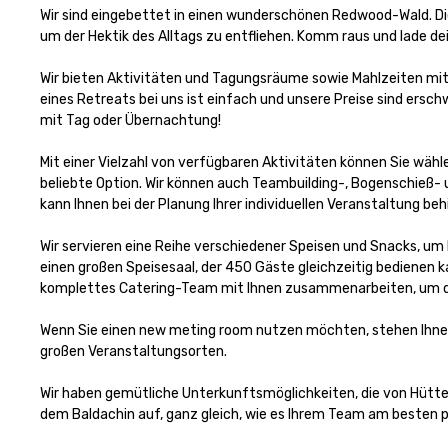
Wir sind eingebettet in einen wunderschönen Redwood-Wald. Die Lu
um der Hektik des Alltags zu entfliehen. Komm raus und lade de
Wir bieten Aktivitäten und Tagungsräume sowie Mahlzeiten mit C
eines Retreats bei uns ist einfach und unsere Preise sind erschw
mit Tag oder Übernachtung!

Mit einer Vielzahl von verfügbaren Aktivitäten können Sie wäh
beliebte Option. Wir können auch Teambuilding-, Bogenschieß- 
kann Ihnen bei der Planung Ihrer individuellen Veranstaltung behilf
Wir servieren eine Reihe verschiedener Speisen und Snacks, um
einen großen Speisesaal, der 450 Gäste gleichzeitig bedienen k
komplettes Catering-Team mit Ihnen zusammenarbeiten, um das
Wenn Sie einen new meting room nutzen möchten, stehen Ihnen 
großen Veranstaltungsorten.

Wir haben gemütliche Unterkunftsmöglichkeiten, die von Hütten
dem Baldachin auf, ganz gleich, wie es Ihrem Team am besten p