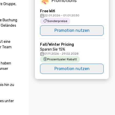
Promotions
re Gruppe, 
Free Wifi
22.01.2026 - 01.01.2030
ie Buchung 
Sonderpreise
 Geländes 
Promotion nutzen
t eine 
Fall/Winter Pricing
r Team 
Sparen Sie 15%
01.11.2026 - 29.02.2028
Prozentualer Rabatt
 haben 
Promotion nutzen
nser 
s hin zu 
es unter 