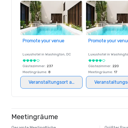
Promote your venue
Promote your venu
Luxushotel in
Washington
, DC
Luxushotel in
Washingt
Gästezimmer
:
237
Gästezimmer
:
220
Meetingräume
:
8
Meetingräume
:
17
Veranstaltungsort auswählen
Veranstaltungs
Meetingräume
Gesamte Meetingfläche
Größter Ra