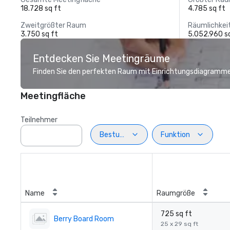
18.728 sq ft
4.785 sq ft
Zweitgrößter Raum
Räumlichkei
3.750 sq ft
5.052.960 s
Entdecken Sie Meetingräume
Finden Sie den perfekten Raum mit Einrichtungsdiagramme
Meetingfläche
Teilnehmer
Bestuhlung
Funktion
Name
Raumgröße
725 sq ft
Berry Board Room
25 x 29 sq ft