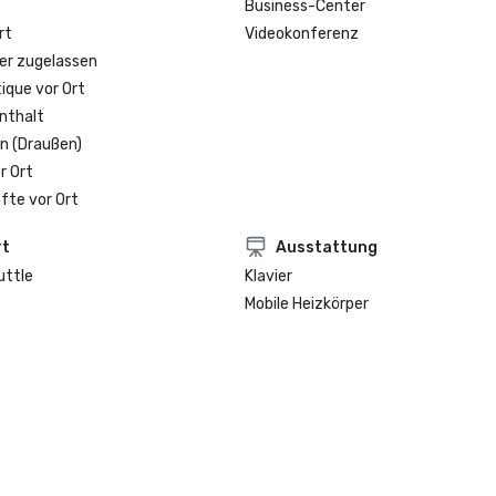
Business-Center
rt
Videokonferenz
er zugelassen
que vor Ort
nthalt
n (Draußen)
r Ort
fte vor Ort
rt
Ausstattung
uttle
Klavier
Mobile Heizkörper