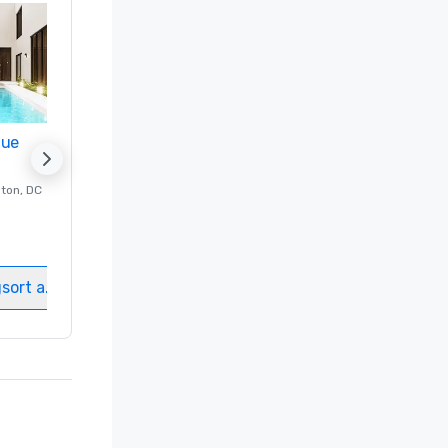
nue
Promote your venue
ton
, DC
Luxushotel in
Washington
, DC
Gästezimmer
:
237
Meetingräume
:
8
gsort auswählen
Veranstaltungsort auswählen