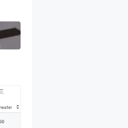
heater
Klassenzimmer
50
27