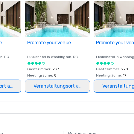
e
Promote your venue
Promote your ve
on
, DC
Luxushotel in
Washington
, DC
Luxushotel in
Washing
Gästezimmer
:
237
Gästezimmer
:
220
Meetingräume
:
8
Meetingräume
:
17
ort auswählen
Veranstaltungsort auswählen
Veranstaltun
um
Meetingräume