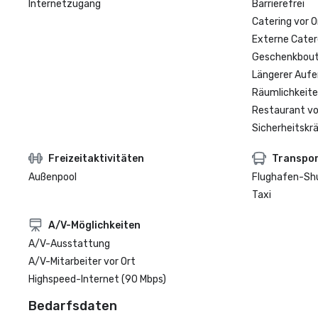
Internetzugang
Barrierefrei
Catering vor O
Externe Cater
Geschenkbouti
Längerer Aufe
Räumlichkeite
Restaurant vo
Sicherheitskrä
Freizeitaktivitäten
Transpo
Außenpool
Flughafen-Sh
Taxi
A/V-Möglichkeiten
A/V-Ausstattung
A/V-Mitarbeiter vor Ort
Highspeed-Internet (90 Mbps)
Bedarfsdaten