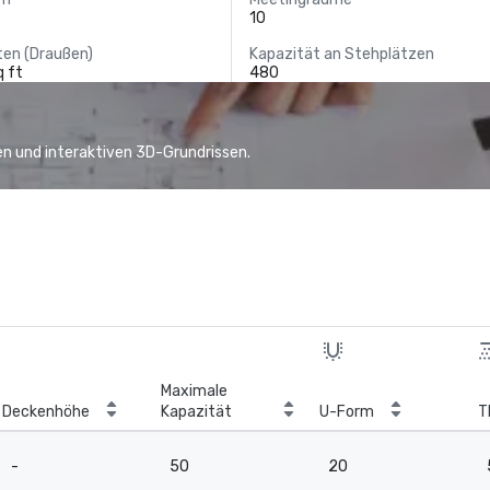
10
ten (Draußen)
Kapazität an Stehplätzen
q ft
480
n und interaktiven 3D-Grundrissen.
Maximale
Deckenhöhe
Kapazität
U-Form
T
-
50
20