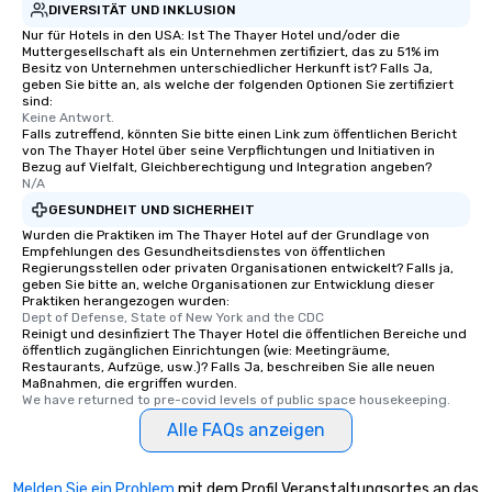
DIVERSITÄT UND INKLUSION
Nur für Hotels in den USA: Ist The Thayer Hotel und/oder die
Muttergesellschaft als ein Unternehmen zertifiziert, das zu 51% im
Besitz von Unternehmen unterschiedlicher Herkunft ist? Falls Ja,
geben Sie bitte an, als welche der folgenden Optionen Sie zertifiziert
sind:
Keine Antwort.
Falls zutreffend, könnten Sie bitte einen Link zum öffentlichen Bericht
von The Thayer Hotel über seine Verpflichtungen und Initiativen in
Bezug auf Vielfalt, Gleichberechtigung und Integration angeben?
N/A
GESUNDHEIT UND SICHERHEIT
Wurden die Praktiken im The Thayer Hotel auf der Grundlage von
Empfehlungen des Gesundheitsdienstes von öffentlichen
Regierungsstellen oder privaten Organisationen entwickelt? Falls ja,
geben Sie bitte an, welche Organisationen zur Entwicklung dieser
Praktiken herangezogen wurden:
Dept of Defense, State of New York and the CDC
Reinigt und desinfiziert The Thayer Hotel die öffentlichen Bereiche und
öffentlich zugänglichen Einrichtungen (wie: Meetingräume,
Restaurants, Aufzüge, usw.)? Falls Ja, beschreiben Sie alle neuen
Maßnahmen, die ergriffen wurden.
We have returned to pre-covid levels of public space housekeeping.
Alle FAQs anzeigen
Melden Sie ein Problem
mit dem Profil Veranstaltungsortes an das