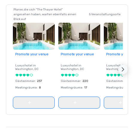
Planer, die sich "The Thayer Hotel"
angesehen haben, warfen ebenfalls einen
5 Veranstaltungsorte
Blick auf
Promote your venue
Promote your venue
Promote your ve
Luxushotel in
Luxushotel in
Luxushotel in
Washington
, DC
Washington
, DC
Washington
, DC
Gästezimmer
:
237
Gästezimmer
:
220
Gästezimmer
:
237
Meetingräume
:
8
Meetingräume
:
17
Meetingräume
:
8