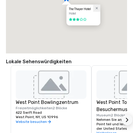
The Thayer Hotel
Hotel
3 von 5
Lokale Sehenswürdigkeiten
West Point Bowlingzentrum
West Point Tour
Freizeitmöglichkeiten
2 Blöcke
Besuchermuse
622 Swift Road
Museum
2 Blöcke
West Point, NY, US 10996
Nehmen Sie an einer 
Website besuchen
Point teil und lernen 
der United States Mi