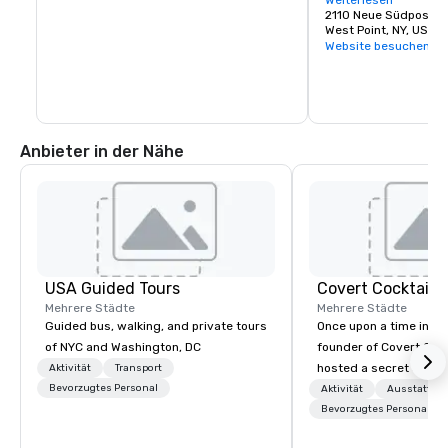
kennen.

Weiterlesen
2110 Neue Südpostst
https://westpointto
West Point, NY, US 1
Website besuchen
Anbieter in der Nähe
USA Guided Tours
Covert Cocktail C
Mehrere Städte
Mehrere Städte
Guided bus, walking, and private tours
Once upon a time in 20
of NYC and Washington, DC
founder of Covert Cock
hosted a secret speak
Aktivität
Transport
Bevorzugtes Personal
intimate place for str
Aktivität
Ausstattun
in his home. The only w
Bevorzugtes Personal
about it was via word 