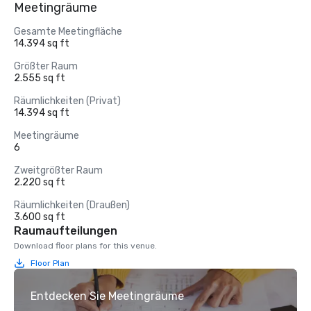
Meetingräume
Gesamte Meetingfläche
14.394 sq ft
Größter Raum
2.555 sq ft
Räumlichkeiten (Privat)
14.394 sq ft
Meetingräume
6
Zweitgrößter Raum
2.220 sq ft
Räumlichkeiten (Draußen)
3.600 sq ft
Raumaufteilungen
Download floor plans for this venue.
Floor Plan
Entdecken Sie Meetingräume