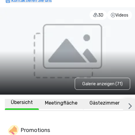
Kontaktieren Sie uns
3D
Videos
Galerie anzeigen (71)
Übersicht
Meetingfläche
Gästezimmer
O
Promotions