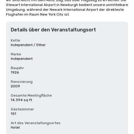
Wir sind leicht mit dem Auto, Zug, Bus oder Flugzeug zu erreichen. Der 
Stewart International Airport in Newburgh bedient unsere unmittelbare 
Umgebung, während der Newark International Airport der direkteste 
Flughafen im Raum New York City ist.
Details über den Veranstaltungsort
Kette
Independent / Other
Marke
Independent
Baujahr
1926
Renovierung
2009
Gesamte Meetingfläche
14.394 sq ft
Gästezimmer
151
Art des Veranstaltungsortes
Hotel