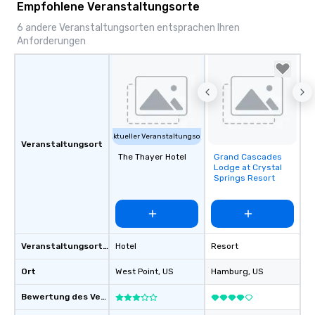
Empfohlene Veranstaltungsorte
6 andere Veranstaltungsorten entsprachen Ihren
Anforderungen
Aktueller Veranstaltungsort
Veranstaltungsort
The Thayer Hotel
Grand Cascades
Removed from
Lodge at Crystal
favorites
Springs Resort
Veranstaltungsortstyp
Hotel
Resort
Ort
West Point
, US
Hamburg
, US
Bewertung des Veranstaltungsortes