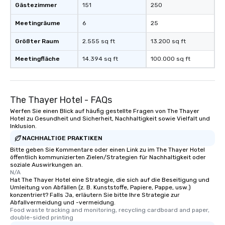
Gästezimmer
151
250
Meetingräume
6
25
Größter Raum
2.555 sq ft
13.200 sq ft
Meetingfläche
14.394 sq ft
100.000 sq ft
The Thayer Hotel - FAQs
Werfen Sie einen Blick auf häufig gestellte Fragen von The Thayer
Hotel zu Gesundheit und Sicherheit, Nachhaltigkeit sowie Vielfalt und
Inklusion.
NACHHALTIGE PRAKTIKEN
Bitte geben Sie Kommentare oder einen Link zu im The Thayer Hotel
öffentlich kommunizierten Zielen/Strategien für Nachhaltigkeit oder
soziale Auswirkungen an.
N/A
Hat The Thayer Hotel eine Strategie, die sich auf die Beseitigung und
Umleitung von Abfällen (z. B. Kunststoffe, Papiere, Pappe, usw.)
konzentriert? Falls Ja, erläutern Sie bitte Ihre Strategie zur
Abfallvermeidung und -vermeidung.
Food waste tracking and monitoring, recycling cardboard and paper, 
double-sided printing