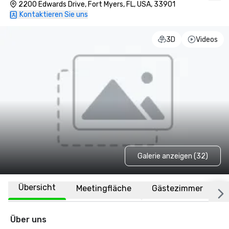
2200 Edwards Drive, Fort Myers, FL, USA, 33901
Kontaktieren Sie uns
3D
Videos
Galerie anzeigen (32)
Übersicht
Meetingfläche
Gästezimmer
O
Über uns