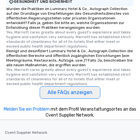
GESUNDHEIT UND SICHERHEIT
Wurden die Praktiken im Luminary Hotel & Co., Autograph Collection
auf der Grundlage von Empfehlungen des Gesundheitsdienstes von
öffentlichen Regierungsstellen oder privaten Organisationen
entwickelt? Falls ja, geben Sie bitte an, welche Organisationen zur
Entwicklung dieser Praktiken herangezogen wurden:
Yes, Marriott cares greatly about every guest's experience and takes 
hygiene and sanitation very seriously. Marriott has established strict 
standards of cleanliness for all of its hotels that either meet or 
exceed public health department regulations. 
Reinigt und desinfiziert Luminary Hotel & Co., Autograph Collection die
öffentlichen Bereiche und öffentlich zugänglichen Einrichtungen (wie:
Meetingräume, Restaurants, Aufzüge, usw.)? Falls Ja, beschreiben Sie
alle neuen Maßnahmen, die ergriffen wurden.
Yes, Marriott cares greatly about every guest's experience and takes 
hygiene and sanitation very seriously. Marriott has established strict 
standards of cleanliness for all of its hotels that either meet or 
exceed public health department regulations. 
Alle FAQs anzeigen
Melden Sie ein Problem
mit dem Profil Veranstaltungsortes an das
Cvent Supplier Network.
Cvent Supplier Network