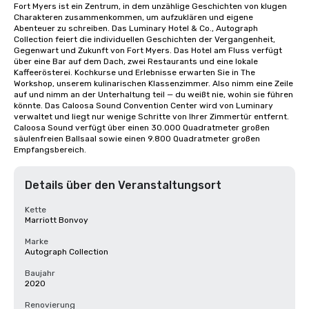
Fort Myers ist ein Zentrum, in dem unzählige Geschichten von klugen 
Charakteren zusammenkommen, um aufzuklären und eigene 
Abenteuer zu schreiben. Das Luminary Hotel & Co., Autograph 
Collection feiert die individuellen Geschichten der Vergangenheit, 
Gegenwart und Zukunft von Fort Myers. Das Hotel am Fluss verfügt 
über eine Bar auf dem Dach, zwei Restaurants und eine lokale 
Kaffeerösterei. Kochkurse und Erlebnisse erwarten Sie in The 
Workshop, unserem kulinarischen Klassenzimmer. Also nimm eine Zeile 
auf und nimm an der Unterhaltung teil — du weißt nie, wohin sie führen 
könnte. Das Caloosa Sound Convention Center wird von Luminary 
verwaltet und liegt nur wenige Schritte von Ihrer Zimmertür entfernt. 
Caloosa Sound verfügt über einen 30.000 Quadratmeter großen 
säulenfreien Ballsaal sowie einen 9.800 Quadratmeter großen 
Empfangsbereich.
Details über den Veranstaltungsort
Kette
Marriott Bonvoy
Marke
Autograph Collection
Baujahr
2020
Renovierung