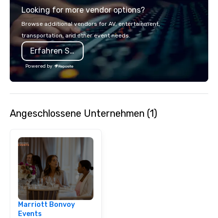
Looking for more vendor options?
you're celebrating a m
bonding with your tea
Browse additional vendors for AV, entertainment,
the kind of party peopl
transportation, and other event needs.
we've got something f
Erfahren Sie mehr
Powered by
Angeschlossene Unternehmen (1)
Marriott Bonvoy
Events