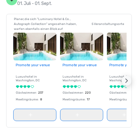
01. Juli - 01. Sept.
Planer, die sich "Luminary Hotel & Co.,
Autograph Collection" angesehen haben,
5 Veranstaltungsorte
warfen ebenfalls einen Blick auf
Promote your venue
Promote your venue
Promote your ve
Luxushotel in
Luxushotel in
Luxushotel in
Washington
, DC
Washington
, DC
Washington
, DC
Gästezimmer
:
237
Gästezimmer
:
220
Gästezimmer
:
237
Meetingräume
:
8
Meetingräume
:
17
Meetingräume
:
8