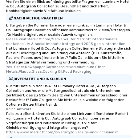
Werfen Sie einen Blick auf häufig gestellte Fragen von Luminary Hotel
& Co., Autograph Collection zu Gesundheit und Sicherheit,
Nachhaltigkeit sowie Vielfalt und Inklusion.
NACHHALTIGE PRAKTIKEN
Bitte geben Sie Kommentare oder einen Link zu im Luminary Hotel &
Co., Autograph Collection öffentlich kommunizierten Zielen/Strategien
für Nachhaltigkeit oder soziale Auswirkungen an.
Please visit Marriott.com/Serve360 for Marriott International's 
sustainability & social impact strategy and 2025 goals information.
Hat Luminary Hotel & Co., Autograph Collection eine Strategie, die sich
auf die Beseitigung und Umleitung von Abfällen (z. B. Kunststoffe,
Papiere, Pappe, usw.) konzentriert? Falls Ja, erläutern Sie bitte Ihre
Strategie zur Abfallvermeidung und -vermeidung.
Yes, Paper,Newspaper,Cardboard,Mixed,Aluminum,Other 
Metals,Plastic,Glass,Cooking Oil,Food Packaging
DIVERSITÄT UND INKLUSION
Nur für Hotels in den USA: Ist Luminary Hotel & Co., Autograph
Collection und/oder die Muttergesellschaft als ein Unternehmen
zertifiziert, das zu 51% im Besitz von Unternehmen unterschiedlicher
Herkunft ist? Falls Ja, geben Sie bitte an, als welche der folgenden
Optionen Sie zertifiziert sind:
Keine Antwort.
Falls zutreffend, könnten Sie bitte einen Link zum öffentlichen Bericht
von Luminary Hotel & Co., Autograph Collection über seine
Verpflichtungen und Initiativen in Bezug auf Vielfalt,
Gleichberechtigung und Integration angeben?
https://www.marriott.com/diversity/diversity-and-inclusion.mi