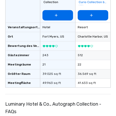
Collection
Curio Collection by
Hilton
Veranstaltungsortstyp
Hotel
Resort
Ort
Fort Myers
, US
Charlotte Harbor
, US
Bewertung des Veranstaltungsortes
Gästezimmer
243
512
Meetingräume
21
22
Größter Raum
39.025 sq ft
36.569 sq ft
Meetingfläche
49.963 sq ft
41.633 sq ft
Luminary Hotel & Co., Autograph Collection -
FAQs