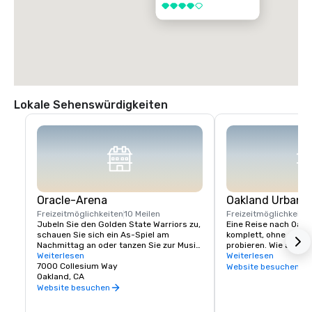
4 von 5
Lokale Sehenswürdigkeiten
Oracle-Arena
Oakland Urban W
Freizeitmöglichkeiten
10 Meilen
Freizeitmöglichkeite
Jubeln Sie den Golden State Warriors zu, 
Eine Reise nach Oaklan
schauen Sie sich ein As-Spiel am 
komplett, ohne ein wen
Nachmittag an oder tanzen Sie zur Musik 
probieren. Wie alles a
einiger Ihrer Lieblingskünstler!
Weiterlesen
auch unsere Weinszen
Weiterlesen
7000 Collesium Way
anders. Die städtisc
Website besuchen
Oakland, CA
Oakland sind in reno
untergebracht, aber d
Website besuchen
unübertroffen. Die Nä
kalifornischen Weinl