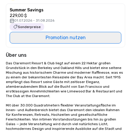
Summer Savings
229,00 $
01.07.2026 - 31.08.2026
Sonderpreise
Promotion nutzen
Über uns
Das Claremont Resort & Club liegt auf einem 22 Hektar großen 
Grundstück in den Berkeley und Oakland Hills und bietet eine seltene 
Mischung aus historischem Charme und moderner Raffinesse, was es 
zu einem der bekanntesten Reiseziele der Bay Area macht. Seit 1915 
empfängt das Resort seine Gäste mit zeitloser Eleganz, 
atemberaubendem Blick auf die Bucht von San Francisco und 
erstklassigen Annehmlichkeiten wie Limewood Bar & Restaurant und 
The Club at the Claremont.

Mit über 30.000 Quadratmetern flexibler Veranstaltungsfläche im 
Innen- und Außenbereich bietet das Claremont den idealen Rahmen 
für Konferenzen, Retreats, Hochzeiten und gesellschaftliche 
Feierlichkeiten. Von intimen Vorstandssitzungen bis hin zu großen 
Galas — jede Veranstaltung wird durch viel natürliches Licht, 
hochmodernes Design und inspirierende Ausblicke auf die Stadt und 