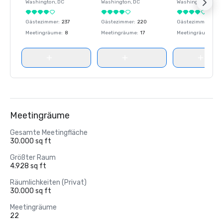
Washington
, DC
Washington
, DC
Washington
, DC
Gästezimmer
:
237
Gästezimmer
:
220
Gästezimmer
:
237
Meetingräume
:
8
Meetingräume
:
17
Meetingräume
:
8
Meetingräume
Gesamte Meetingfläche
30.000 sq ft
Größter Raum
4.928 sq ft
Räumlichkeiten (Privat)
30.000 sq ft
Meetingräume
22