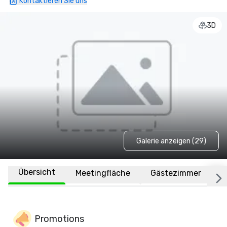
Kontaktieren Sie uns
3D
Galerie anzeigen (29)
Übersicht
Meetingfläche
Gästezimmer
O
Promotions