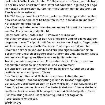
planning seamless.
und Unterkünfte. In den letzten 110 Jahren wurde Claremont als Ikone 
in der Bay Area anerkannt. Das Hotel befindet sich in günstiger Lage 
im Herzen von Berkeley, nur 20 Fahrminuten von der Innenstadt von 
San Francisco entfernt. 

Alle 276 Zimmer wurden 2016 im modernen Stil neu gestaltet, wobei 
das klassische Ambiente beibehalten wurde, das viele an unserem 
Hotel lieben gelernt haben. 

Viele Zimmer bieten einen atemberaubenden Blick auf die Innenstadt 
von San Francisco und die Bucht. 

Limewood Bar & Restaurant — Limewood wurde von 
Kunsthandwerkern aus der Bay Area inspiriert und ist ein lebendiger, 
ungezwungener Treffpunkt mit Gerichten aus der Region. Abgerundet 
wird es durch eine lebhafte Bar, in der Barkeeper einfallsreiche 
Cocktails servieren und den Klassikern ihre eigene Note verleihen.

Berühmt für unseren preisgekrönten Claremont Club, genießen Gäste 
kostenlosen Zugang zu Fitnesskursen, hochmodernen 
Trainingseinrichtungen, einem Fitnessbereich im Freien, unserem 
beheizten Außenpool und Whirlpool und vielem mehr. 

Sie und Ihre Teilnehmer werden sich nach Ihrem Aufenthalt bei uns 
revitalisiert und entspannt fühlen. 

Das Claremont Resort & Club bietet endlose Aktivitäten mit 
hochmodernen Fitnesseinrichtungen und 22 Hektar angelegten 
Gärten. Die Gäste können sich im Sole-Whirlpool, in der Sauna und im 
Dampfbad verwöhnen lassen. Das Hotel bietet auch 2 beheizte Pools, 
ein Kinderbecken sowie 8 Tennisplätze und 4 Pickleballplätze. Diese 
Dienstleistungen sind kostenpflichtig und in der täglichen 
Resortgebühr enthalten.
Weblinks