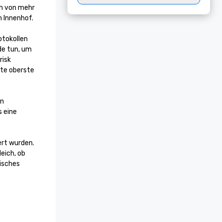
h von mehr 
 Innenhof.

tokollen 
e tun, um 
isk 
te oberste 
n 
 eine 
rt wurden. 
ich, ob 
isches 