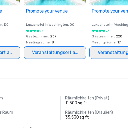
e
Promote your venue
Promote your ve
on
, DC
Luxushotel in
Washington
, DC
Luxushotel in
Washing
Gästezimmer
:
237
Gästezimmer
:
220
Meetingräume
:
8
Meetingräume
:
17
ort auswählen
Veranstaltungsort auswählen
Veranstaltun
um
Räumlichkeiten (Privat)
11.500 sq ft
er Raum
Räumlichkeiten (Draußen)
35.530 sq ft