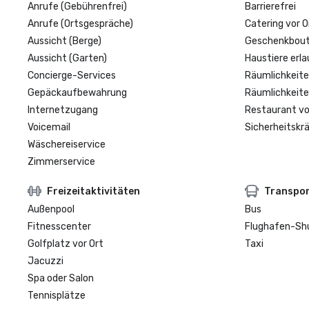
Anrufe (Gebührenfrei)
Barrierefrei
Anrufe (Ortsgespräche)
Catering vor O
Aussicht (Berge)
Geschenkbouti
Aussicht (Garten)
Haustiere erla
Concierge-Services
Räumlichkeite
Gepäckaufbewahrung
Räumlichkeite
Internetzugang
Restaurant vo
Voicemail
Sicherheitskrä
Wäschereiservice
Zimmerservice
Freizeitaktivitäten
Transpo
Außenpool
Bus
Fitnesscenter
Flughafen-Sh
Golfplatz vor Ort
Taxi
Jacuzzi
Spa oder Salon
Tennisplätze