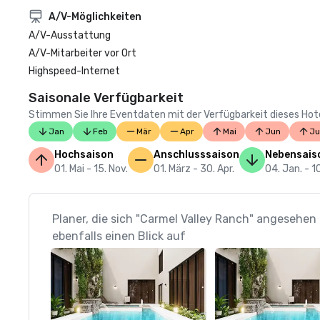
A/V-Möglichkeiten
A/V-Ausstattung
A/V-Mitarbeiter vor Ort
Highspeed-Internet
Saisonale Verfügbarkeit
Stimmen Sie Ihre Eventdaten mit der Verfügbarkeit dieses Hotels
Jan
Feb
Mär
Apr
Mai
Jun
Ju
Hochsaison
Anschlusssaison
Nebensais
01. Mai - 15. Nov.
01. März - 30. Apr.
04. Jan. - 1
Planer, die sich "Carmel Valley Ranch" angesehen
ebenfalls einen Blick auf