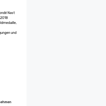
ondé Nast 

 2018

dmedaille, 
gungen und 
daille, 
st 
rnehmen