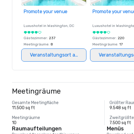
Promote your venue
Promote your venu
Luxushotel in
Washington
, DC
Luxushotel in
Washingt
Gästezimmer
:
237
Gästezimmer
:
220
Meetingräume
:
8
Meetingräume
:
17
Veranstaltungsort auswählen
Veranstaltungs
Meetingräume
Gesamte Meetingfläche
Größter Ra
11.500 sq ft
9.548 sq ft
Meetingräume
Zweitgrößt
10
7.500 sq ft
Raumaufteilungen
Menüs