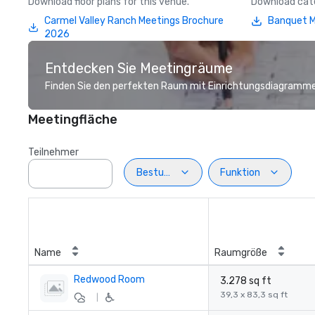
Download floor plans for this venue.
Download cate
Carmel Valley Ranch Meetings Brochure
Banquet 
2026
Entdecken Sie Meetingräume
Finden Sie den perfekten Raum mit Einrichtungsdiagramme
Meetingfläche
Teilnehmer
Bestuhlung
Funktion
Name
Raumgröße
Redwood Room
3.278 sq ft
39,3 x 83,3 sq ft
|