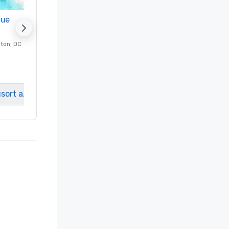
nue
Promote your venue
ton
, DC
Luxushotel in
Washington
, DC
Gästezimmer
:
237
Meetingräume
:
8
gsort auswählen
Veranstaltungsort auswählen