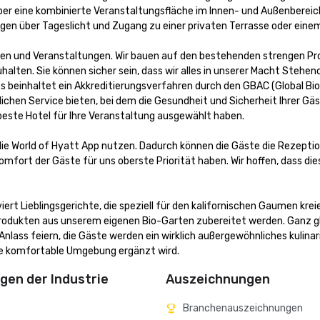
über eine kombinierte Veranstaltungsfläche im Innen- und Außenbereic
en über Tageslicht und Zugang zu einer privaten Terrasse oder einem
gen und Veranstaltungen. Wir bauen auf den bestehenden strengen Pro
alten. Sie können sicher sein, dass wir alles in unserer Macht Stehend
s beinhaltet ein Akkreditierungsverfahren durch den GBAC (Global Bior
ichen Service bieten, bei dem die Gesundheit und Sicherheit Ihrer Gäs
 beste Hotel für Ihre Veranstaltung ausgewählt haben.

die World of Hyatt App nutzen. Dadurch können die Gäste die Rezeptio
mfort der Gäste für uns oberste Priorität haben. Wir hoffen, dass dies
ert Lieblingsgerichte, die speziell für den kalifornischen Gaumen kreie
rodukten aus unserem eigenen Bio-Garten zubereitet werden. Ganz gle
lass feiern, die Gäste werden ein wirklich außergewöhnliches kulinar
ine komfortable Umgebung ergänzt wird.
en der Industrie
Auszeichnungen
Branchenauszeichnungen