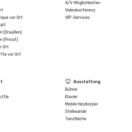
A/V-Möglichkeiten
rt
Videokonferenz
que vor Ort
VIP-Services
ubt
n (Draußen)
n (Privat)
r Ort
fte vor Ort
rt
Ausstattung
Bühne
uttle
Klavier
Mobile Heizkörper
Stellwände
Tanzfläche