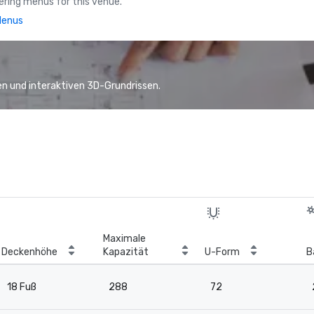
ring menus for this venue.
Menus
n und interaktiven 3D-Grundrissen.
Maximale
Deckenhöhe
Kapazität
U-Form
B
18 Fuß
288
72