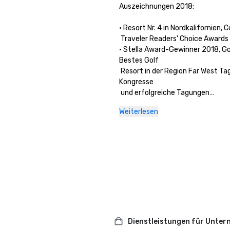
Auszeichnungen 2018: 

• Resort Nr. 4 in Nordkalifornien, C
 Traveler Readers' Choice Awards
• Stella Award-Gewinner 2018, Gol
Bestes Golf 

 Resort in der Region Far West Ta
Kongresse 

 und erfolgreiche Tagungen

• Stella-Preisträger 2018, Silberme
Weiterlesen
Beste 

 Hotel/Resort in der Region Far We
Tagungen & 

Dienstleistungen für Unte