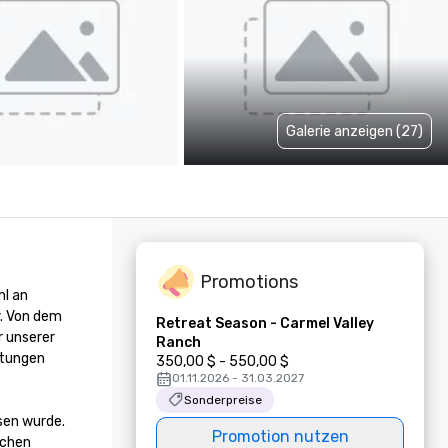
Galerie anzeigen (27)
Promotions
l an 
. Von dem 
Retreat Season - Carmel Valley
 unserer 
Ranch
tungen 
350,00 $ - 550,00 $
01.11.2026 - 31.03.2027
Sonderpreise
sen wurde. 
Promotion nutzen
chen 