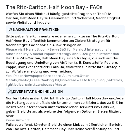
The Ritz-Carlton, Half Moon Bay - FAQs
Werfen Sie einen Blick auf häufig gestellte Fragen von The Ritz-
Carlton, Half Moon Bay zu Gesundheit und Sicherheit, Nachhaltigkeit
sowie Vielfalt und Inklusion.
NACHHALTIGE PRAKTIKEN
Bitte geben Sie Kommentare oder einen Link zu im The Ritz-Carlton,
Half Moon Bay öffentlich kommunizierten Zielen/Strategien für
Nachhaltigkeit oder soziale Auswirkungen an.
Please visit Marriott.com/Serve360 for Marriott International's 
sustainability & social impact strategy and 2025 goals information.
Hat The Ritz-Carlton, Half Moon Bay eine Strategie, die sich auf die
Beseitigung und Umleitung von Abfällen (z. B. Kunststoffe, Papiere,
Pappe, usw.) konzentriert? Falls Ja, erläutern Sie bitte Ihre Strategie
zur Abfallvermeidung und -vermeidung.
Yes, Paper,Newspaper,Cardboard,Aluminum,Other 
Metals,Plastic,Glass,Cooking Oil,Universal Waste Recycling (batteries, 
light bulbs, paint),Landscape Waste
DIVERSITÄT UND INKLUSION
Nur für Hotels in den USA: Ist The Ritz-Carlton, Half Moon Bay und/oder
die Muttergesellschaft als ein Unternehmen zertifiziert, das zu 51% im
Besitz von Unternehmen unterschiedlicher Herkunft ist? Falls Ja,
geben Sie bitte an, als welche der folgenden Optionen Sie zertifiziert
sind:
Keine Antwort.
Falls zutreffend, könnten Sie bitte einen Link zum öffentlichen Bericht
von The Ritz-Carlton, Half Moon Bay über seine Verpflichtungen und