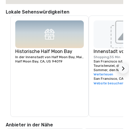
Lokale Sehenswürdigkeiten
Historische Half Moon Bay
Innenstadt von 
In der Innenstadt von Half Moon Bay, Main Street
Shopping
35 Min
Half Moon Bay, CA, US 94019
San Francisco ist ein 
Touristenziel, das für
Sommer, den Nebel, di
vielseitige Mischung 
Weiterlesen
Wahrzeichen wie die 
San Francisco, CA, U
die Seilbahnen, das 
Website besuchen
auf Alcatraz Island, di
Einkaufsmöglichkeite
und seinem Viertel C
ist.
Anbieter in der Nähe