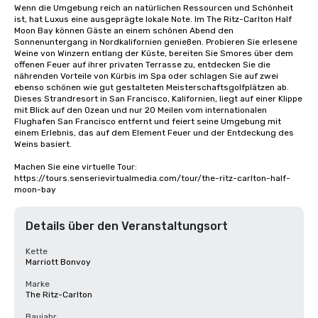
Wenn die Umgebung reich an natürlichen Ressourcen und Schönheit 
ist, hat Luxus eine ausgeprägte lokale Note. Im The Ritz-Carlton Half 
Moon Bay können Gäste an einem schönen Abend den 
Sonnenuntergang in Nordkalifornien genießen. Probieren Sie erlesene 
Weine von Winzern entlang der Küste, bereiten Sie Smores über dem 
offenen Feuer auf ihrer privaten Terrasse zu, entdecken Sie die 
nährenden Vorteile von Kürbis im Spa oder schlagen Sie auf zwei 
ebenso schönen wie gut gestalteten Meisterschaftsgolfplätzen ab. 
Dieses Strandresort in San Francisco, Kalifornien, liegt auf einer Klippe 
mit Blick auf den Ozean und nur 20 Meilen vom internationalen 
Flughafen San Francisco entfernt und feiert seine Umgebung mit 
einem Erlebnis, das auf dem Element Feuer und der Entdeckung des 
Weins basiert.

Machen Sie eine virtuelle Tour: 
https://tours.senserievirtualmedia.com/tour/the-ritz-carlton-half-
moon-bay
Details über den Veranstaltungsort
Kette
Marriott Bonvoy
Marke
The Ritz-Carlton
Baujahr