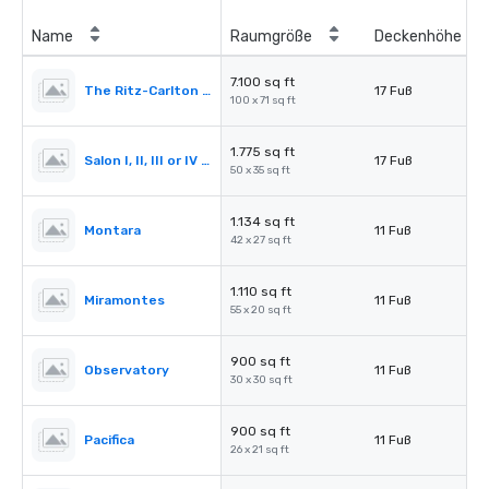
Name
Raumgröße
Deckenhöhe
7.100 sq ft
The Ritz-Carlton Ballroom
17 Fuß
100 x 71 sq ft
1.775 sq ft
Salon I, II, III or IV (Ballroom)
17 Fuß
50 x 35 sq ft
1.134 sq ft
Montara
11 Fuß
42 x 27 sq ft
1.110 sq ft
Miramontes
11 Fuß
55 x 20 sq ft
900 sq ft
Observatory
11 Fuß
30 x 30 sq ft
900 sq ft
Pacifica
11 Fuß
26 x 21 sq ft