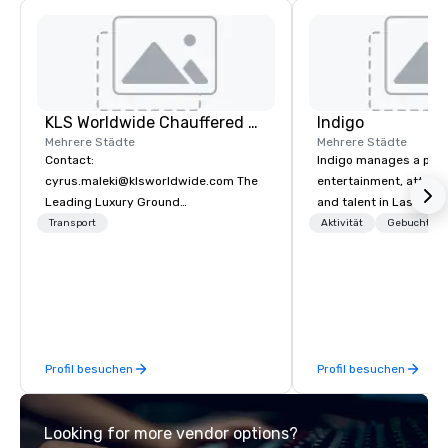
KLS Worldwide Chauffered Services
Indigo
Mehrere Städte
Mehrere Städte
Contact:
Indigo manages a portfo
cyrus.maleki@klsworldwide.com The
entertainment, attract
Leading Luxury Ground
and talent in Las Vega
Transportation company since 1998
and Atlantic City. We sp
Transport
Aktivität
Gebuchte U
business to business r
sales. Our friendly tea
you and your clients d
exceptional experiences
a third party; we work 
Producers to provide b
Profil besuchen
Profil besuchen
direct line of communi
unparalleled customer
Looking for more vendor options?