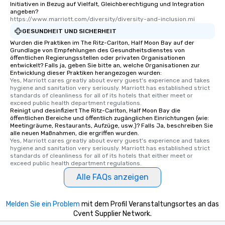
Initiativen in Bezug auf Vielfalt, Gleichberechtigung und Integration
angeben?
https://www.marriott.com/diversity/diversity-and-inclusion.mi
GESUNDHEIT UND SICHERHEIT
Wurden die Praktiken im The Ritz-Carlton, Half Moon Bay auf der
Grundlage von Empfehlungen des Gesundheitsdienstes von
öffentlichen Regierungsstellen oder privaten Organisationen
entwickelt? Falls ja, geben Sie bitte an, welche Organisationen zur
Entwicklung dieser Praktiken herangezogen wurden:
Yes, Marriott cares greatly about every guest's experience and takes 
hygiene and sanitation very seriously. Marriott has established strict 
standards of cleanliness for all of its hotels that either meet or 
exceed public health department regulations. 
Reinigt und desinfiziert The Ritz-Carlton, Half Moon Bay die
öffentlichen Bereiche und öffentlich zugänglichen Einrichtungen (wie:
Meetingräume, Restaurants, Aufzüge, usw.)? Falls Ja, beschreiben Sie
alle neuen Maßnahmen, die ergriffen wurden.
Yes, Marriott cares greatly about every guest's experience and takes 
hygiene and sanitation very seriously. Marriott has established strict 
standards of cleanliness for all of its hotels that either meet or 
exceed public health department regulations. 
Alle FAQs anzeigen
Melden Sie ein Problem
mit dem Profil Veranstaltungsortes an das
Cvent Supplier Network.