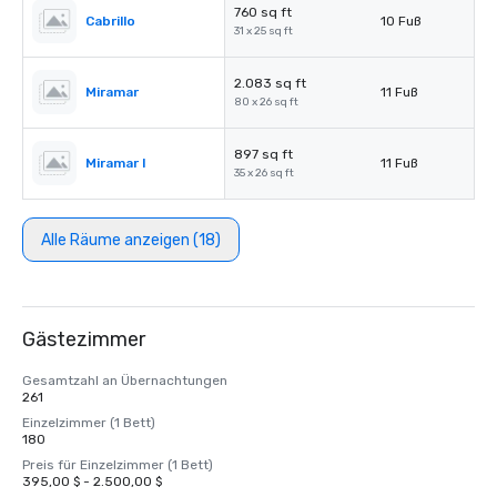
760 sq ft
Cabrillo
10 Fuß
31 x 25 sq ft
2.083 sq ft
Miramar
11 Fuß
80 x 26 sq ft
897 sq ft
Miramar I
11 Fuß
35 x 26 sq ft
Alle Räume anzeigen (18)
Gästezimmer
Gesamtzahl an Übernachtungen
261
Einzelzimmer (1 Bett)
180
Preis für Einzelzimmer (1 Bett)
395,00 $ - 2.500,00 $