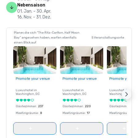
Nebensaison
01. Jan. - 30. Apr.
16. Nov. - 31. Dez.
Planer, die sich "The Ritz-Carlton, Half Moon
Bay" angesehen haben, warfen ebenfalls
5 Veranstaltungsorte
einen Blick auf
Promote your venue
Promote your venue
Promote your ve
Luxushotel in
Luxushotel in
Luxushotel in
Washington
, DC
Washington
, DC
Washington
, DC
Gästezimmer
:
237
Gästezimmer
:
220
Gästezimmer
:
237
Meetingräume
:
8
Meetingräume
:
17
Meetingräume
:
8