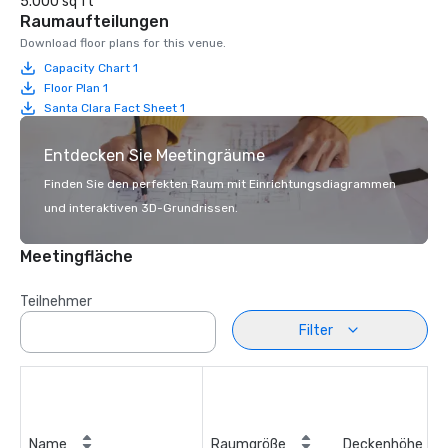
5.000 sq ft
Raumaufteilungen
Download floor plans for this venue.
Capacity Chart 1
Floor Plan 1
Santa Clara Fact Sheet 1
Entdecken Sie Meetingräume
Finden Sie den perfekten Raum mit Einrichtungsdiagrammen
und interaktiven 3D-Grundrissen.
Meetingfläche
Teilnehmer
Filter
Name
Raumgröße
Deckenhöhe