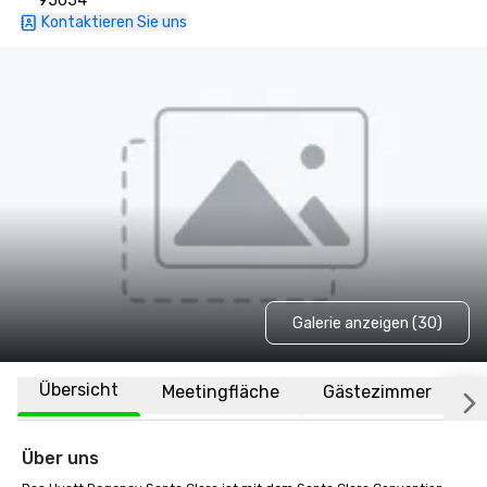
95054
Kontaktieren Sie uns
Galerie anzeigen (30)
Übersicht
Meetingfläche
Gästezimmer
O
Über uns