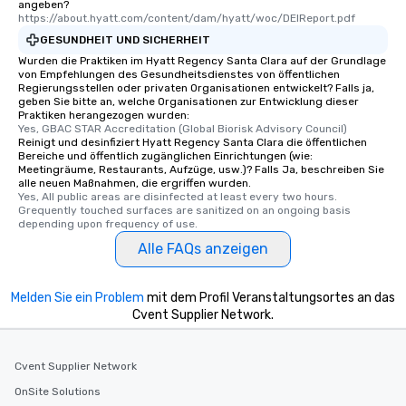
angeben?
https://about.hyatt.com/content/dam/hyatt/woc/DEIReport.pdf
GESUNDHEIT UND SICHERHEIT
Wurden die Praktiken im Hyatt Regency Santa Clara auf der Grundlage
von Empfehlungen des Gesundheitsdienstes von öffentlichen
Regierungsstellen oder privaten Organisationen entwickelt? Falls ja,
geben Sie bitte an, welche Organisationen zur Entwicklung dieser
Praktiken herangezogen wurden:
Yes, GBAC STAR Accreditation (Global Biorisk Advisory Council)
Reinigt und desinfiziert Hyatt Regency Santa Clara die öffentlichen
Bereiche und öffentlich zugänglichen Einrichtungen (wie:
Meetingräume, Restaurants, Aufzüge, usw.)? Falls Ja, beschreiben Sie
alle neuen Maßnahmen, die ergriffen wurden.
Yes, All public areas are disinfected at least every two hours. 
Grequently touched surfaces are sanitized on an ongoing basis 
depending upon frequency of use.
Alle FAQs anzeigen
Melden Sie ein Problem
mit dem Profil Veranstaltungsortes an das
Cvent Supplier Network.
Cvent Supplier Network
OnSite Solutions