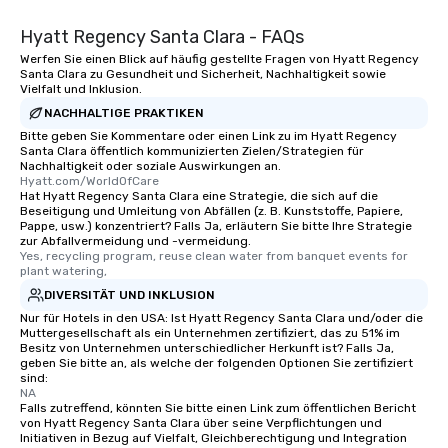
Hyatt Regency Santa Clara - FAQs
Werfen Sie einen Blick auf häufig gestellte Fragen von Hyatt Regency
Santa Clara zu Gesundheit und Sicherheit, Nachhaltigkeit sowie
Vielfalt und Inklusion.
NACHHALTIGE PRAKTIKEN
Bitte geben Sie Kommentare oder einen Link zu im Hyatt Regency
Santa Clara öffentlich kommunizierten Zielen/Strategien für
Nachhaltigkeit oder soziale Auswirkungen an.
Hyatt.com/WorldOfCare
Hat Hyatt Regency Santa Clara eine Strategie, die sich auf die
Beseitigung und Umleitung von Abfällen (z. B. Kunststoffe, Papiere,
Pappe, usw.) konzentriert? Falls Ja, erläutern Sie bitte Ihre Strategie
zur Abfallvermeidung und -vermeidung.
Yes, recycling program, reuse clean water from banquet events for 
plant watering,
DIVERSITÄT UND INKLUSION
Nur für Hotels in den USA: Ist Hyatt Regency Santa Clara und/oder die
Muttergesellschaft als ein Unternehmen zertifiziert, das zu 51% im
Besitz von Unternehmen unterschiedlicher Herkunft ist? Falls Ja,
geben Sie bitte an, als welche der folgenden Optionen Sie zertifiziert
sind:
NA
Falls zutreffend, könnten Sie bitte einen Link zum öffentlichen Bericht
von Hyatt Regency Santa Clara über seine Verpflichtungen und
Initiativen in Bezug auf Vielfalt, Gleichberechtigung und Integration