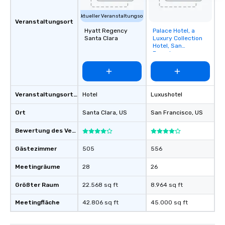
Aktueller Veranstaltungsort
Veranstaltungsort
Hyatt Regency
Palace Hotel, a
Removed from
Santa Clara
Luxury Collection
favorites
Hotel, San
Francisco
Veranstaltungsortstyp
Hotel
Luxushotel
Ort
Santa Clara
, US
San Francisco
, US
Bewertung des Veranstaltungsortes
Gästezimmer
505
556
Meetingräume
28
26
Größter Raum
22.568 sq ft
8.964 sq ft
Meetingfläche
42.806 sq ft
45.000 sq ft