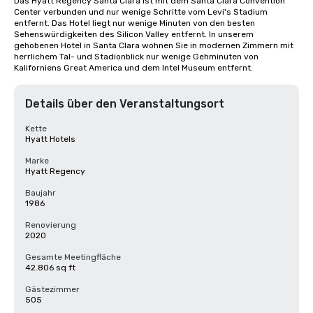
Das Hyatt Regency Santa Clara ist mit dem Santa Clara Convention 
Center verbunden und nur wenige Schritte vom Levi's Stadium 
entfernt. Das Hotel liegt nur wenige Minuten von den besten 
Sehenswürdigkeiten des Silicon Valley entfernt. In unserem 
gehobenen Hotel in Santa Clara wohnen Sie in modernen Zimmern mit 
herrlichem Tal- und Stadionblick nur wenige Gehminuten von 
Kaliforniens Great America und dem Intel Museum entfernt.
Details über den Veranstaltungsort
Kette
Hyatt Hotels
Marke
Hyatt Regency
Baujahr
1986
Renovierung
2020
Gesamte Meetingfläche
42.806 sq ft
Gästezimmer
505