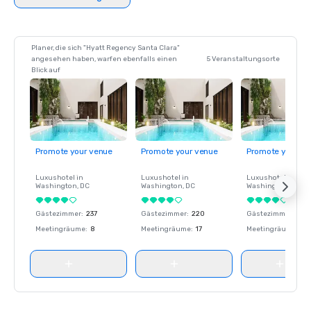
Planer, die sich "Hyatt Regency Santa Clara"
angesehen haben, warfen ebenfalls einen
5 Veranstaltungsorte
Blick auf
Promote your venue
Promote your venue
Promote your ve
Luxushotel in
Luxushotel in
Luxushotel in
Washington
, DC
Washington
, DC
Washington
, DC
Gästezimmer
:
237
Gästezimmer
:
220
Gästezimmer
:
237
Meetingräume
:
8
Meetingräume
:
17
Meetingräume
:
8