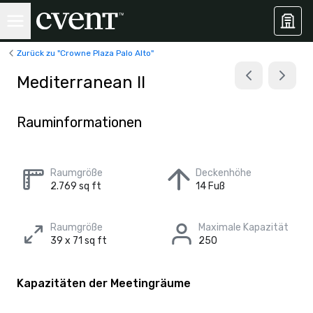
Zurück zu "Crowne Plaza Palo Alto"
Mediterranean II
Rauminformationen
Raumgröße
Deckenhöhe
2.769 sq ft
14 Fuß
Raumgröße
Maximale Kapazität
39 x 71 sq ft
250
Kapazitäten der Meetingräume