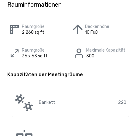
Rauminformationen
Raumgröße
Deckenhöhe
2.268 sq ft
10 Fuß
Raumgröße
Maximale Kapazität
36 x 63 sq ft
300
Kapazitäten der Meetingräume
Bankett
220