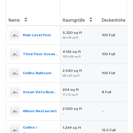
Name
Raumgröße
Deckenhöhe
5.320 sq ft
Main Level Pool
100 Fuß
56 x 95 sq ft
4.142 sq ft
Third Floor Oceanview Terrace
100 Fuß
109 x 38 sq ft
2.040 sq ft
Collins Ballroom
100 Fuß
68 x 30 sq ft
204 sq ft
Ocean Vista Boardroom
8 Fuß
17 x 12 sq ft
2.000 sq ft
Allison Restaurant
-
-
Collins I
1.249 sq ft
12,5 Fuß
-