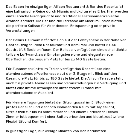
Das Essen im einzigartigen Allison Restaurant & Bar des Resorts ist 
eine kulinarische Reise durch Miamis multikulturelles Erbe. Hier werden 
einfallsreiche Fischgerichte und traditionelle lateinamerikanische 
Aromen serviert. Die Bar und die Terrasse am Meer im Freien bieten 
die perfekte Kulisse für Abendessen, Entspannung oder private 
Veranstaltungen.

Der Collins Ballroom befindet sich auf der Lobbyebene in der Nähe von 
Gästeaufzügen, dem Restaurant und dem Pool und bietet 2.040 
Quadratfuß flexiblen Raum. Der Ballsaal verfügt über eine schalldichte, 
teilbare Luftwand, zwei Empfangsbereiche und elegante neue 
Oberflächen, die bequem Platz für bis zu 140 Gäste bieten.

Für Zusammenkünfte im Freien verfügt das Resort über eine 
atemberaubende Poolterrasse auf der 3. Etage mit Blick auf den 
Ozean, die Platz für bis zu 150 Gäste bietet. Die Allison Terrace steht 
auch für private Abendessen und Veranstaltungen zur Verfügung und 
bietet eine intime Atmosphäre unter freiem Himmel mit 
atemberaubender Aussicht.

Für kleinere Tagungen bietet der Sitzungssaal im 3. Stock einen 
professionellen und dennoch einladenden Raum mit Tageslicht, 
Sitzplätzen für bis zu acht Personen und einem Fernseher. Dieses 
Zimmer ist bequem mit einer Suite verbunden und bietet zusätzliche 
Flexibilität und Komfort.

In günstiger Lage, nur wenige Minuten von den berühmten 