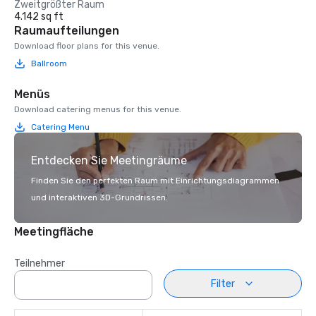
Zweitgrößter Raum
4.142 sq ft
Raumaufteilungen
Download floor plans for this venue.
Ballroom
Menüs
Download catering menus for this venue.
Catering Menu
Entdecken Sie Meetingräume
Finden Sie den perfekten Raum mit Einrichtungsdiagrammen
und interaktiven 3D-Grundrissen.
Meetingfläche
Teilnehmer
Filter