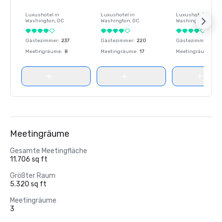
Luxushotel in
Luxushotel in
Luxushotel in
Washington
, DC
Washington
, DC
Washington
, DC
Gästezimmer
:
237
Gästezimmer
:
220
Gästezimmer
:
237
Meetingräume
:
8
Meetingräume
:
17
Meetingräume
:
8
Meetingräume
Gesamte Meetingfläche
11.706 sq ft
Größter Raum
5.320 sq ft
Meetingräume
3