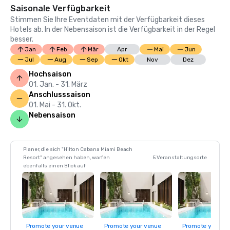
Saisonale Verfügbarkeit
Stimmen Sie Ihre Eventdaten mit der Verfügbarkeit dieses
Hotels ab. In der Nebensaison ist die Verfügbarkeit in der Regel
besser.
Jan
Feb
Mär
Apr
Mai
Jun
Jul
Aug
Sep
Okt
Nov
Dez
Hochsaison
01. Jan. - 31. März
Anschlusssaison
01. Mai - 31. Okt.
Nebensaison
Planer, die sich "Hilton Cabana Miami Beach
Resort" angesehen haben, warfen
5 Veranstaltungsorte
ebenfalls einen Blick auf
Promote your venue
Promote your venue
Promote your ve