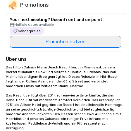
Promotions
Your next meeting? Oceanfront and on point.
Multiple dates available
Sonderpreise
Promotion nutzen
Über uns
Das Hilton Cabana Miami Beach Resort liegt in Miamis exklusivem 
Viertel Millionaire's Row und bietet ein Boutique-Erlebnis, das von 
Miamis lebendigem Erbe geprägt ist. Dieses Reiseziel in Mid-Beach 
liegt an der Collins Avenue an der 63rd Street und verbindet 
modernen Luxus mit zeitlosem Miami-Charme.

Das Resort verfügt über 231 neu renovierte Unterkünfte, die den 
Boho-Deco-Stil mit modernem Komfort verbinden. Das ursprünglich 
1951 als Allison Hotel gegründete Resort ist eine liebevolle Hommage 
an seine geschichtsträchtige Geschichte und bietet gleichzeitig 
moderne Annehmlichkeiten. Den Gästen stehen zwei Außenpools mit 
Meerblick und privaten Cabanas, ein ruhiger Privatstrand mit 
kostenlosem Paddleboard-Verleih und ein Fitnesscenter zur 
Verfügung.
