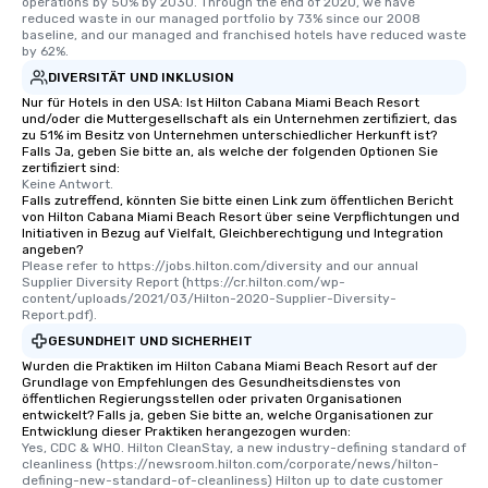
operations by 50% by 2030. Through the end of 2020, we have 
reduced waste in our managed portfolio by 73% since our 2008 
baseline, and our managed and franchised hotels have reduced waste 
by 62%.
DIVERSITÄT UND INKLUSION
Nur für Hotels in den USA: Ist Hilton Cabana Miami Beach Resort
und/oder die Muttergesellschaft als ein Unternehmen zertifiziert, das
zu 51% im Besitz von Unternehmen unterschiedlicher Herkunft ist?
Falls Ja, geben Sie bitte an, als welche der folgenden Optionen Sie
zertifiziert sind:
Keine Antwort.
Falls zutreffend, könnten Sie bitte einen Link zum öffentlichen Bericht
von Hilton Cabana Miami Beach Resort über seine Verpflichtungen und
Initiativen in Bezug auf Vielfalt, Gleichberechtigung und Integration
angeben?
Please refer to https://jobs.hilton.com/diversity and our annual 
Supplier Diversity Report (https://cr.hilton.com/wp-
content/uploads/2021/03/Hilton-2020-Supplier-Diversity-
Report.pdf).
GESUNDHEIT UND SICHERHEIT
Wurden die Praktiken im Hilton Cabana Miami Beach Resort auf der
Grundlage von Empfehlungen des Gesundheitsdienstes von
öffentlichen Regierungsstellen oder privaten Organisationen
entwickelt? Falls ja, geben Sie bitte an, welche Organisationen zur
Entwicklung dieser Praktiken herangezogen wurden:
Yes, CDC & WHO. Hilton CleanStay, a new industry-defining standard of 
cleanliness (https://newsroom.hilton.com/corporate/news/hilton-
defining-new-standard-of-cleanliness) Hilton up to date customer 