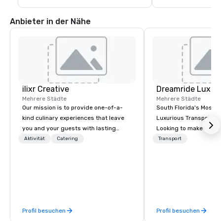
Anbieter in der Nähe
ilixr Creative
Mehrere Städte
Mehrere Städte
Our mission is to provide one-of-a-
South Florida's Most P
kind culinary experiences that leave
Luxurious Transporta
you and your guests with lasting
Looking to make your 
memories and satiated palates. Every
to remember? With Dr
Aktivität
Catering
Transport
detail is meticulously thought out, and
Transportation, you can
our commitment to hospitality, with
in one of the most beau
over 40 years of experience working
limousines of South Fl
in some of the world's most
South Florida’s most 
acclaimed restaurants, brings a level
luxury transportation
of excellence rarely found in the
offering quality transp
Profil besuchen
Profil besuchen
catering industry.
services.