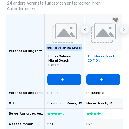
24 andere Veranstaltungsorten entsprachen Ihren
Anforderungen
Aktueller Veranstaltungsort
Veranstaltungsort
Hilton Cabana
The Miami Beach
Removed from
Miami Beach
EDITION
favorites
Resort
Veranstaltungsortstyp
Resort
Luxushotel
Ort
Strand von Miami
, US
Miami Beach
, US
Bewertung des Veranstaltungsortes
Gästezimmer
231
294