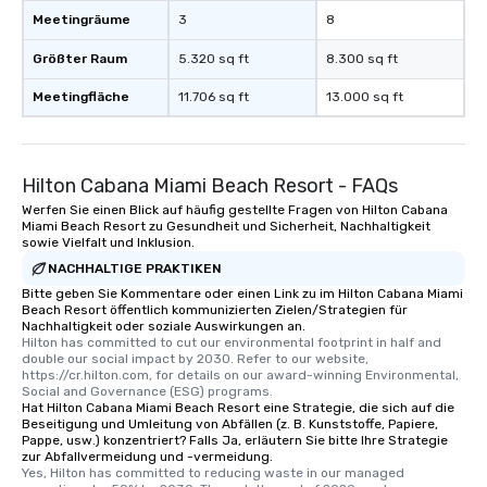
Meetingräume
3
8
Größter Raum
5.320 sq ft
8.300 sq ft
Meetingfläche
11.706 sq ft
13.000 sq ft
Hilton Cabana Miami Beach Resort - FAQs
Werfen Sie einen Blick auf häufig gestellte Fragen von Hilton Cabana
Miami Beach Resort zu Gesundheit und Sicherheit, Nachhaltigkeit
sowie Vielfalt und Inklusion.
NACHHALTIGE PRAKTIKEN
Bitte geben Sie Kommentare oder einen Link zu im Hilton Cabana Miami
Beach Resort öffentlich kommunizierten Zielen/Strategien für
Nachhaltigkeit oder soziale Auswirkungen an.
Hilton has committed to cut our environmental footprint in half and 
double our social impact by 2030. Refer to our website, 
https://cr.hilton.com, for details on our award-winning Environmental, 
Social and Governance (ESG) programs.
Hat Hilton Cabana Miami Beach Resort eine Strategie, die sich auf die
Beseitigung und Umleitung von Abfällen (z. B. Kunststoffe, Papiere,
Pappe, usw.) konzentriert? Falls Ja, erläutern Sie bitte Ihre Strategie
zur Abfallvermeidung und -vermeidung.
Yes, Hilton has committed to reducing waste in our managed 