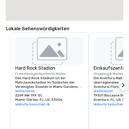
Halten Sie sich links auf FL-A1A/Collins Ave

0.2 mi

Rechts abbiegen

180 ft

Lokale Sehenswürdigkeiten
Kommen Sie rechts an Ihrem Ziel an

Hilton Cabana Miami Beach, 6261 Collins Avenue, Miami Beach, Florida, 
33140
Hard Rock Stadion
Einkaufszentru
Freizeitmöglichkeiten
16 Meilen
Shopping
8 Meilen
Das Hard Rock Stadium ist ein 
Die Aventura Mall ist
Mehrzweckstadion im Südosten der 
überregionales Einka
Vereinigten Staaten in Miami Gardens, 
Aventura, Florida, ei
Florida. Das Stadion ist das Heimstadion 
Weiterlesen
Vorort von Miami. Es i
Weiterlesen
der Miami Dolphins aus der National 
2269 NW 199. St.
konventionelle Einkau
19501 Biscayne Boul
Football League und der Miami 
Miami-Gärten, FL, US 33056
Florida mit einer Bru
Aventura, FL, US 318
Hurricanes, der College-Football-
2.700.000 Quadratfu
Website besuchen
Website besuchen
Mannschaft der NCAA Division I der 
das drittgrößte Einka
University of Miami.
Vereinigten Staaten.