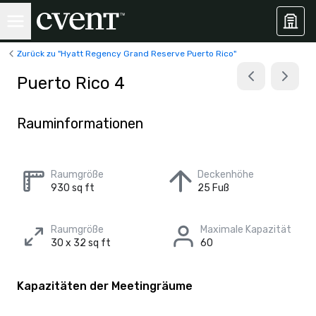
Zurück zu "Hyatt Regency Grand Reserve Puerto Rico"
Puerto Rico 4
Rauminformationen
Raumgröße
Deckenhöhe
930 sq ft
25 Fuß
Raumgröße
Maximale Kapazität
30 x 32 sq ft
60
Kapazitäten der Meetingräume