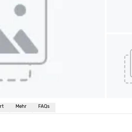
rt
Mehr
FAQs