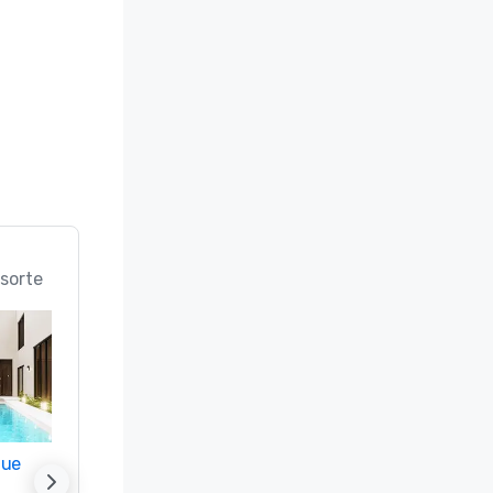
sorte
nue
Promote your venue