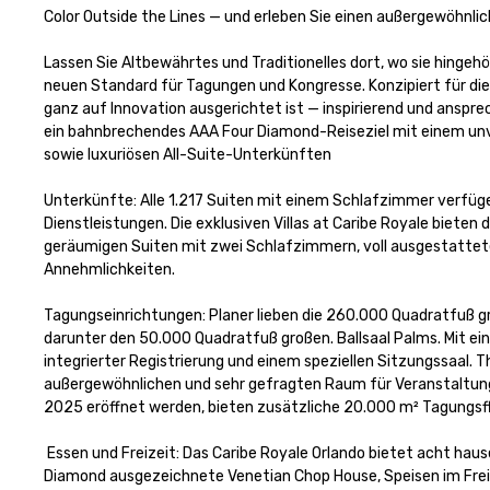
Color Outside the Lines — und erleben Sie einen außergewöhnl
Lassen Sie Altbewährtes und Traditionelles dort, wo sie hingeh
neuen Standard für Tagungen und Kongresse. Konzipiert für die D
ganz auf Innovation ausgerichtet ist — inspirierend und ansprec
ein bahnbrechendes AAA Four Diamond-Reiseziel mit einem unve
sowie luxuriösen All-Suite-Unterkünften

Unterkünfte: Alle 1.217 Suiten mit einem Schlafzimmer verfüg
Dienstleistungen. Die exklusiven Villas at Caribe Royale bieten
geräumigen Suiten mit zwei Schlafzimmern, voll ausgestattete
Annehmlichkeiten.

Tagungseinrichtungen: Planer lieben die 260.000 Quadratfuß gr
darunter den 50.000 Quadratfuß großen. Ballsaal Palms. Mit e
integrierter Registrierung und einem speziellen Sitzungssaal. 
außergewöhnlichen und sehr gefragten Raum für Veranstaltunge
2025 eröffnet werden, bieten zusätzliche 20.000 m² Tagungsflä
 Essen und Freizeit: Das Caribe Royale Orlando bietet acht hauseigene Restaurants für jeden Geschmack, darunter: das berühmte, mit AAA Four 
Diamond ausgezeichnete Venetian Chop House, Speisen im Freien i