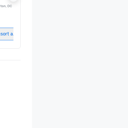
ton
, DC
Luxushotel in
Washington
, DC
Gästezimmer
:
237
Meetingräume
:
8
gsort auswählen
Veranstaltungsort auswählen