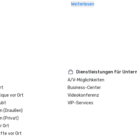
Weiterlesen
2024

Florida Green Lodging: Auszeichnu
Three Palm

Stella Awards: Beste Veranstaltu
für Hotels im Südosten 2024

Dienstleistungen für Unte
A/V-Möglichkeiten
rt
Business-Center
que vor Ort
Videokonferenz
ubt
VIP-Services
n (Draußen)
n (Privat)
r Ort
fte vor Ort