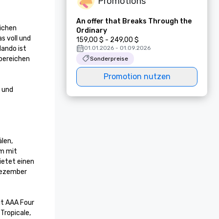
Promotions
An offer that Breaks Through the
ichen 
Ordinary
 voll und 
159,00 $ - 249,00 $
ando ist 
01.01.2026 - 01.09.2026
ereichen 
Sonderpreise
Promotion nutzen
 und 
en, 
m mit 
etet einen 
Dezember 
ropicale, 