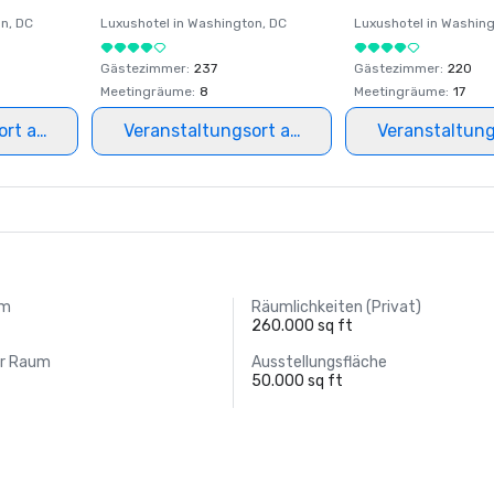
on
, DC
Luxushotel in
Washington
, DC
Luxushotel in
Washing
Gästezimmer
:
237
Gästezimmer
:
220
Meetingräume
:
8
Meetingräume
:
17
ort auswählen
Veranstaltungsort auswählen
Veranstaltun
um
Räumlichkeiten (Privat)
t
260.000 sq ft
er Raum
Ausstellungsfläche
t
50.000 sq ft