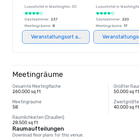
Luxushotel in
Washington
, DC
Luxushotel in
Washingt
Gästezimmer
:
237
Gästezimmer
:
220
Meetingräume
:
8
Meetingräume
:
17
Veranstaltungsort auswählen
Veranstaltungs
Meetingräume
Gesamte Meetingfläche
Größter Ra
260.000 sq ft
50.000 sq f
Meetingräume
Zweitgrößt
58
40.000 sq f
Räumlichkeiten (Draußen)
28.500 sq ft
Raumaufteilungen
Download floor plans for this venue.