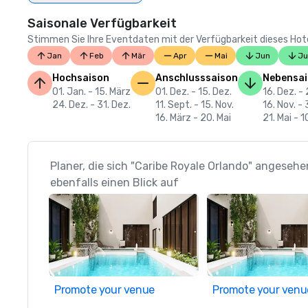
Saisonale Verfügbarkeit
Stimmen Sie Ihre Eventdaten mit der Verfügbarkeit dieses Hotels
Jan
Feb
Mär
Apr
Mai
Jun
Ju
Hochsaison
Anschlusssaison
Nebensa
01. Jan. - 15. März
01. Dez. - 15. Dez.
16. Dez. - 
24. Dez. - 31. Dez.
11. Sept. - 15. Nov.
16. Nov. - 
16. März - 20. Mai
21. Mai - 1
Planer, die sich "Caribe Royale Orlando" angeseh
ebenfalls einen Blick auf
Promote your venue
Promote your venu