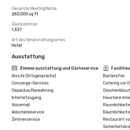
Gesamte Meetingfläche
260.000 sq ft
Gästezimmer
1.337
Art des Veranstaltungsortes
Hotel
Ausstattung
Zimmerausstattung und Gästeservice
Facilities
Anrufe (Ortsgespräche)
Barrierefrei
Concierge-Services
Catering vor O
Gepäckaufbewahrung
Geschenkbouti
Internetzugang
Haustiere erla
Voicemail
Räumlichkeite
Wäschereiservice
Räumlichkeite
Zimmerservice
Restaurant vo
Sicherheitskrä