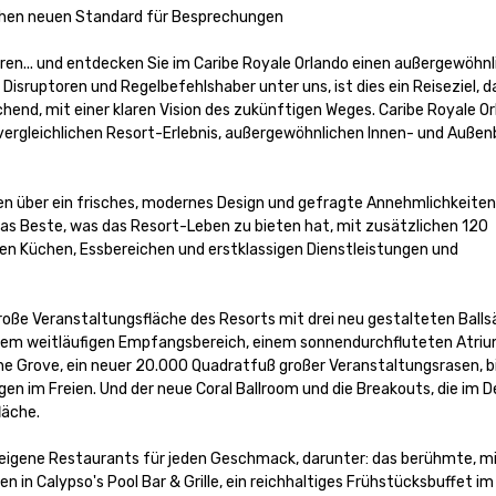
ichen neuen Standard für Besprechungen

ören... und entdecken Sie im Caribe Royale Orlando einen außergewöhnl
isruptoren und Regelbefehlshaber unter uns, ist dies ein Reiseziel, das
hend, mit einer klaren Vision des zukünftigen Weges. Caribe Royale Orl
rgleichlichen Resort-Erlebnis, außergewöhnlichen Innen- und Außenb
en über ein frisches, modernes Design und gefragte Annehmlichkeiten
 das Beste, was das Resort-Leben zu bieten hat, mit zusätzlichen 120 
n Küchen, Essbereichen und erstklassigen Dienstleistungen und 
oße Veranstaltungsfläche des Resorts mit drei neu gestalteten Ballsäl
inem weitläufigen Empfangsbereich, einem sonnendurchfluteten Atriu
The Grove, ein neuer 20.000 Quadratfuß großer Veranstaltungsrasen, bi
n im Freien. Und der neue Coral Ballroom und die Breakouts, die im 
che. 

n Calypso's Pool Bar & Grille, ein reichhaltiges Frühstücksbuffet im T