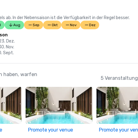
 ab. In der Nebensaison ist die Verfügbarkeit in der Regel besser.
l
Aug
Sep
Okt
Nov
Dez
ison
23. Dez.
30. Nov.
0. Sept.
en haben, warfen
5 Veranstaltung
e
Promote your venue
Promote your ve