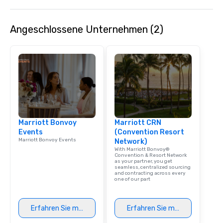
Angeschlossene Unternehmen (2)
Marriott Bonvoy
Marriott CRN
Events
(Convention Resort
Marriott Bonvoy Events
Network)
With Marriott Bonvoy®
Convention & Resort Network
as your partner, you get
seamless, centralized sourcing
and contracting across every
one of our part
Erfahren Sie mehr
Erfahren Sie mehr