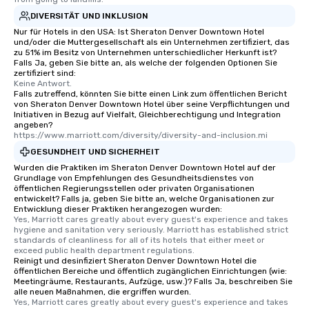
DIVERSITÄT UND INKLUSION
Nur für Hotels in den USA: Ist Sheraton Denver Downtown Hotel
und/oder die Muttergesellschaft als ein Unternehmen zertifiziert, das
zu 51% im Besitz von Unternehmen unterschiedlicher Herkunft ist?
Falls Ja, geben Sie bitte an, als welche der folgenden Optionen Sie
zertifiziert sind:
Keine Antwort.
Falls zutreffend, könnten Sie bitte einen Link zum öffentlichen Bericht
von Sheraton Denver Downtown Hotel über seine Verpflichtungen und
Initiativen in Bezug auf Vielfalt, Gleichberechtigung und Integration
angeben?
https://www.marriott.com/diversity/diversity-and-inclusion.mi
GESUNDHEIT UND SICHERHEIT
Wurden die Praktiken im Sheraton Denver Downtown Hotel auf der
Grundlage von Empfehlungen des Gesundheitsdienstes von
öffentlichen Regierungsstellen oder privaten Organisationen
entwickelt? Falls ja, geben Sie bitte an, welche Organisationen zur
Entwicklung dieser Praktiken herangezogen wurden:
Yes, Marriott cares greatly about every guest's experience and takes 
hygiene and sanitation very seriously. Marriott has established strict 
standards of cleanliness for all of its hotels that either meet or 
exceed public health department regulations. 
Reinigt und desinfiziert Sheraton Denver Downtown Hotel die
öffentlichen Bereiche und öffentlich zugänglichen Einrichtungen (wie:
Meetingräume, Restaurants, Aufzüge, usw.)? Falls Ja, beschreiben Sie
alle neuen Maßnahmen, die ergriffen wurden.
Yes, Marriott cares greatly about every guest's experience and takes 