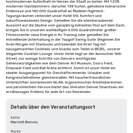
hochmodernen Aufenthalt im Herzen der Stadt zu bieten. Mit 1.238 
modernen Gästezimmern, darunter 138 Suiten, gehobene kulinarische 
Erlebnisse und 140.000 Quadratfuß an flexiblen Hightech-
Tagungsräumen verbindet unser Hotel Stil, Komfort und 
zukunftsweisendes Design. Genießen Sie die atemberaubende 
Aussicht auf die Skyline vom ganzjährig beheizten Pool auf dem Dach, 
bringen Sie in unserem weitläufigen 6.000 Quadratmeter großen 
Fitnesscenter neue Energie in Ihr Training oder genießen Sie 
mitreißende Unterhaltung in der Topgolf Swing Suite. Beginnen Sie 
Ihren Morgen mit Starbucks und beenden Sie Ihren Tag mit 
hausgemachten Cocktails und Snacks zum Teilen in BEZEL, unserer 
eleganten Cocktail-Lounge. Unser Hotel liegt an der ikonischen 16th 
Street, nur wenige Schritte von Denvers wichtigsten 
Sehenswürdigkeiten wie dem Denver Art Museum, Coors Field, 
Empower Field und Ball Arena entfernt. Somit ist unser Hotel ein 
idealer Ausgangspunkt für Geschäftsreisende, Urlauber und 
Kongressteilnehmer gleichermaßen. Mit haustierfreundlichen 
Unterkünften, kostenlosem WLAN, ergonomischen Arbeitsbereichen 
und persönlichem Service bietet das Sheraton Denver Downtown ein 
erstklassiges Erlebnis für jede Art von Reisenden.
Details über den Veranstaltungsort
Kette
Marriott Bonvoy
Marke