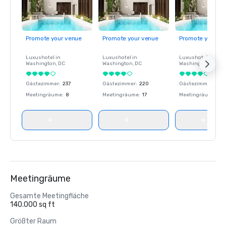
Promote your venue
Promote your venue
Promote your ve
Luxushotel in
Luxushotel in
Luxushotel in
Washington
, DC
Washington
, DC
Washington
, DC
Gästezimmer
:
237
Gästezimmer
:
220
Gästezimmer
:
237
Meetingräume
:
8
Meetingräume
:
17
Meetingräume
:
8
Meetingräume
Gesamte Meetingfläche
140.000 sq ft
Größter Raum