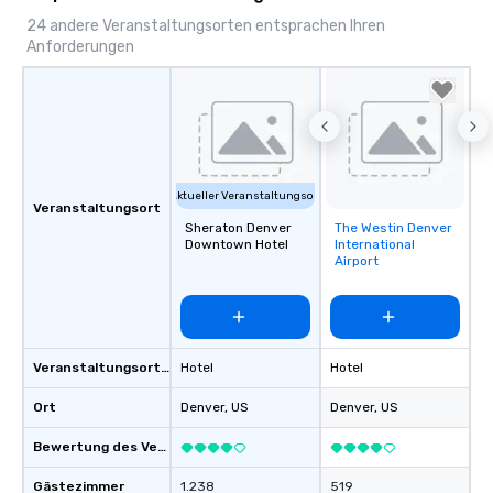
24 andere Veranstaltungsorten entsprachen Ihren
Anforderungen
Aktueller Veranstaltungsort
Veranstaltungsort
Sheraton Denver
The Westin Denver
Removed from
Downtown Hotel
International
favorites
Airport
Veranstaltungsortstyp
Hotel
Hotel
Ort
Denver
, US
Denver
, US
Bewertung des Veranstaltungsortes
Gästezimmer
1.238
519