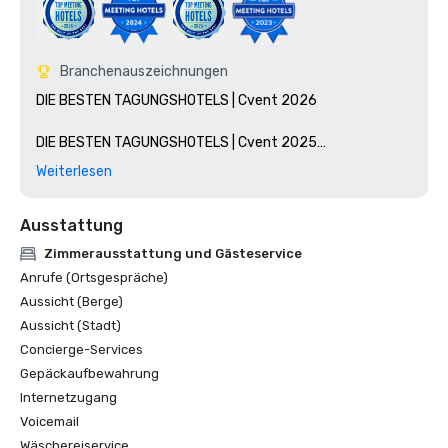
Branchenauszeichnungen
DIE BESTEN TAGUNGSHOTELS | Cvent 2026

DIE BESTEN TAGUNGSHOTELS | Cvent 2025

Weiterlesen
DIE BESTEN TAGUNGSHOTELS | Cvent 2024

Ausstattung
AUSZEICHNUNG HOTEL DES JAHRES IN DER WESTLICHEN 
REGION | Klassische Premium-Kategorie — Marriott 2024

Zimmerausstattung und Gästeservice
Anrufe (Ortsgespräche)
DIE BESTEN TAGUNGSHOTELS | Cvent 2023

Aussicht (Berge)
Aussicht (Stadt)
DIE BESTEN TAGUNGSHOTELS | Cvent 2020

Concierge-Services
Gepäckaufbewahrung
Internetzugang
Voicemail
Wäschereiservice