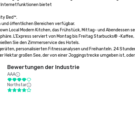
Internetfunktionen bietet

y Bed™. 

und öffentlichen Bereichen verfügbar. 

Town Local Modern Kitchen, das Frühstück, Mittag- und Abendessen ser
re. L'Express serviert von Montag bis Freitag Starbucks® -Kaffee, 
ießen Sie den Zimmerservice des Hotels. 

eräten, personalisierten Fitnessanalysen und Freihanteln. 24 Stunden
ier Hektar großen See, der von einer Joggingstrecke umgeben ist, od
Bewertungen der Industrie
AAA
Northstar