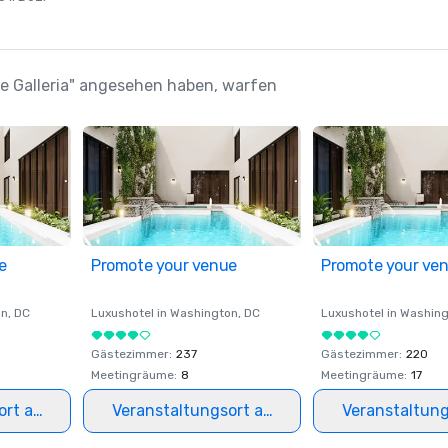
the Galleria" angesehen haben, warfen
e
Promote your venue
Promote your ve
on
, DC
Luxushotel in
Washington
, DC
Luxushotel in
Washing
Gästezimmer
:
237
Gästezimmer
:
220
Meetingräume
:
8
Meetingräume
:
17
ort auswählen
Veranstaltungsort auswählen
Veranstaltun