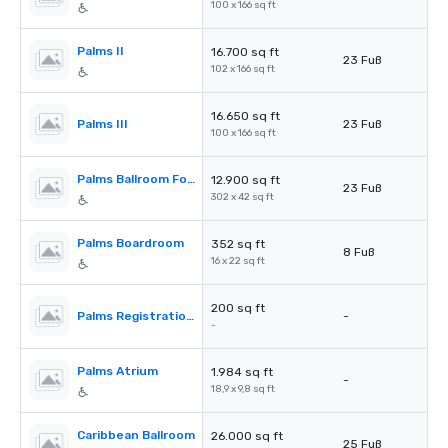
100 x 166 sq ft
Palms II
16.700 sq ft
23 Fuß
102 x 166 sq ft
16.650 sq ft
Palms III
23 Fuß
100 x 166 sq ft
Palms Ballroom Foyer
12.900 sq ft
23 Fuß
302 x 42 sq ft
Palms Boardroom
352 sq ft
8 Fuß
16 x 22 sq ft
200 sq ft
Palms Registration Desk
-
-
Palms Atrium
1.984 sq ft
-
18,9 x 9,8 sq ft
Caribbean Ballroom
26.000 sq ft
25 Fuß