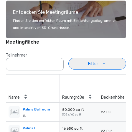
Entdecken Sie Meetingräume
Finden Sie den perfekten Raum mit Einrichtungsdiagrammen
und interaktiven 3D-Grundrissen.
Meetingfläche
Teilnehmer
Filter
Name
Raumgröße
Deckenhöhe
Palms Ballroom
50.000 sq ft
23 Fuß
302 x 166 sq ft
Palms I
16.650 sq ft
23 Fuß