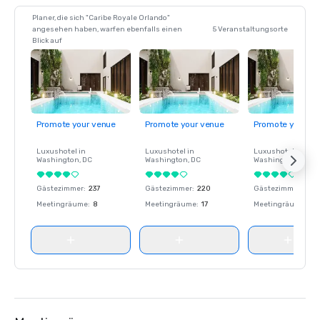
Planer, die sich "Caribe Royale Orlando"
angesehen haben, warfen ebenfalls einen
5 Veranstaltungsorte
Blick auf
Promote your venue
Promote your venue
Promote your ve
Luxushotel in
Luxushotel in
Luxushotel in
Washington
, DC
Washington
, DC
Washington
, DC
Gästezimmer
:
237
Gästezimmer
:
220
Gästezimmer
:
237
Meetingräume
:
8
Meetingräume
:
17
Meetingräume
:
8