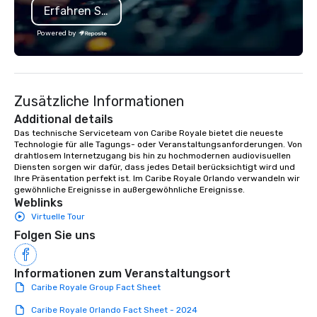
Erfahren Sie mehr
and full-service catering. Summer
to extend the life of y
House on the Lake is part of the
marketing, social, and
Powered by
Chicago-based, Lettuce Entertain You
channels. From multi-
restaurant group which is proud to
to executive headshot
operate over 120 restaurants across
team scales to your ev
the U.S. with our president, R.J.
of contact, consistent 
Zusätzliche Informationen
Melman being named one of the most
market.
influential people in fine dining. Our
Additional details
mantra is “The answer is yes, the
Das technische Serviceteam von Caribe Royale bietet die neueste 
Technologie für alle Tagungs- oder Veranstaltungsanforderungen. Von 
question is how.” We would be thrilled
drahtlosem Internetzugang bis hin zu hochmodernen audiovisuellen 
to bring this level of hospitality and
Diensten sorgen wir dafür, dass jedes Detail berücksichtigt wird und 
excellence to next year’s conference.
Ihre Präsentation perfekt ist. Im Caribe Royale Orlando verwandeln wir 
gewöhnliche Ereignisse in außergewöhnliche Ereignisse.
Weblinks
Virtuelle Tour
Folgen Sie uns
Informationen zum Veranstaltungsort
Caribe Royale Group Fact Sheet
Caribe Royale Orlando Fact Sheet - 2024