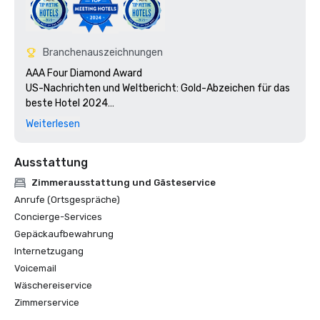
Branchenauszeichnungen
AAA Four Diamond Award

US-Nachrichten und Weltbericht: Gold-Abzeichen für das 
beste Hotel 2024

Orlando Sentinel: Die besten Arbeitgeber 2024

Weiterlesen
Florida Green Lodging: Auszeichnung mit Three Palm

Stella Awards: Beste Veranstaltungsfläche für Hotels im 
Ausstattung
Südosten 2024

Zimmerausstattung und Gästeservice
Anrufe (Ortsgespräche)
Concierge-Services
Gepäckaufbewahrung
Internetzugang
Voicemail
Wäschereiservice
Zimmerservice