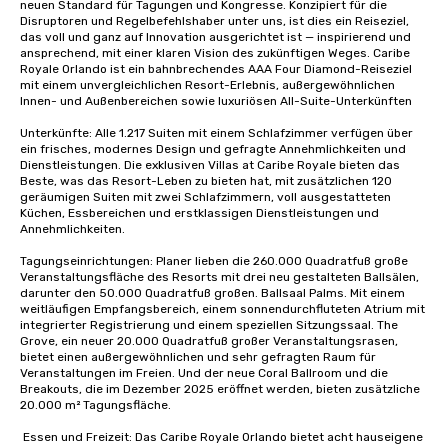
neuen Standard für Tagungen und Kongresse. Konzipiert für die 
Disruptoren und Regelbefehlshaber unter uns, ist dies ein Reiseziel, 
das voll und ganz auf Innovation ausgerichtet ist — inspirierend und 
ansprechend, mit einer klaren Vision des zukünftigen Weges. Caribe 
Royale Orlando ist ein bahnbrechendes AAA Four Diamond-Reiseziel 
mit einem unvergleichlichen Resort-Erlebnis, außergewöhnlichen 
Innen- und Außenbereichen sowie luxuriösen All-Suite-Unterkünften

Unterkünfte: Alle 1.217 Suiten mit einem Schlafzimmer verfügen über 
ein frisches, modernes Design und gefragte Annehmlichkeiten und 
Dienstleistungen. Die exklusiven Villas at Caribe Royale bieten das 
Beste, was das Resort-Leben zu bieten hat, mit zusätzlichen 120 
geräumigen Suiten mit zwei Schlafzimmern, voll ausgestatteten 
Küchen, Essbereichen und erstklassigen Dienstleistungen und 
Annehmlichkeiten.

Tagungseinrichtungen: Planer lieben die 260.000 Quadratfuß große 
Veranstaltungsfläche des Resorts mit drei neu gestalteten Ballsälen, 
darunter den 50.000 Quadratfuß großen. Ballsaal Palms. Mit einem 
weitläufigen Empfangsbereich, einem sonnendurchfluteten Atrium mit 
integrierter Registrierung und einem speziellen Sitzungssaal. The 
Grove, ein neuer 20.000 Quadratfuß großer Veranstaltungsrasen, 
bietet einen außergewöhnlichen und sehr gefragten Raum für 
Veranstaltungen im Freien. Und der neue Coral Ballroom und die 
Breakouts, die im Dezember 2025 eröffnet werden, bieten zusätzliche 
20.000 m² Tagungsfläche. 

 Essen und Freizeit: Das Caribe Royale Orlando bietet acht hauseigene 