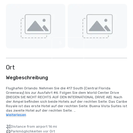
5
weitere
anzeigen
Ort
Wegbeschreibung
Flughafen Orlando: Nehmen Sie die 417 South (Central Florida 
Greenway) bis zur Ausfahrt #6. Folgen Sie dem World Center Drive 
(BIEGEN SIE NICHT RECHTS AUF DEN INTERNATIONAL DRIVE AB). Nach 
der Ampel befinden sich beide Hotels auf der rechten Seite. Das Caribe 
Royale ist das erste Hotel auf der rechten Seite. Buena Vista Suites ist 
das zweite Hotel auf der rechten Seite. 

Weiterlesen
I-4 Richtung Westen (Daytona Beach, Downtown Orlando, Colonial 
Drive): Nehmen Sie die Ausfahrt #68 und biegen Sie links auf die S.R. 
Distance from airport 16 mi
535 (Apopka/Vineland Road) ab. Fahren Sie bis zur 3. Ampel und 
Parkmöglichkeiten vor Ort
biegen Sie links auf den World Center Drive ab. Caribe Royale ist das 2. 