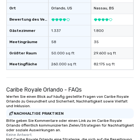
Ort
Orlando
, US
Nassau
, BS
Bewertung des Veranstaltungsortes
Gästezimmer
1.337
1.800
Meetingräume
58
35
Größter Raum
50.000 sq ft
29.600 sq ft
Meetingfläche
260.000 sq ft
82.175 sq ft
Caribe Royale Orlando - FAQs
Werfen Sie einen Blick auf häufig gestellte Fragen von Caribe Royale
Orlando zu Gesundheit und Sicherheit, Nachhaltigkeit sowie Vielfalt
und Inklusion.
NACHHALTIGE PRAKTIKEN
Bitte geben Sie Kommentare oder einen Link zu im Caribe Royale
Orlando öffentlich kommunizierten Zielen/Strategien für Nachhaltigkeit
oder soziale Auswirkungen an.
Keine Antwort.
Hat Caribe Royale Orlando eine Strategie, die sich auf die Beseitigung