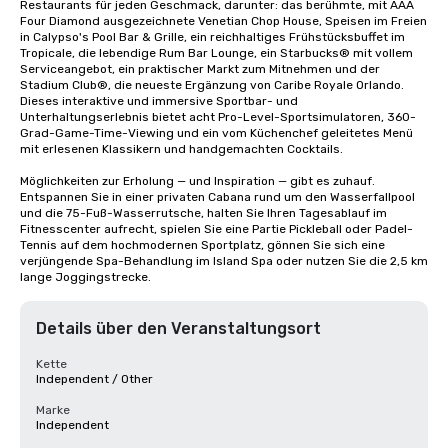
Restaurants für jeden Geschmack, darunter: das berühmte, mit AAA 
Four Diamond ausgezeichnete Venetian Chop House, Speisen im Freien 
in Calypso's Pool Bar & Grille, ein reichhaltiges Frühstücksbuffet im 
Tropicale, die lebendige Rum Bar Lounge, ein Starbucks® mit vollem 
Serviceangebot, ein praktischer Markt zum Mitnehmen und der 
Stadium Club®, die neueste Ergänzung von Caribe Royale Orlando. 
Dieses interaktive und immersive Sportbar- und 
Unterhaltungserlebnis bietet acht Pro-Level-Sportsimulatoren, 360-
Grad-Game-Time-Viewing und ein vom Küchenchef geleitetes Menü 
mit erlesenen Klassikern und handgemachten Cocktails. 

Möglichkeiten zur Erholung — und Inspiration — gibt es zuhauf. 
Entspannen Sie in einer privaten Cabana rund um den Wasserfallpool 
und die 75-Fuß-Wasserrutsche, halten Sie Ihren Tagesablauf im 
Fitnesscenter aufrecht, spielen Sie eine Partie Pickleball oder Padel-
Tennis auf dem hochmodernen Sportplatz, gönnen Sie sich eine 
verjüngende Spa-Behandlung im Island Spa oder nutzen Sie die 2,5 km 
lange Joggingstrecke.
Details über den Veranstaltungsort
Kette
Independent / Other
Marke
Independent