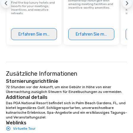
combine top-notch golf with
Find the top luxury hotels and
Disco
amazing meeting facilities and
resorts for your meetings,
hotel
incentive-worthy amenities.
incentives, and executive
meeti
retreats.
ince
Erfahren Sie mehr
Erfahren Sie mehr
Zusätzliche Informationen
Stornierungsrichtlinie
72 Stunden vor der Ankunft, um eine Gebühr in Höhe von einer 
Übernachtung zuzüglich Steuern für Einzelbuchungen zu vermeiden.
Additional details
Das PGA National Resort befindet sich in Palm Beach Gardens, FL, und 
bietet legendäres Golf, Schlägersportarten, unverwechselbare 
kulinarische Erlebnisse, Spa-Angebote und ein erstklassiges Tagungs- 
und Veranstaltungsziel.
Weblinks
Virtuelle Tour