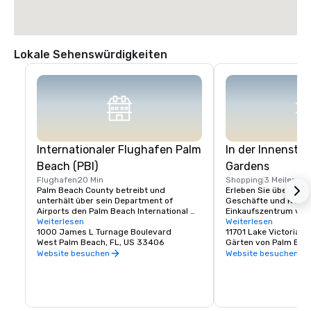
Lokale Sehenswürdigkeiten
Internationaler Flughafen Palm
In der Innensta
Beach (PBI)
Gardens
Flughafen
20 Min
Shopping
3 Meilen
Palm Beach County betreibt und 
Erleben Sie über 50 ei
unterhält über sein Department of 
Geschäfte und Resta
Airports den Palm Beach International 
Einkaufszentrum von
Airport (PBI). Einfacher Zugang zum und 
Weiterlesen
Gardens.

Weiterlesen
vom Flughafen.

1000 James L Turnage Boulevard
Downtown at the Gard
11701 Lake Victoria 
West Palm Beach, FL, US 33406
Lifestyle-Zentrum in
Gärten von Palm Bea
PBI hat in den letzten 31 Jahren viele 
Gardens, Florida, mit 
Website besuchen
Website besuchen
Auszeichnungen erhalten! Zu den 
Sammlung von Gesch
Auszeichnungen 2019 gehören die 
Restaurants, darunte
Ernennung zum 8. besten 
Cobb 16 Theatres, Yar
Inlandsflughafen durch das Travel + 
mehr. Downtown at th
Leisure Magazine, der 8. beste Flughafen 
Favorit in Palm Beach