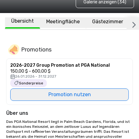
Galerie anzeigen (34)
Übersicht
Meetingfläche
Gästezimmer
O
Promotions
2026-2027 Group Promotion at PGA National
150,00 $ - 600,00 $
26.01.2026 - 31.12.2027
Sonderpreise
Promotion nutzen
Über uns
Das PGA National Resort liegt in Palm Beach Gardens, Florida, und ist 
ein ikonisches Reiseziel, an dem zeitloser Luxus auf legendären 
Golfsport mit raffinierten Veranstaltungsräumen trifft. Das Resort ist 
bekannt als die Heimat von Meisterschaften und anspruchsvoller 