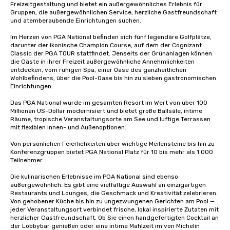
Freizeitgestaltung und bietet ein außergewöhnliches Erlebnis für 
Gruppen, die außergewöhnlichen Service, herzliche Gastfreundschaft 
und atemberaubende Einrichtungen suchen. 

Im Herzen von PGA National befinden sich fünf legendäre Golfplätze, 
darunter der ikonische Champion Course, auf dem der Cognizant 
Classic der PGA TOUR stattfindet. Jenseits der Grünanlagen können 
die Gäste in ihrer Freizeit außergewöhnliche Annehmlichkeiten 
entdecken, vom ruhigen Spa, einer Oase des ganzheitlichen 
Wohlbefindens, über die Pool-Oase bis hin zu sieben gastronomischen 
Einrichtungen. 

Das PGA National wurde im gesamten Resort im Wert von über 100 
Millionen US-Dollar modernisiert und bietet große Ballsäle, intime 
Räume, tropische Veranstaltungsorte am See und luftige Terrassen 
mit flexiblen Innen- und Außenoptionen. 

Von persönlichen Feierlichkeiten über wichtige Meilensteine bis hin zu 
Konferenzgruppen bietet PGA National Platz für 10 bis mehr als 1.000 
Teilnehmer. 

Die kulinarischen Erlebnisse im PGA National sind ebenso 
außergewöhnlich. Es gibt eine vielfältige Auswahl an einzigartigen 
Restaurants und Lounges, die Geschmack und Kreativität zelebrieren. 
Von gehobener Küche bis hin zu ungezwungenen Gerichten am Pool — 
jeder Veranstaltungsort verbindet frische, lokal inspirierte Zutaten mit 
herzlicher Gastfreundschaft. Ob Sie einen handgefertigten Cocktail an 
der Lobbybar genießen oder eine intime Mahlzeit im von Michelin 