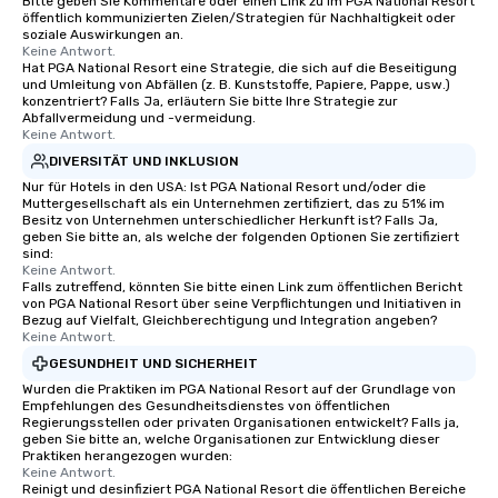
Bitte geben Sie Kommentare oder einen Link zu im PGA National Resort
öffentlich kommunizierten Zielen/Strategien für Nachhaltigkeit oder
soziale Auswirkungen an.
Keine Antwort.
Hat PGA National Resort eine Strategie, die sich auf die Beseitigung
und Umleitung von Abfällen (z. B. Kunststoffe, Papiere, Pappe, usw.)
konzentriert? Falls Ja, erläutern Sie bitte Ihre Strategie zur
Abfallvermeidung und -vermeidung.
Keine Antwort.
DIVERSITÄT UND INKLUSION
Nur für Hotels in den USA: Ist PGA National Resort und/oder die
Muttergesellschaft als ein Unternehmen zertifiziert, das zu 51% im
Besitz von Unternehmen unterschiedlicher Herkunft ist? Falls Ja,
geben Sie bitte an, als welche der folgenden Optionen Sie zertifiziert
sind:
Keine Antwort.
Falls zutreffend, könnten Sie bitte einen Link zum öffentlichen Bericht
von PGA National Resort über seine Verpflichtungen und Initiativen in
Bezug auf Vielfalt, Gleichberechtigung und Integration angeben?
Keine Antwort.
GESUNDHEIT UND SICHERHEIT
Wurden die Praktiken im PGA National Resort auf der Grundlage von
Empfehlungen des Gesundheitsdienstes von öffentlichen
Regierungsstellen oder privaten Organisationen entwickelt? Falls ja,
geben Sie bitte an, welche Organisationen zur Entwicklung dieser
Praktiken herangezogen wurden:
Keine Antwort.
Reinigt und desinfiziert PGA National Resort die öffentlichen Bereiche