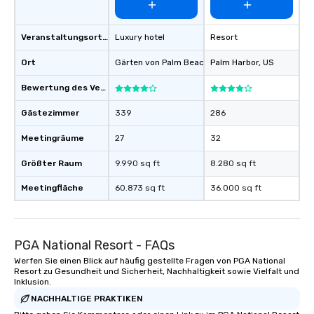
Veranstaltungsortstyp
Luxury hotel
Resort
Ort
Gärten von Palm Beach
, US
Palm Harbor
, US
Bewertung des Veranstaltungsortes
Gästezimmer
339
286
Meetingräume
27
32
Größter Raum
9.990 sq ft
8.280 sq ft
Meetingfläche
60.873 sq ft
36.000 sq ft
PGA National Resort - FAQs
Werfen Sie einen Blick auf häufig gestellte Fragen von PGA National
Resort zu Gesundheit und Sicherheit, Nachhaltigkeit sowie Vielfalt und
Inklusion.
NACHHALTIGE PRAKTIKEN