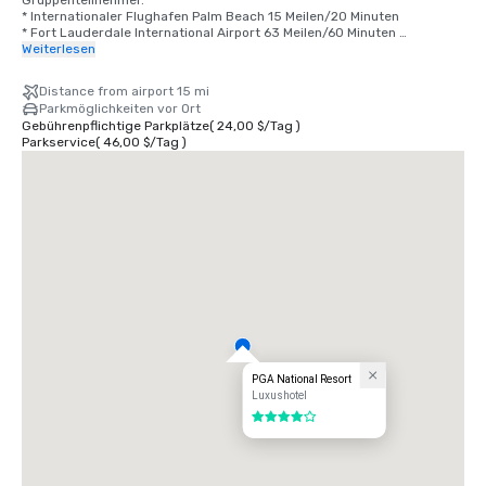
Gruppenteilnehmer.

* Internationaler Flughafen Palm Beach 15 Meilen/20 Minuten

* Fort Lauderdale International Airport 63 Meilen/60 Minuten 

* Miami International Airport 78 Meilen/80 Minuten
Weiterlesen
Distance from airport 15 mi
Parkmöglichkeiten vor Ort
Gebührenpflichtige Parkplätze
(
24,00 $
/
Tag
)
Parkservice
(
46,00 $
/
Tag
)
PGA National Resort
Luxushotel
4 von 5