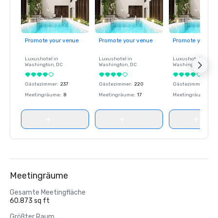
Promote your venue
Promote your venue
Promote your ve
Luxushotel in
Luxushotel in
Luxushotel in
Washington
, DC
Washington
, DC
Washington
, DC
Gästezimmer
:
237
Gästezimmer
:
220
Gästezimmer
:
237
Meetingräume
:
8
Meetingräume
:
17
Meetingräume
:
8
Meetingräume
Gesamte Meetingfläche
60.873 sq ft
Größter Raum