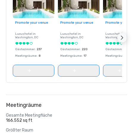
Promote your venue
Promote your venue
Promote your ve
Luxushotel in
Luxushotel in
Luxushotel in
Washington
, DC
Washington
, DC
Washington
, DC
Gästezimmer
:
237
Gästezimmer
:
220
Gästezimmer
:
237
Meetingräume
:
8
Meetingräume
:
17
Meetingräume
:
8
Meetingräume
Gesamte Meetingfläche
166.552 sq ft
Größter Raum