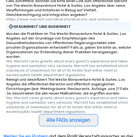
Falls zutreffend, könnten Sie bitte einen Link zum öffentlichen Bericht
von The Westin Bonaventure Hotel & Suites, Los Angeles über seine
Verpflichtungen und Initiativen in Bezug auf Vielfalt,
Gleichberechtigung und Integration angeben?
https://www.marriott.com/diversity/diversity-and-inclusion.mi
GESUNDHEIT UND SICHERHEIT
Wurden die Praktiken im The Westin Bonaventure Hotel & Suites, Los
Angeles auf der Grundlage von Empfehlungen des
Gesundheitsdienstes von öffentlichen Regierungsstellen oder
privaten Organisationen entwickelt? Falls ja, geben Sie bitte an, welche
Organisationen zur Entwicklung dieser Praktiken herangezogen
wurden:
Yes, Marriott cares greatly about every guest's experience and takes 
hygiene and sanitation very seriously. Marriott has established strict 
standards of cleanliness for all of its hotels that either meet or 
exceed public health department regulations. 
Reinigt und desinfiziert The Westin Bonaventure Hotel & Suites, Los
Angeles die öffentlichen Bereiche und öffentlich zugänglichen
Einrichtungen (wie: Meetingräume, Restaurants, Aufzüge, usw.)? Falls
Ja, beschreiben Sie alle neuen Maßnahmen, die ergriffen wurden.
Yes, Marriott cares greatly about every guest's experience and takes 
hygiene and sanitation very seriously. Marriott has established strict 
standards of cleanliness for all of its hotels that either meet or 
exceed public health department regulations. 
Alle FAQs anzeigen
Melden Sie ein Problem
mit dem Profil Veranstaltungsortes an das