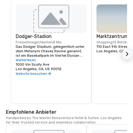
Dodger-Stadion
Marktzentrum Ka
Freizeitmöglichkeiten
8 Min
Shopping
12 Blöcke
Das Dodger Stadium, gelegentlich unter 
110 East 9th Street S
dem Metonym Chavez Ravine genannt, 
Los Angeles, CA, US
ist ein Baseballpark im Viertel Elysian 
Park von Los Angeles, dem Heimfeld der 
Weiterlesen
Los Angeles Dodgers, der Major League 
1000 Vin Scully Ave
Baseball-Franchise der Stadt.
Los Angeles, CA, US 90012
Website besuchen
Empfohlene Anbieter
Handpicked by The Westin Bonaventure Hotel & Suites, Los Angeles 
for their trusted service and seamless collaboration.