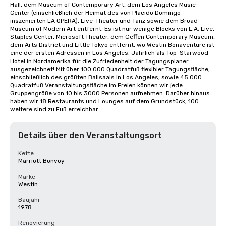
Hall, dem Museum of Contemporary Art, dem Los Angeles Music 
Center (einschließlich der Heimat des von Placido Domingo 
inszenierten LA OPERA), Live-Theater und Tanz sowie dem Broad 
Museum of Modern Art entfernt. Es ist nur wenige Blocks von L.A. Live, 
Staples Center, Microsoft Theater, dem Geffen Contemporary Museum, 
dem Arts District und Little Tokyo entfernt, wo Westin Bonaventure ist 
eine der ersten Adressen in Los Angeles. Jährlich als Top-Starwood-
Hotel in Nordamerika für die Zufriedenheit der Tagungsplaner 
ausgezeichnet! Mit über 100.000 Quadratfuß flexibler Tagungsfläche, 
einschließlich des größten Ballsaals in Los Angeles, sowie 45.000 
Quadratfuß Veranstaltungsfläche im Freien können wir jede 
Gruppengröße von 10 bis 3000 Personen aufnehmen. Darüber hinaus 
haben wir 18 Restaurants und Lounges auf dem Grundstück, 100 
weitere sind zu Fuß erreichbar.
Details über den Veranstaltungsort
Kette
Marriott Bonvoy
Marke
Westin
Baujahr
1978
Renovierung