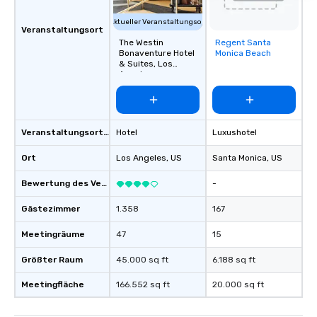
Aktueller Veranstaltungsort
Veranstaltungsort
The Westin
Regent Santa
Removed from
Bonaventure Hotel
Monica Beach
favorites
& Suites, Los
Angeles
Veranstaltungsortstyp
Hotel
Luxushotel
Ort
Los Angeles
, US
Santa Monica
, US
Bewertung des Veranstaltungsortes
-
Gästezimmer
1.358
167
Meetingräume
47
15
Größter Raum
45.000 sq ft
6.188 sq ft
Meetingfläche
166.552 sq ft
20.000 sq ft