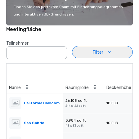
Finden Sie den perfekten Raum mit Einrichtungsdiagrammen
und interaktiven 3D-Grundrissen.
Meetingfläche
Teilnehmer
Filter
Name
Raumgröße
Deckenhöhe
26.108 sq ft
California Ballroom
18 Fuß
214 x 122 sq ft
3.984 sq ft
San Gabriel
10 Fuß
48 x 83 sq ft