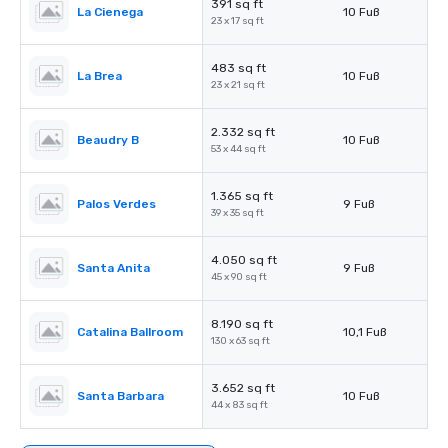
391 sq ft
La Cienega
10 Fuß
23 x 17 sq ft
483 sq ft
La Brea
10 Fuß
23 x 21 sq ft
2.332 sq ft
Beaudry B
10 Fuß
53 x 44 sq ft
1.365 sq ft
Palos Verdes
9 Fuß
39 x 35 sq ft
4.050 sq ft
Santa Anita
9 Fuß
45 x 90 sq ft
8.190 sq ft
Catalina Ballroom
10,1 Fuß
130 x 63 sq ft
3.652 sq ft
Santa Barbara
10 Fuß
44 x 83 sq ft