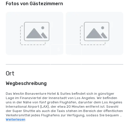
Fotos von Gästezimmern
5
weitere
anzeigen
Ort
Wegbeschreibung
Das Westin Bonaventure Hotel & Suites befindet sich in günstiger 
Lage im Finanzviertel der Innenstadt von Los Angeles. Wir befinden 
uns in der Nähe von fünf großen Flughäfen, darunter dem Los Angeles 
International Airport (LAX), der etwa 20 Minuten entfernt ist. Sowohl 
der Super Shuttle als auch die Taxis stehen im Bereich der öffentlichen 
Verkehrsmittel jedes Flughafens zur Verfügung, sodass Sie bequem 
zum Hotel gelangen.

Weiterlesen
Viele wichtige Geschäfts- und Kulturstätten sind nur wenige 