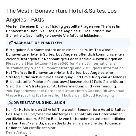
The Westin Bonaventure Hotel & Suites, Los
Angeles - FAQs
Werfen Sie einen Blick auf häufig gestellte Fragen von The Westin
Bonaventure Hotel & Suites, Los Angeles zu Gesundheit und
Sicherheit, Nachhaltigkeit sowie Vielfalt und Inklusion.
NACHHALTIGE PRAKTIKEN
Bitte geben Sie Kommentare oder einen Link zu im The Westin
Bonaventure Hotel & Suites, Los Angeles öffentlich kommunizierten
Zielen/Strategien für Nachhaltigkeit oder soziale Auswirkungen an.
Please visit Marriott.com/Serve360 for Marriott International's 
sustainability & social impact strategy and 2025 goals information.
Hat The Westin Bonaventure Hotel & Suites, Los Angeles eine
Strategie, die sich auf die Beseitigung und Umleitung von Abfällen (z.
B. Kunststoffe, Papiere, Pappe, usw.) konzentriert? Falls Ja, erläutern
Sie bitte Ihre Strategie zur Abfallvermeidung und -vermeidung.
Yes, Paper,Newspaper,Cardboard,Other Metals,Cooking Oil,Universal 
Waste Recycling (batteries, light bulbs, paint),Food Packaging
DIVERSITÄT UND INKLUSION
Nur für Hotels in den USA: Ist The Westin Bonaventure Hotel & Suites,
Los Angeles und/oder die Muttergesellschaft als ein Unternehmen
zertifiziert, das zu 51% im Besitz von Unternehmen unterschiedlicher
Herkunft ist? Falls Ja, geben Sie bitte an, als welche der folgenden
Optionen Sie zertifiziert sind:
Keine Antwort.