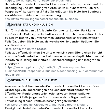
https://www.ihgplc.com/responsible-business
Hat InterContinental London Park Lane eine Strategie, die sich auf die
Beseitigung und Umleitung von Abfällen (z. B. Kunststoffe, Papiere,
Pappe, usw.) konzentriert? Falls Ja, erläutern Sie bitte Ihre Strategie
zur Abfallvermeidung und -vermeidung.
Yes, https://www.ihgplc.com/responsible-business
DIVERSITÄT UND INKLUSION
Nur für Hotels in den USA: Ist InterContinental London Park Lane
und/oder die Muttergesellschaft als ein Unternehmen zertifiziert, das
zu 51% im Besitz von Unternehmen unterschiedlicher Herkunft ist?
Falls Ja, geben Sie bitte an, als welche der folgenden Optionen Sie
zertifiziert sind:
Hotel not in the United States
Falls zutreffend, könnten Sie bitte einen Link zum öffentlichen Bericht
von InterContinental London Park Lane über seine Verpflichtungen und
Initiativen in Bezug auf Vielfalt, Gleichberechtigung und Integration
angeben?
https://www.ihgplc.com/-/media/ihg/files/responsible-
business/2018-responsible-business/sections/ihg-our-communities-
rb2018.pdf
GESUNDHEIT UND SICHERHEIT
Wurden die Praktiken im InterContinental London Park Lane auf der
Grundlage von Empfehlungen des Gesundheitsdienstes von
öffentlichen Regierungsstellen oder privaten Organisationen
entwickelt? Falls ja, geben Sie bitte an, welche Organisationen zur
Entwicklung dieser Praktiken herangezogen wurden:
Yes, Diversy, Ecolab, Cleveland Clinic, Public Health England
Reinigt und desinfiziert InterContinental London Park Lane die