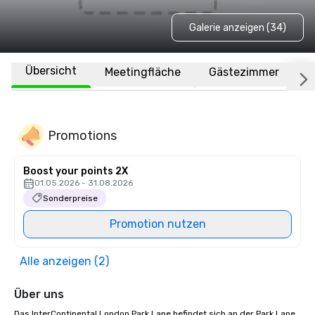
Galerie anzeigen (34)
Übersicht
Meetingfläche
Gästezimmer
O
Promotions
Boost your points 2X
01.05.2026 - 31.08.2026
Sonderpreise
Promotion nutzen
Alle anzeigen (2)
Über uns
Das InterContinental London Park Lane befindet sich an der Park Lane 