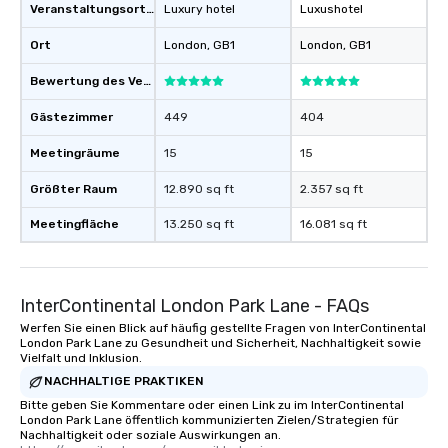
Veranstaltungsortstyp
Luxury hotel
Luxushotel
Ort
London
, GB1
London
, GB1
Bewertung des Veranstaltungsortes
Gästezimmer
449
404
Meetingräume
15
15
Größter Raum
12.890 sq ft
2.357 sq ft
Meetingfläche
13.250 sq ft
16.081 sq ft
InterContinental London Park Lane - FAQs
Werfen Sie einen Blick auf häufig gestellte Fragen von InterContinental
London Park Lane zu Gesundheit und Sicherheit, Nachhaltigkeit sowie
Vielfalt und Inklusion.
NACHHALTIGE PRAKTIKEN
Bitte geben Sie Kommentare oder einen Link zu im InterContinental
London Park Lane öffentlich kommunizierten Zielen/Strategien für
Nachhaltigkeit oder soziale Auswirkungen an.