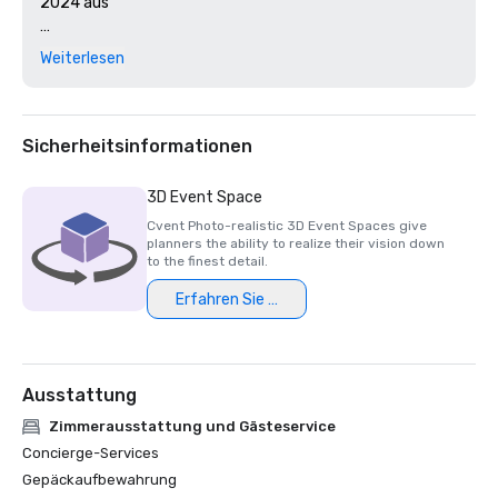
2024 aus

- Finalist für Lebensmittel und Getränke des Jahres — 
Weiterlesen
Hotel Magazine Awards 2025 und 2026

- Green Key-zertifiziert: ein Umweltzeichen „Standard of 
Excellence“ im Bereich Umweltverantwortung und 
Sicherheitsinformationen
nachhaltiges Wirtschaften in der Tourismusbranche.

3D Event Space
Cvent Photo-realistic 3D Event Spaces give
planners the ability to realize their vision down
to the finest detail.
Erfahren Sie mehr
Ausstattung
Zimmerausstattung und Gästeservice
Concierge-Services
Gepäckaufbewahrung