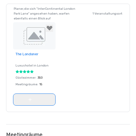
Planer, die sich "InterContinental London
Park Lane" angesehen haben, warfen
1 Veranstaltungsort
ebenfalls einen Blick auf
The Londoner
Removed from
favorites
Luxushotel in
London
Gästezimmer
:
350
Meetingräume
:
15
Meetingräume