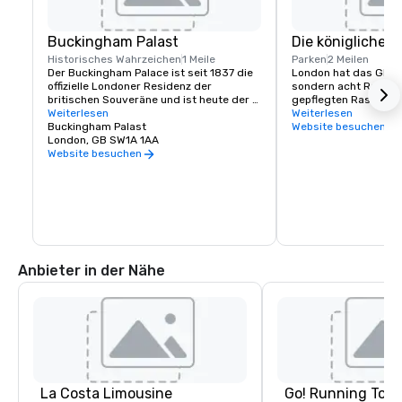
Buckingham Palast
Die königlichen 
Historisches Wahrzeichen
1 Meile
Parken
2 Meilen
Der Buckingham Palace ist seit 1837 die 
London hat das Glück,
offizielle Londoner Residenz der 
sondern acht Royal P
britischen Souveräne und ist heute der 
gepflegten Rasenfläc
Verwaltungssitz des Monarchen.

Weiterlesen
Freizeiteinrichtungen
Weiterlesen
Buckingham Palast
Informieren Sie sich 
Website besuchen
Obwohl sie für die vielen offiziellen 
London, GB SW1A 1AA
verschiedene tägliche
Veranstaltungen und Empfänge von The 
Festivals und Konzer
Website besuchen
Queen genutzt werden, sind die State 
Rooms im Buckingham Palace jedes Jahr 
für Besucher geöffnet.
Anbieter in der Nähe
La Costa Limousine
Go! Running Tour