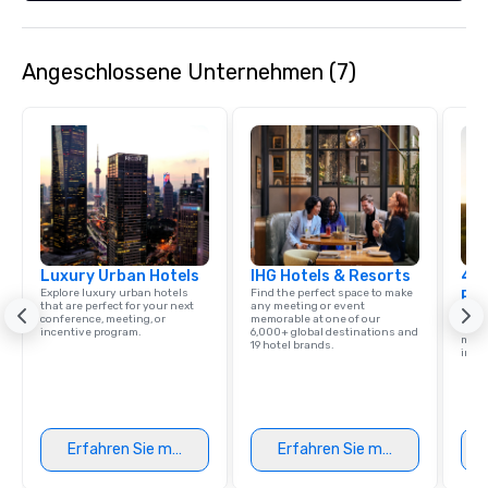
Angeschlossene Unternehmen (7)
Luxury Urban Hotels
IHG Hotels & Resorts
4 S
Explore luxury urban hotels
Find the perfect space to make
Res
that are perfect for your next
any meeting or event
Disco
conference, meeting, or
memorable at one of our
hotel
incentive program.
6,000+ global destinations and
meeti
19 hotel brands.
ince
Erfahren Sie mehr
Erfahren Sie mehr