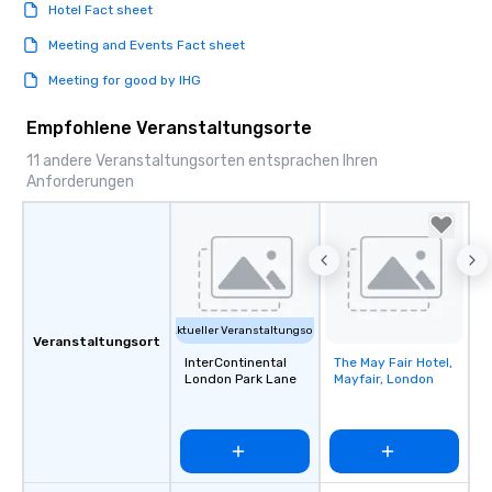
Hotel Fact sheet
Meeting and Events Fact sheet
Meeting for good by IHG
Empfohlene Veranstaltungsorte
11 andere Veranstaltungsorten entsprachen Ihren
Anforderungen
Aktueller Veranstaltungsort
Veranstaltungsort
InterContinental
The May Fair Hotel,
Removed from
London Park Lane
Mayfair, London
favorites