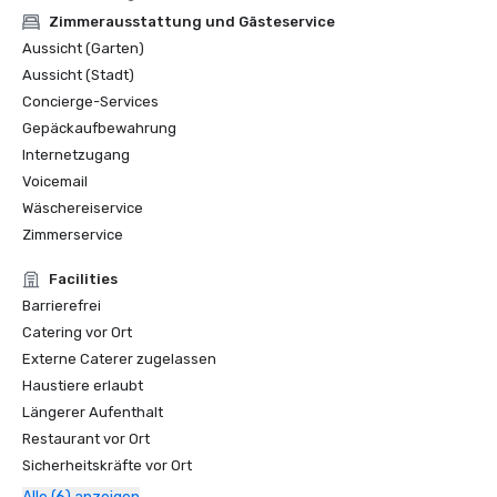
Zimmerausstattung und Gästeservice
2023

Aussicht (Garten)
EarthCheck — Silber-Zertifizierung (Nachhaltigkeit und 
Aussicht (Stadt)
Umweltleistung)

Concierge-Services
Gepäckaufbewahrung
2022

Internetzugang
The Cateys — Das beste Konferenz- und Bankettteam

Voicemail
2021

Wäschereiservice
Springboard Virtual Awards for Excellence — Bester 
Zimmerservice
Arbeitgeber

Facilities
2020

Barrierefrei
The Sunday Times — Die 100 besten Unternehmen, für die 
Catering vor Ort
man arbeiten kann 

Externe Caterer zugelassen
Haustiere erlaubt
2019

Längerer Aufenthalt
The Cateys: Managerin des Jahres — Sally Beck

Restaurant vor Ort
Der Cateys: Accessibility Award — Anerkennung von 
Sicherheitskräfte vor Ort
Führungsqualitäten im Bereich inklusiver Gastlichkeit
