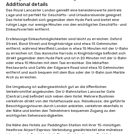
Additional details
Das Royal Lancaster London genießt eine beneidenswerte zentrale 
Lage und ist perfekt für Geschäfts- und Urlaubsreisende geeignet. 
Das Hotel befindet sich gegenüber dem Hyde Park und bietet eine 
ruhige Lage, nur wenige Minuten von den wichtigsten Geschäfts- und 
Einkaufsvierteln entfernt.

Erstklassige Einkaufsmöglichkeiten sind leicht zu erreichen: Oxford 
Street, Bond Street und Knightsbridge sind etwa 15 Gehminuten 
entfernt, während Westfield London in etwa 15 Minuten mit der U-Bahn 
zu erreichen ist. Das ikonische Harrods in Knightsbridge befindet sich 
direkt gegenüber dem Hyde Park und ist in 20 Minuten mit der U-Bahn 
oder etwa 10 Minuten mit dem Taxi erreichbar. Die lebhaften 
Restaurants und Cafés der Edgware Road sind etwa 10 Gehminuten 
entfernt und auch bequem mit dem Bus oder der U-Bahn zum Marble 
Arch zu erreichen.

Die Umgebung ist außergewöhnlich gut an die öffentlichen 
Verkehrsmittel angebunden. Die U-Bahnstation Lancaster Gate 
(Central Line) befindet sich neben dem Hotel. Mehrere Buslinien 
verkehren direkt von der Hotelfassade aus. Reisebusse, die geführte 
Besichtigungstouren durch London anbieten, verkehren ebenfalls in 
der Nähe und bieten den Teilnehmern bequemen Zugang zu den 
wichtigsten Sehenswürdigkeiten.

Die Nähe des Hotels zur Paddington Station mit ihrer 15-minütigen 
Heathrow Airport Express-Verbindung gewährleistet eine mühelose 