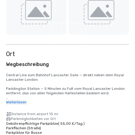
3
weitere
anzeigen
Ort
Wegbeschreibung
Central Line zum Bahnhof Lancaster Gate — direkt neben dem Royal 
Lancaster London.

Paddington Station — 5 Minuten zu Fuß vom Royal Lancaster London 
entfernt, das von allen folgenden Haltestellen bedient wird:

Heathrow Express von London Heathrow in 15 Minuten!

Weiterlesen
Elisabeth-Linie 

Bakerloo-Linie

Distance from airport 15 mi
Kreis- und Bezirkslinie

Parkmöglichkeiten vor Ort
Hammersmith und City Line
Gebührenpflichtige Parkplätze
(
55,00 £
/
Tag
)
Parkflächen (Straße)
Parkplätze für Busse