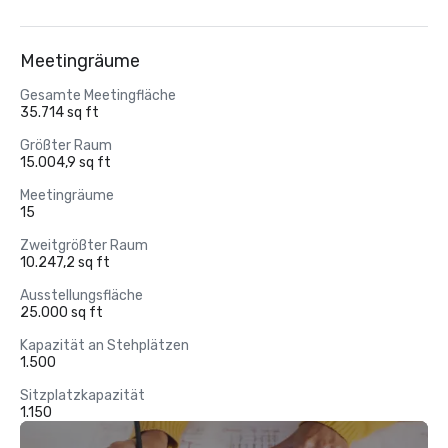
Meetingräume
Gesamte Meetingfläche
35.714 sq ft
Größter Raum
15.004,9 sq ft
Meetingräume
15
Zweitgrößter Raum
10.247,2 sq ft
Ausstellungsfläche
25.000 sq ft
Kapazität an Stehplätzen
1.500
Sitzplatzkapazität
1.150