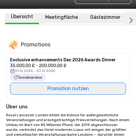
Übersicht
Meetingfläche
Gästezimmer
O
Promotions
Exclusive enhancements Dec 2026 Awards Dinner
35.000,00 £ - 200.000,00 £
01.12.2026 - 20.12.2026
Sonderpreise
Promotion nutzen
Über uns
Royal Lancaster London bildet die Kulisse für außergewöhnliche 
Veranstaltungen und prestigeträchtige Preisverleihungen. Nach einem 
Umbau im Wert von 85 Millionen Pfund, der 2019 abgeschlossen 
wurde, verbindet das Hotel modernen Luxus mit einigen der größten 
und vielseitigsten Veranstaltungsräume Londons — darunter einem 