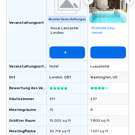
Aktueller Veranstaltungsort
Veranstaltungsort
Royal Lancaster
Promote your
London
venue
Veranstaltungsortstyp
Hotel
Luxushotel
Ort
London
, GB1
Washington
, US
Bewertung des Veranstaltungsortes
Gästezimmer
411
237
Meetingräume
15
8
Größter Raum
15.005 sq ft
1.800 sq ft
Meetingfläche
35.714 sq ft
7.201 sq ft