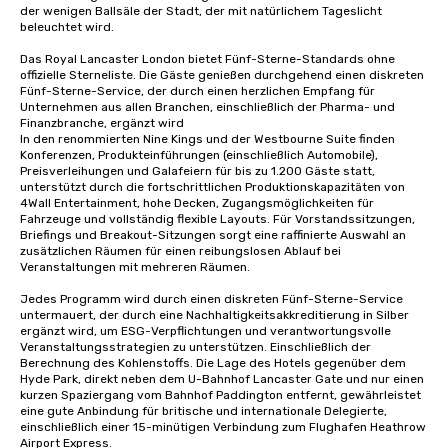
der wenigen Ballsäle der Stadt, der mit natürlichem Tageslicht 
beleuchtet wird.

Das Royal Lancaster London bietet Fünf-Sterne-Standards ohne 
offizielle Sterneliste. Die Gäste genießen durchgehend einen diskreten 
Fünf-Sterne-Service, der durch einen herzlichen Empfang für 
Unternehmen aus allen Branchen, einschließlich der Pharma- und 
Finanzbranche, ergänzt wird 

In den renommierten Nine Kings und der Westbourne Suite finden 
Konferenzen, Produkteinführungen (einschließlich Automobile), 
Preisverleihungen und Galafeiern für bis zu 1.200 Gäste statt, 
unterstützt durch die fortschrittlichen Produktionskapazitäten von 
4Wall Entertainment, hohe Decken, Zugangsmöglichkeiten für 
Fahrzeuge und vollständig flexible Layouts. Für Vorstandssitzungen, 
Briefings und Breakout-Sitzungen sorgt eine raffinierte Auswahl an 
zusätzlichen Räumen für einen reibungslosen Ablauf bei 
Veranstaltungen mit mehreren Räumen.

Jedes Programm wird durch einen diskreten Fünf-Sterne-Service 
untermauert, der durch eine Nachhaltigkeitsakkreditierung in Silber 
ergänzt wird, um ESG-Verpflichtungen und verantwortungsvolle 
Veranstaltungsstrategien zu unterstützen. Einschließlich der 
Berechnung des Kohlenstoffs. Die Lage des Hotels gegenüber dem 
Hyde Park, direkt neben dem U-Bahnhof Lancaster Gate und nur einen 
kurzen Spaziergang vom Bahnhof Paddington entfernt, gewährleistet 
eine gute Anbindung für britische und internationale Delegierte, 
einschließlich einer 15-minütigen Verbindung zum Flughafen Heathrow 
Airport Express.
