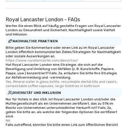
Royal Lancaster London - FAQs
Werfen Sie einen Blick auf häufig gestellte Fragen von Royal Lancaster
London zu Gesundheit und Sicherheit, Nachhaltigkeit sowie Vielfalt
und Inklusion.
NACHHALTIGE PRAKTIKEN
Bitte geben Sie Kommentare oder einen Link zu im Royal Lancaster
London öffentlich kommunizierten Zielen/Strategien für Nachhaltigkeit
oder soziale Auswirkungen an.
https://www.royallancaster.com/about/csr/
Hat Royal Lancaster London eine Strategie, die sich auf die
Beseitigung und Umleitung von Abfällen (z. B. Kunststoffe, Papiere,
Pappe, usw.) konzentriert? Falls Ja, erläutern Sie bitte Ihre Strategie
zur Abfallvermeidung und -vermeidung.
Yes, Mineral water in glass bottle, recycleable dental kits and razors, 
compostable coffee capsules, large toiletries in bathroom
DIVERSITÄT UND INKLUSION
Nur für Hotels in den USA: Ist Royal Lancaster London und/oder die
Muttergesellschaft als ein Unternehmen zertifiziert, das zu 51% im
Besitz von Unternehmen unterschiedlicher Herkunft ist? Falls Ja,
geben Sie bitte an, als welche der folgenden Optionen Sie zertifiziert
sind:
NA
Falls zutreffend, könnten Sie bitte einen Link zum öffentlichen Bericht