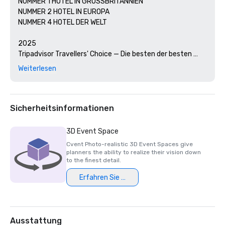
NUMMER 1 HOTEL IN GROSSBRITANNIEN

NUMMER 2 HOTEL IN EUROPA

NUMMER 4 HOTEL DER WELT

2025

Tripadvisor Travellers' Choice — Die besten der besten 
Hotels (einschließlich Großbritannien)

Weiterlesen
Von allen Hotels in London auf TripAdvisor zum besten 
Hotel gewählt

Sicherheitsinformationen
Auf TripAdvisor 2025 zu den 10 besten Hotels weltweit 
gewählt

3D Event Space
Cvent Photo-realistic 3D Event Spaces give
Das Green Tourism for Business Scheme (GTBS) wurde 
planners the ability to realize their vision down
mit Gold Star ausgezeichnet

to the finest detail.
Erfahren Sie mehr
Auszeichnung für Exzellenz bei den Afternoon Tea 
Awards für ihren „Blooming British Afternoon Tea“

Das erste Hotel in England und Wales, das mit dem 
Ausstattung
National Policing Award for Safety ausgezeichnet wurde
