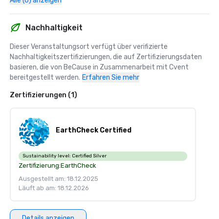
Alle (6) anzeigen
The Sunday Times — Die 100 besten Unternehmen, für die 
man arbeiten kann 

Nachhaltigkeit
Preferred Hotels & Resorts — Hotelmanager des Jahres

Dieser Veranstaltungsort verfügt über verifizierte 
Nachhaltigkeitszertifizierungen, die auf Zertifizierungsdaten 
London Venue Awards: In den Top 3 der besten 
basieren, die von BeCause in Zusammenarbeit mit Cvent 
Veranstaltungsorte ausgezeichnet (über 1.000 
bereitgestellt werden.
Erfahren Sie mehr
Teilnehmer)

Zertifizierungen (1)
London Venue Awards: In den Top 3 der besten 
Veranstaltungsorte ausgezeichnet 

EarthCheck Certified
2018

Springboard Awards for Excellence — Bester Arbeitgeber

Sustainability level:
Certified Silver
Zertifizierung:
EarthCheck
London Venue Awards — Silver Award: Bester neuer oder 
renovierter Veranstaltungsort

Ausgestellt am: 18.12.2025
Läuft ab am: 18.12.2026
The Sunday Times — Die 100 besten Unternehmen, für die 
man arbeiten kann 

Details anzeigen