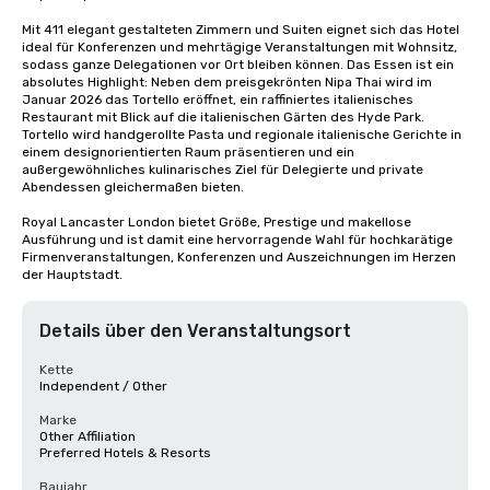
Mit 411 elegant gestalteten Zimmern und Suiten eignet sich das Hotel 
ideal für Konferenzen und mehrtägige Veranstaltungen mit Wohnsitz, 
sodass ganze Delegationen vor Ort bleiben können. Das Essen ist ein 
absolutes Highlight: Neben dem preisgekrönten Nipa Thai wird im 
Januar 2026 das Tortello eröffnet, ein raffiniertes italienisches 
Restaurant mit Blick auf die italienischen Gärten des Hyde Park. 
Tortello wird handgerollte Pasta und regionale italienische Gerichte in 
einem designorientierten Raum präsentieren und ein 
außergewöhnliches kulinarisches Ziel für Delegierte und private 
Abendessen gleichermaßen bieten.

Royal Lancaster London bietet Größe, Prestige und makellose 
Ausführung und ist damit eine hervorragende Wahl für hochkarätige 
Firmenveranstaltungen, Konferenzen und Auszeichnungen im Herzen 
der Hauptstadt.
Details über den Veranstaltungsort
Kette
Independent / Other
Marke
Other Affiliation
Preferred Hotels & Resorts
Baujahr