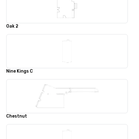
Oak 2
Nine Kings C
Chestnut