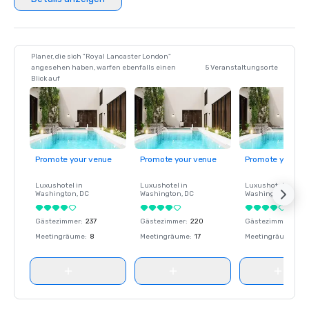
Planer, die sich "Royal Lancaster London"
angesehen haben, warfen ebenfalls einen
5 Veranstaltungsorte
Blick auf
Promote your venue
Promote your venue
Promote your ve
Luxushotel in
Luxushotel in
Luxushotel in
Washington
, DC
Washington
, DC
Washington
, DC
Gästezimmer
:
237
Gästezimmer
:
220
Gästezimmer
:
237
Meetingräume
:
8
Meetingräume
:
17
Meetingräume
:
8