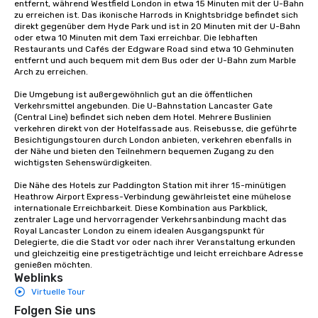
entfernt, während Westfield London in etwa 15 Minuten mit der U-Bahn 
zu erreichen ist. Das ikonische Harrods in Knightsbridge befindet sich 
direkt gegenüber dem Hyde Park und ist in 20 Minuten mit der U-Bahn 
oder etwa 10 Minuten mit dem Taxi erreichbar. Die lebhaften 
Restaurants und Cafés der Edgware Road sind etwa 10 Gehminuten 
entfernt und auch bequem mit dem Bus oder der U-Bahn zum Marble 
Arch zu erreichen.

Die Umgebung ist außergewöhnlich gut an die öffentlichen 
Verkehrsmittel angebunden. Die U-Bahnstation Lancaster Gate 
(Central Line) befindet sich neben dem Hotel. Mehrere Buslinien 
verkehren direkt von der Hotelfassade aus. Reisebusse, die geführte 
Besichtigungstouren durch London anbieten, verkehren ebenfalls in 
der Nähe und bieten den Teilnehmern bequemen Zugang zu den 
wichtigsten Sehenswürdigkeiten.

Die Nähe des Hotels zur Paddington Station mit ihrer 15-minütigen 
Heathrow Airport Express-Verbindung gewährleistet eine mühelose 
internationale Erreichbarkeit. Diese Kombination aus Parkblick, 
zentraler Lage und hervorragender Verkehrsanbindung macht das 
Royal Lancaster London zu einem idealen Ausgangspunkt für 
Delegierte, die die Stadt vor oder nach ihrer Veranstaltung erkunden 
und gleichzeitig eine prestigeträchtige und leicht erreichbare Adresse 
genießen möchten.
Weblinks
Virtuelle Tour
Folgen Sie uns