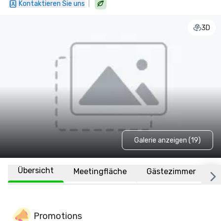
|
Kontaktieren Sie uns
3D
Galerie anzeigen (19)
Übersicht
Meetingfläche
Gästezimmer
O
Promotions