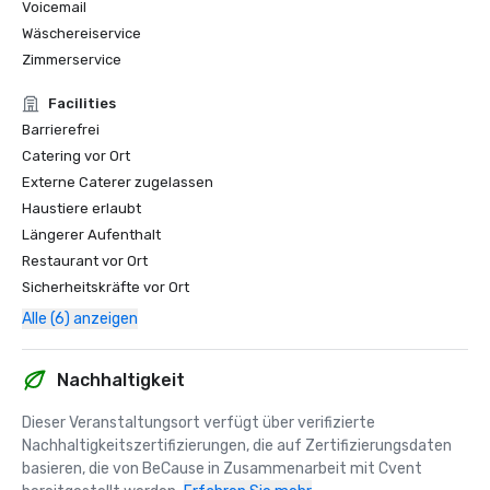
Voicemail
2021

Wäschereiservice
Springboard Virtual Awards for Excellence — Bester 
Zimmerservice
Arbeitgeber

Facilities
2020

Barrierefrei
The Sunday Times — Die 100 besten Unternehmen, für die 
Catering vor Ort
man arbeiten kann 

Externe Caterer zugelassen
Haustiere erlaubt
2019

Längerer Aufenthalt
The Cateys: Managerin des Jahres — Sally Beck

Restaurant vor Ort
Der Cateys: Accessibility Award — Anerkennung von 
Sicherheitskräfte vor Ort
Führungsqualitäten im Bereich inklusiver Gastlichkeit

Alle (6) anzeigen
The Sunday Times — Die 100 besten Unternehmen, für die 
man arbeiten kann 

Nachhaltigkeit
Preferred Hotels & Resorts — Hotelmanager des Jahres

Dieser Veranstaltungsort verfügt über verifizierte 
Nachhaltigkeitszertifizierungen, die auf Zertifizierungsdaten 
London Venue Awards: In den Top 3 der besten 
basieren, die von BeCause in Zusammenarbeit mit Cvent 
Veranstaltungsorte ausgezeichnet (über 1.000 