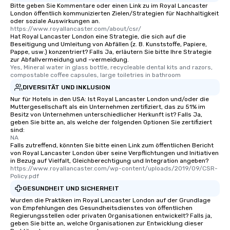
Bitte geben Sie Kommentare oder einen Link zu im Royal Lancaster
London öffentlich kommunizierten Zielen/Strategien für Nachhaltigkeit
oder soziale Auswirkungen an.
https://www.royallancaster.com/about/csr/
Hat Royal Lancaster London eine Strategie, die sich auf die
Beseitigung und Umleitung von Abfällen (z. B. Kunststoffe, Papiere,
Pappe, usw.) konzentriert? Falls Ja, erläutern Sie bitte Ihre Strategie
zur Abfallvermeidung und -vermeidung.
Yes, Mineral water in glass bottle, recycleable dental kits and razors, 
compostable coffee capsules, large toiletries in bathroom
DIVERSITÄT UND INKLUSION
Nur für Hotels in den USA: Ist Royal Lancaster London und/oder die
Muttergesellschaft als ein Unternehmen zertifiziert, das zu 51% im
Besitz von Unternehmen unterschiedlicher Herkunft ist? Falls Ja,
geben Sie bitte an, als welche der folgenden Optionen Sie zertifiziert
sind:
NA
Falls zutreffend, könnten Sie bitte einen Link zum öffentlichen Bericht
von Royal Lancaster London über seine Verpflichtungen und Initiativen
in Bezug auf Vielfalt, Gleichberechtigung und Integration angeben?
https://www.royallancaster.com/wp-content/uploads/2019/09/CSR-
Policy.pdf
GESUNDHEIT UND SICHERHEIT
Wurden die Praktiken im Royal Lancaster London auf der Grundlage
von Empfehlungen des Gesundheitsdienstes von öffentlichen
Regierungsstellen oder privaten Organisationen entwickelt? Falls ja,
geben Sie bitte an, welche Organisationen zur Entwicklung dieser