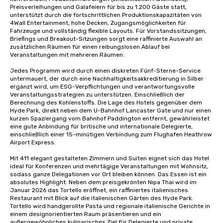
Preisverleihungen und Galafeiern für bis zu 1.200 Gäste statt, 
unterstützt durch die fortschrittlichen Produktionskapazitäten von 
4Wall Entertainment, hohe Decken, Zugangsmöglichkeiten für 
Fahrzeuge und vollständig flexible Layouts. Für Vorstandssitzungen, 
Briefings und Breakout-Sitzungen sorgt eine raffinierte Auswahl an 
zusätzlichen Räumen für einen reibungslosen Ablauf bei 
Veranstaltungen mit mehreren Räumen.

Jedes Programm wird durch einen diskreten Fünf-Sterne-Service 
untermauert, der durch eine Nachhaltigkeitsakkreditierung in Silber 
ergänzt wird, um ESG-Verpflichtungen und verantwortungsvolle 
Veranstaltungsstrategien zu unterstützen. Einschließlich der 
Berechnung des Kohlenstoffs. Die Lage des Hotels gegenüber dem 
Hyde Park, direkt neben dem U-Bahnhof Lancaster Gate und nur einen 
kurzen Spaziergang vom Bahnhof Paddington entfernt, gewährleistet 
eine gute Anbindung für britische und internationale Delegierte, 
einschließlich einer 15-minütigen Verbindung zum Flughafen Heathrow 
Airport Express.

Mit 411 elegant gestalteten Zimmern und Suiten eignet sich das Hotel 
ideal für Konferenzen und mehrtägige Veranstaltungen mit Wohnsitz, 
sodass ganze Delegationen vor Ort bleiben können. Das Essen ist ein 
absolutes Highlight: Neben dem preisgekrönten Nipa Thai wird im 
Januar 2026 das Tortello eröffnet, ein raffiniertes italienisches 
Restaurant mit Blick auf die italienischen Gärten des Hyde Park. 
Tortello wird handgerollte Pasta und regionale italienische Gerichte in 
einem designorientierten Raum präsentieren und ein 
außergewöhnliches kulinarisches Ziel für Delegierte und private 