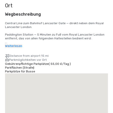
Ort
Wegbeschreibung
Central Line zum Bahnhof Lancaster Gate — direkt neben dem Royal 
Lancaster London.

Paddington Station — 5 Minuten zu Fuß vom Royal Lancaster London 
entfernt, das von allen folgenden Haltestellen bedient wird:

Heathrow Express von London Heathrow in 15 Minuten!

Weiterlesen
Elisabeth-Linie 

Bakerloo-Linie

Distance from airport 15 mi
Kreis- und Bezirkslinie

Parkmöglichkeiten vor Ort
Hammersmith und City Line
Gebührenpflichtige Parkplätze
(
55,00 £
/
Tag
)
Parkflächen (Straße)
Parkplätze für Busse