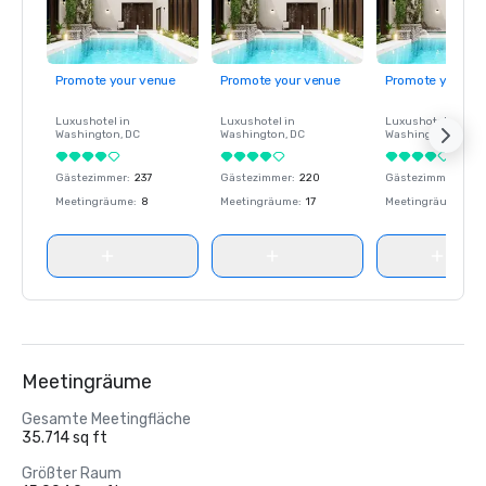
Promote your venue
Promote your venue
Promote your ve
Luxushotel in
Luxushotel in
Luxushotel in
Washington
, DC
Washington
, DC
Washington
, DC
Gästezimmer
:
237
Gästezimmer
:
220
Gästezimmer
:
237
Meetingräume
:
8
Meetingräume
:
17
Meetingräume
:
8
Meetingräume
Gesamte Meetingfläche
35.714 sq ft
Größter Raum