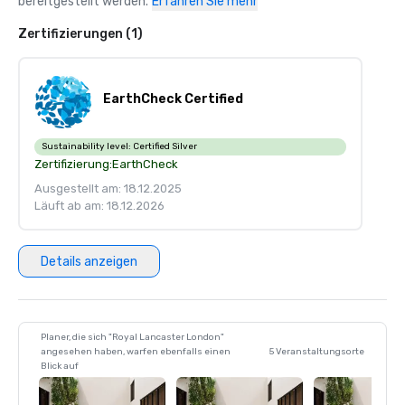
bereitgestellt werden.
Erfahren Sie mehr
Teilnehmer)

Zertifizierungen (1)
London Venue Awards: In den Top 3 der besten 
Veranstaltungsorte ausgezeichnet 

EarthCheck Certified
2018

Springboard Awards for Excellence — Bester Arbeitgeber

Sustainability level:
Certified Silver
Zertifizierung:
EarthCheck
London Venue Awards — Silver Award: Bester neuer oder 
renovierter Veranstaltungsort

Ausgestellt am: 18.12.2025
Läuft ab am: 18.12.2026
The Sunday Times — Die 100 besten Unternehmen, für die 
man arbeiten kann 

Details anzeigen
Planer, die sich "Royal Lancaster London"
angesehen haben, warfen ebenfalls einen
5 Veranstaltungsorte
Blick auf