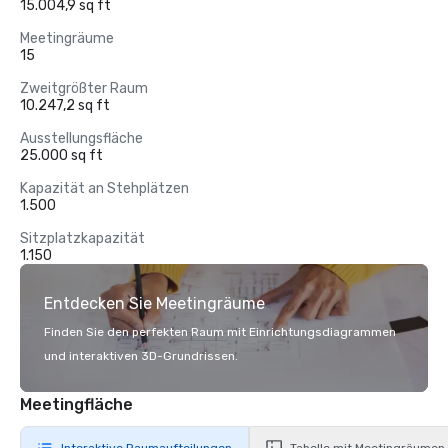
15.004,9 sq ft
Meetingräume
15
Zweitgrößter Raum
10.247,2 sq ft
Ausstellungsfläche
25.000 sq ft
Kapazität an Stehplätzen
1.500
Sitzplatzkapazität
1.150
Entdecken Sie Meetingräume
Finden Sie den perfekten Raum mit Einrichtungsdiagrammen
und interaktiven 3D-Grundrissen.
Meetingfläche
Interaktive Raumaufteilungen
Tabelle mit Meetingräumen