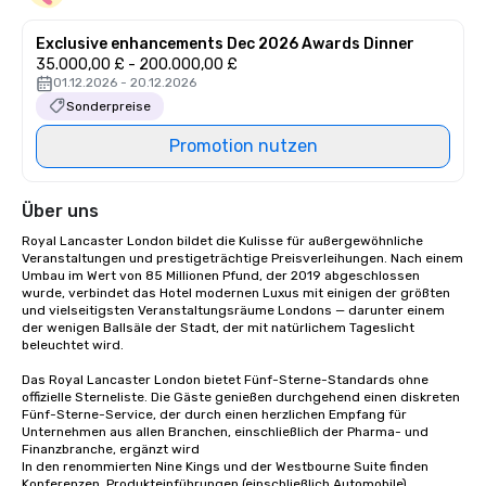
Exclusive enhancements Dec 2026 Awards Dinner
35.000,00 £ - 200.000,00 £
01.12.2026 - 20.12.2026
Sonderpreise
Promotion nutzen
Über uns
Royal Lancaster London bildet die Kulisse für außergewöhnliche 
Veranstaltungen und prestigeträchtige Preisverleihungen. Nach einem 
Umbau im Wert von 85 Millionen Pfund, der 2019 abgeschlossen 
wurde, verbindet das Hotel modernen Luxus mit einigen der größten 
und vielseitigsten Veranstaltungsräume Londons — darunter einem 
der wenigen Ballsäle der Stadt, der mit natürlichem Tageslicht 
beleuchtet wird.

Das Royal Lancaster London bietet Fünf-Sterne-Standards ohne 
offizielle Sterneliste. Die Gäste genießen durchgehend einen diskreten 
Fünf-Sterne-Service, der durch einen herzlichen Empfang für 
Unternehmen aus allen Branchen, einschließlich der Pharma- und 
Finanzbranche, ergänzt wird 

In den renommierten Nine Kings und der Westbourne Suite finden 
Konferenzen, Produkteinführungen (einschließlich Automobile), 