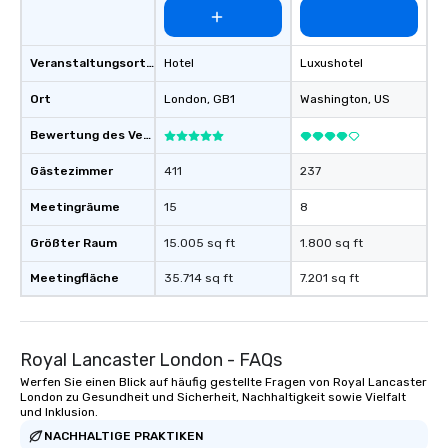
Veranstaltungsortstyp
Hotel
Luxushotel
Ort
London
, GB1
Washington
, US
Bewertung des Veranstaltungsortes
Gästezimmer
411
237
Meetingräume
15
8
Größter Raum
15.005 sq ft
1.800 sq ft
Meetingfläche
35.714 sq ft
7.201 sq ft
Royal Lancaster London - FAQs
Werfen Sie einen Blick auf häufig gestellte Fragen von Royal Lancaster
London zu Gesundheit und Sicherheit, Nachhaltigkeit sowie Vielfalt
und Inklusion.
NACHHALTIGE PRAKTIKEN