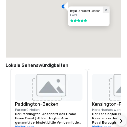
Royal Lancaster London
Hotel
5 von 5
Lokale Sehenswürdigkeiten
Paddington-Becken
Kensington-Pal
Parken
0 Meilen
Historisches Wahrze
Der Paddington-Abschnitt des Grand 
Der Kensington Palace
Union Canal (oft Paddington Arm 
Residenz in den Kens
genannt) verbindet Little Venice mit dem 
Royal Borough of Ken
Paddington Basin. Der Treidelpfad bietet 
Weiterlesen
Chelsea in London, En
Weiterlesen