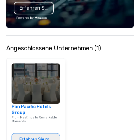
countries other th
Erfahren Sie mehr
Powered by
Angeschlossene Unternehmen (1)
Pan Pacific Hotels
Group
From Meetings to Remarkable
Moments.
Erfahren Sie mehr