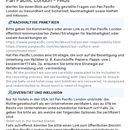
Pan Pacific London - FAQs
Werfen Sie einen Blick auf häufig gestellte Fragen von Pan Pacific
London zu Gesundheit und Sicherheit, Nachhaltigkeit sowie Vielfalt
und Inklusion.
NACHHALTIGE PRAKTIKEN
Bitte geben Sie Kommentare oder einen Link zu im Pan Pacific London
öffentlich kommunizierten Zielen/Strategien für Nachhaltigkeit oder
soziale Auswirkungen an.
https://www.panpacific.com/en/about/corporate-responsibility.html  
https://www.panpacific.com/en/about/our-culture-and-
commitment.html
Hat Pan Pacific London eine Strategie, die sich auf die Beseitigung und
Umleitung von Abfällen (z. B. Kunststoffe, Papiere, Pappe, usw.)
konzentriert? Falls Ja, erläutern Sie bitte Ihre Strategie zur
Abfallvermeidung und -vermeidung.
Yes, All the product we use are carefully separated to be included in 
the recycling process. We are working with Clea Conscius to ensure 
the partially used hotel soap and toiletries are recovered, re-purposed 
and redistributed to those most in need of hygiene
DIVERSITÄT UND INKLUSION
Nur für Hotels in den USA: Ist Pan Pacific London und/oder die
Muttergesellschaft als ein Unternehmen zertifiziert, das zu 51% im
Besitz von Unternehmen unterschiedlicher Herkunft ist? Falls Ja,
geben Sie bitte an, als welche der folgenden Optionen Sie zertifiziert
sind:
Hotel not in the United States
Falls zutreffend, könnten Sie bitte einen Link zum öffentlichen Bericht
von Pan Pacific London über seine Verpflichtungen und Initiativen in