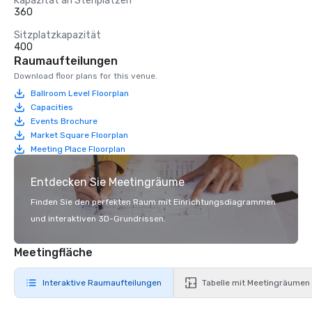
Kapazität an Stehplätzen
360
Sitzplatzkapazität
400
Raumaufteilungen
Download floor plans for this venue.
Ballroom Level Floorplan
Capacities
Events Brochure
Market Square Floorplan
Meeting Place Floorplan
Entdecken Sie Meetingräume
Finden Sie den perfekten Raum mit Einrichtungsdiagrammen
und interaktiven 3D-Grundrissen.
Meetingfläche
Interaktive Raumaufteilungen
Tabelle mit Meetingräumen