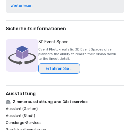
TripAdvisor Traveler's Choice Award 2025

Weiterlesen
Ultratravel-Leserumfrage 2025 — Das beste Hotel in 
Europa

AA Hospitality Awards — Auszeichnung für 
Sicherheitsinformationen
3D Event Space
Cvent Photo-realistic 3D Event Spaces give
planners the ability to realize their vision down
to the finest detail.
Erfahren Sie mehr
Ausstattung
Zimmerausstattung und Gästeservice
Aussicht (Garten)
Aussicht (Stadt)
Concierge-Services
Gepäckaufbewahrung