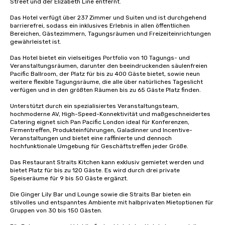
Street und der Elizabeth Line entfernt. 

Das Hotel verfügt über 237 Zimmer und Suiten und ist durchgehend 
barrierefrei, sodass ein inklusives Erlebnis in allen öffentlichen 
Bereichen, Gästezimmern, Tagungsräumen und Freizeiteinrichtungen 
gewährleistet ist. 

Das Hotel bietet ein vielseitiges Portfolio von 10 Tagungs- und 
Veranstaltungsräumen, darunter den beeindruckenden säulenfreien 
Pacific Ballroom, der Platz für bis zu 400 Gäste bietet, sowie neun 
weitere flexible Tagungsräume, die alle über natürliches Tageslicht 
verfügen und in den größten Räumen bis zu 65 Gäste Platz finden.

Unterstützt durch ein spezialisiertes Veranstaltungsteam, 
hochmoderne AV, High-Speed-Konnektivität und maßgeschneidertes 
Catering eignet sich Pan Pacific London ideal für Konferenzen, 
Firmentreffen, Produkteinführungen, Galadinner und Incentive-
Veranstaltungen und bietet eine raffinierte und dennoch 
hochfunktionale Umgebung für Geschäftstreffen jeder Größe.

Das Restaurant Straits Kitchen kann exklusiv gemietet werden und 
bietet Platz für bis zu 120 Gäste. Es wird durch drei private 
Speiseräume für 9 bis 50 Gäste ergänzt. 

Die Ginger Lily Bar und Lounge sowie die Straits Bar bieten ein 
stilvolles und entspanntes Ambiente mit halbprivaten Mietoptionen für 
Gruppen von 30 bis 150 Gästen.
