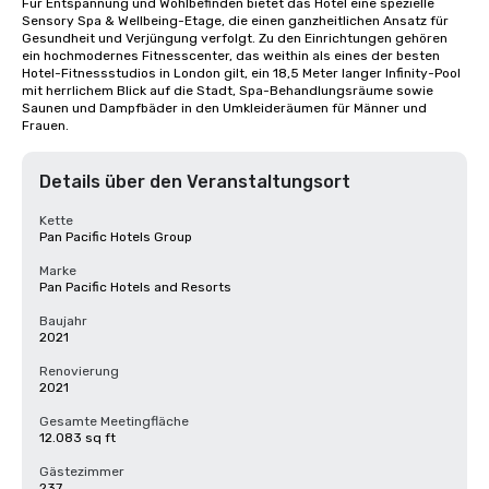
Für Entspannung und Wohlbefinden bietet das Hotel eine spezielle 
Sensory Spa & Wellbeing-Etage, die einen ganzheitlichen Ansatz für 
Gesundheit und Verjüngung verfolgt. Zu den Einrichtungen gehören 
ein hochmodernes Fitnesscenter, das weithin als eines der besten 
Hotel-Fitnessstudios in London gilt, ein 18,5 Meter langer Infinity-Pool 
mit herrlichem Blick auf die Stadt, Spa-Behandlungsräume sowie 
Saunen und Dampfbäder in den Umkleideräumen für Männer und 
Frauen.
Details über den Veranstaltungsort
Kette
Pan Pacific Hotels Group
Marke
Pan Pacific Hotels and Resorts
Baujahr
2021
Renovierung
2021
Gesamte Meetingfläche
12.083 sq ft
Gästezimmer
237