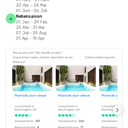
20. Apr. - 24. Mai
01. Juni - 06. Juli
Nebensaison
01. Jan. - 29. Feb.
25. Mai - 31. Mai
07. Juli - 29. Aug.
01. Apr. - 19. Apr.
Planer, die sich "Pan Pacific London"
angesehen haben, warfen ebenfalls einen
5 Veranstaltungsorte
Blick auf
Promote your venue
Promote your venue
Promote your ve
Luxushotel in
Luxushotel in
Luxushotel in
Washington
, DC
Washington
, DC
Washington
, DC
Gästezimmer
:
237
Gästezimmer
:
220
Gästezimmer
:
237
Meetingräume
:
8
Meetingräume
:
17
Meetingräume
:
8