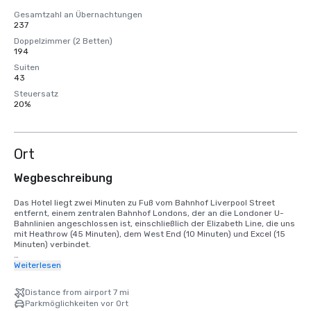
Gesamtzahl an Übernachtungen
237
Doppelzimmer (2 Betten)
194
Suiten
43
Steuersatz
20%
Ort
Wegbeschreibung
Das Hotel liegt zwei Minuten zu Fuß vom Bahnhof Liverpool Street 
entfernt, einem zentralen Bahnhof Londons, der an die Londoner U-
Bahnlinien angeschlossen ist, einschließlich der Elizabeth Line, die uns 
mit Heathrow (45 Minuten), dem West End (10 Minuten) und Excel (15 
Minuten) verbindet.

Ein Parkservice, ein Flughafenservice und ein Abholservice vom 
Weiterlesen
Flughafen mit einem Mietwagen können für Sie organisiert werden.
Distance from airport 7 mi
Parkmöglichkeiten vor Ort