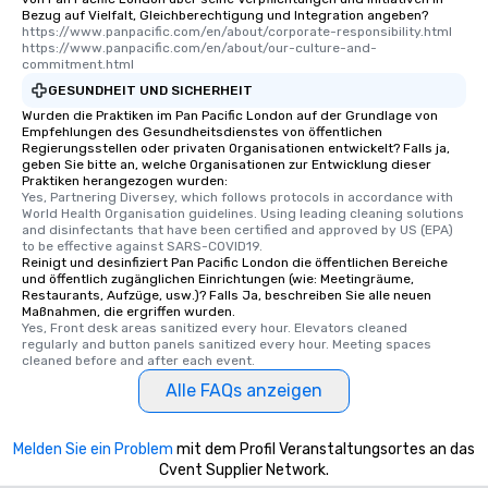
Bezug auf Vielfalt, Gleichberechtigung und Integration angeben?
https://www.panpacific.com/en/about/corporate-responsibility.html  
https://www.panpacific.com/en/about/our-culture-and-
commitment.html
GESUNDHEIT UND SICHERHEIT
Wurden die Praktiken im Pan Pacific London auf der Grundlage von
Empfehlungen des Gesundheitsdienstes von öffentlichen
Regierungsstellen oder privaten Organisationen entwickelt? Falls ja,
geben Sie bitte an, welche Organisationen zur Entwicklung dieser
Praktiken herangezogen wurden:
Yes, Partnering Diversey, which follows protocols in accordance with 
World Health Organisation guidelines. Using leading cleaning solutions 
and disinfectants that have been certified and approved by US (EPA) 
to be effective against SARS-COVID19.
Reinigt und desinfiziert Pan Pacific London die öffentlichen Bereiche
und öffentlich zugänglichen Einrichtungen (wie: Meetingräume,
Restaurants, Aufzüge, usw.)? Falls Ja, beschreiben Sie alle neuen
Maßnahmen, die ergriffen wurden.
Yes, Front desk areas sanitized every hour. Elevators cleaned 
regularly and button panels sanitized every hour. Meeting spaces 
cleaned before and after each event.
Alle FAQs anzeigen
Melden Sie ein Problem
mit dem Profil Veranstaltungsortes an das
Cvent Supplier Network.