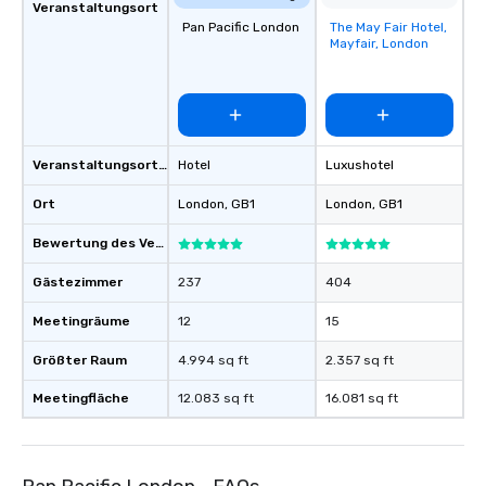
Veranstaltungsort
Pan Pacific London
The May Fair Hotel,
Removed from
Mayfair, London
favorites
Veranstaltungsortstyp
Hotel
Luxushotel
Ort
London
, GB1
London
, GB1
Bewertung des Veranstaltungsortes
Gästezimmer
237
404
Meetingräume
12
15
Größter Raum
4.994 sq ft
2.357 sq ft
Meetingfläche
12.083 sq ft
16.081 sq ft