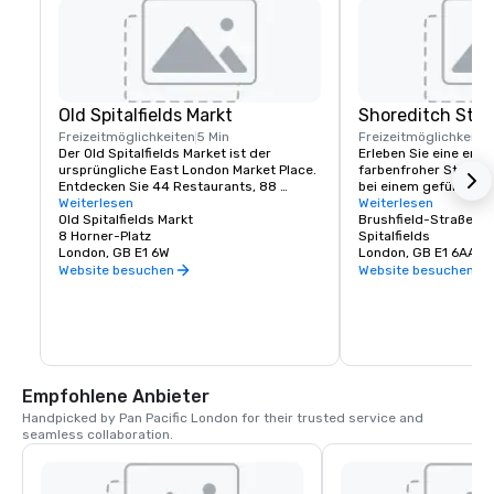
Old Spitalfields Markt
Shoreditch Stre
Freizeitmöglichkeiten
5 Min
Freizeitmöglichkeite
Der Old Spitalfields Market ist der 
Erleben Sie eine erst
ursprüngliche East London Market Place. 
farbenfroher Straßen-
Entdecken Sie 44 Restaurants, 88 
bei einem geführten
Marktstände und 25 Street Food-
Weiterlesen
Brick Lane und Shored
Weiterlesen
Händler unter einem viktorianischen 
Old Spitalfields Markt
Brushfield-Straße
Marktdach im aufregendsten Viertel von 
8 Horner-Platz
Ihr fachkundiger Guide
Spitalfields
Heart of London.
London, GB E1 6W
die Magie, die Geschi
London, GB E1 6AA
Techniken enthüllen, d
Website besuchen
Website besuchen
besuchenden internat
Straßenkünstlern von
verwendet werden, di
Shoreditchs Wänden 
Empfohlene Anbieter
Handpicked by Pan Pacific London for their trusted service and 
seamless collaboration.